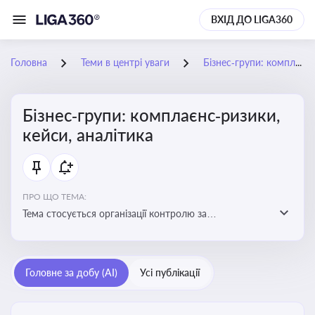
ВХІД ДО LIGA360
Головна
Теми в центрі уваги
Бізнес‑групи: комплаєнс‑ризики, кейси, аналітика
Бізнес‑групи: комплаєнс‑ризики,
кейси, аналітика
ПРО ЩО ТЕМА:
Тема стосується організації контролю за
дотриманням законодавства, етичних норм і
внутрішніх політик у межах бізнес-груп
Головне за добу (AI)
Усі публікації