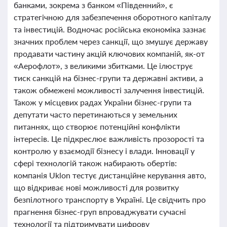
банками, зокрема з банком «Південний», є
стратегічною для забезпечення оборотного капіталу
та інвестицій. Водночас російська економіка зазнає
значних проблем через санкції, що змушує державу
продавати частину акцій ключових компаній, як-от
«Аерофлот», з великими збитками. Це ілюструє
тиск санкцій на бізнес-групи та державні активи, а
також обмежені можливості залучення інвестицій.
Також у місцевих радах України бізнес-групи та
депутати часто перетинаються у земельних
питаннях, що створює потенційні конфлікти
інтересів. Це підкреслює важливість прозорості та
контролю у взаємодії бізнесу і влади. Інновації у
сфері технологій також набирають обертів:
компанія Uklon тестує дистанційне керування авто,
що відкриває нові можливості для розвитку
безпілотного транспорту в Україні. Це свідчить про
прагнення бізнес-груп впроваджувати сучасні
технології та підтримувати цифрову