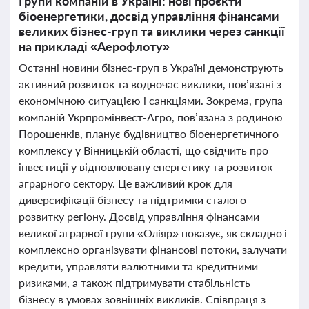
Групи компаній в Україні: нові проєкти
біоенергетики, досвід управління фінансами
великих бізнес-груп та виклики через санкції
на прикладі «Аерофлоту»
Останні новини бізнес-груп в Україні демонструють
активний розвиток та водночас виклики, пов’язані з
економічною ситуацією і санкціями. Зокрема, група
компаній Укрпромінвест-Агро, пов’язана з родиною
Порошенків, планує будівництво біоенергетичного
комплексу у Вінницькій області, що свідчить про
інвестиції у відновлювану енергетику та розвиток
аграрного сектору. Це важливий крок для
диверсифікації бізнесу та підтримки сталого
розвитку регіону. Досвід управління фінансами
великої аграрної групи «Оліяр» показує, як складно і
комплексно організувати фінансові потоки, залучати
кредити, управляти валютними та кредитними
ризиками, а також підтримувати стабільність
бізнесу в умовах зовнішніх викликів. Співпраця з