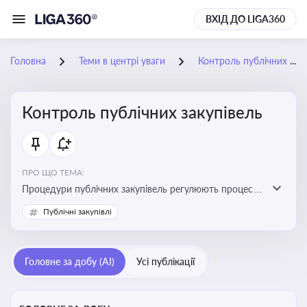
ВХІД ДО LIGA360
Головна
Теми в центрі уваги
Контроль публічних закупівель
Контроль публічних закупівель
ПРО ЩО ТЕМА:
Процедури публічних закупівель регулюють процес
придбання товарів, робіт і послуг державними
Публічні закупівлі
органами та підприємствами. Розуміння цих
процедур дозволяє бізнесу брати участь у тендерах, а
юристам і бухгалтерам — забезпечити відповідність
Головне за добу (AI)
Усі публікації
законодавству