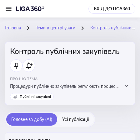
ВХІД ДО LIGA360
Головна
Теми в центрі уваги
Контроль публічних закупівель
Контроль публічних закупівель
ПРО ЩО ТЕМА:
Процедури публічних закупівель регулюють процес
придбання товарів, робіт і послуг державними
Публічні закупівлі
органами та підприємствами. Розуміння цих
процедур дозволяє бізнесу брати участь у тендерах, а
юристам і бухгалтерам — забезпечити відповідність
Головне за добу (AI)
Усі публікації
законодавству