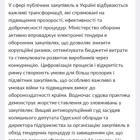
У сфері публічних закупівель в Україні відбуваються
важливі трансформації, які спрямовані на
підвищення прозорості, ефективності та
доброчесності процедур. Міністерство оборони
активно впроваджує електронні тендери в
оборонних закупівлях, що дозволяє знизити
корупційні ризики, оптимізувати бюджетні витрати
та стимулювати розвиток виробників через
конкуренцію. Цифровізація процесів і відкритість
ринку створюють умови для більш прозорих і
підзвітних закупівель, що особливо важливо в
умовах війни та підвищених вимог до
обороноздатності країни. Водночас судова практика
демонструє жорстке ставлення до зловживань у
закупівлях: Вищий антикорупційний суд засудив
колишнього депутата Одеської облради та
директора підприємства за організацію закупівель в
обхід тендерних процедур із завищенням цін, що
завдало державі збитків на понад 16 млн грн. Це