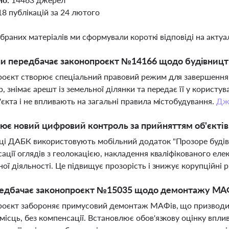
18 публікацій за 24 лютого
ібраних матеріалів ми сформували короткі відповіді на актуал
ни передбачає законопроєкт №14166 щодо будівницт
оєкт створює спеціальний правовий режим для завершення 
, знімає арешт із земельної ділянки та передає її у корист
'єкта і не впливають на загальні правила містобудування.
Дж
ює новий цифровий контроль за прийняттям об'єктів
і ДАБК використовують мобільний додаток "Прозоре будівн
сації оглядів з геолокацією, накладення кваліфікованого еле
ної діяльності. Це підвищує прозорість і знижує корупційні 
едбачає законопроєкт №15035 щодо демонтажу МА
оєкт забороняє примусовий демонтаж МАФів, що призводит
місць, без компенсації. Встановлює обов'язкову оцінку впли