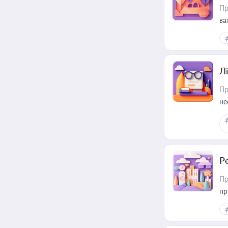
Пр
ва
ре
Лі
Пр
не
Р
Пр
пр