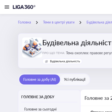
Головна
Теми в центрі уваги
Будівельна діял
Будівельна діяльніст
Тема охоплює правове регул
ПРО ЩО ТЕМА:
контролю
Будівельна діяльність
Головне за добу (AI)
Усі публікації
ГОЛОВНЕ ЗА ДОБУ
Головне за 
Головне за сьогодні
Опрацьова