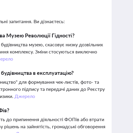
ьні запитання. Ви дізнаєтесь:
ва Музею Революції Гідності?
будівництва музею, скасовує низку дозвільних
ування комплексу. Зміни стосуються виключно
ерело
 будівництва в експлуатацію?
ицтво" для формування чек-листів, фото- та
ктронного підпису та передачі даних до Реєстру
ризики.
Джерело
Фів?
ь до припинення діяльності ФОПів або втрати
ву рішень на зайнятість, громадські обговорення