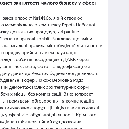
хист зайнятості малого бізнесу у сфері
ні законопроєкт №14166, який створює
о меморіального комплексу Героїв Небесної
изку дозвільних процедур, які раніше
зони та правові колізії. Важливо, що зміни
на загальні правила містобудівної діяльності в
до порядку прийняття в експлуатацію
 оглядів об'єктів посадовцями ДАБК через
ання чек-листа, фото- та відеофіксацію з
дачу даних до Реєстру будівельної діяльності,
будівельній сфері. Також Верховна Рада
овий демонтаж малих архітектурних форм
бочих місць, без компенсації. Законопроєкт
ть, громадські обговорення та компенсації з
 тимчасових споруд. Ці ініціативи спрямовані
ь у сфері містобудівної діяльності. Крім того,
удівництві: апеляційний суд дозволив
тобудівні норми та не мав продовження