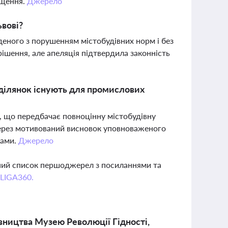
іщення.
Джерело
ьвові?
еного з порушенням містобудівних норм і без
ішення, але апеляція підтвердила законність
 ділянок існують для промислових
), що передбачає повноцінну містобудівну
через мотивований висновок уповноваженого
ками.
Джерело
вний список першоджерел з посиланнями та
 LIGA360.
вництва Музею Революції Гідності,