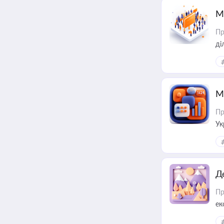
М
Пр
М
Пр
Ук
ін
Д
Пр
ек