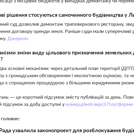
нсації з місцевих бюджетів у випадках демонтажу чи перем
ові рішення стосуються самочинного будівництва у Л
ний суд дозволив демонтаж триповерхового ресторану, звед
ння договору оренди землі. Раніше суди мали суперечливі р
жу.
Джерело
анізми зміни виду цільового призначення земельних
в?
два основні механізми: через детальний план території (ДПТ
у з громадським обговоренням і екологічною оцінкою, та 
 що є спрощеною процедурою з більшими юридичними ризи
тань — це короткий підсумок змісту публікацій за день. По
 підсумок за добу доступні у
комерційній версії Платформи
 головне:
Рада ухвалила законопроєкт для розблокування буді