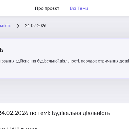
Про проєкт
Всі Теми
ьність
24-02-2026
ь
ювання здійснення будівельної діяльності, порядок отримання доз
24.02.2026 по темі: Будівельна діяльність
но:
14463 джерел