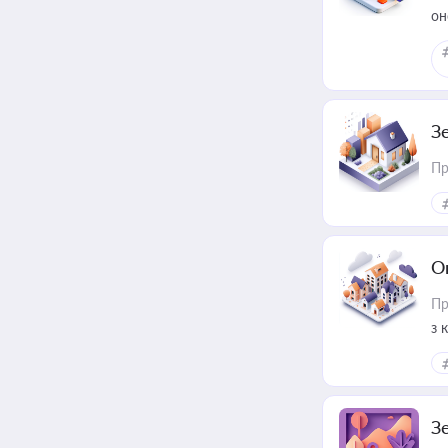
он
З
Пр
О
Пр
з 
ме
пр
З