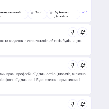
о-енергетичний
Торгівля
Будівельна
+10
кс
діяльність
я та введення в експлуатацію об’єктів будівництва
х прав і професійної діяльності оцінювачів, включно
і оціночної діяльності. Відстеження нормативних і
иста або бухгалтера під час оподаткування,
 статусу суб'єктів оціночної діяльності