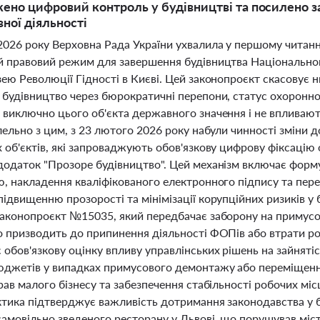
ено цифровий контроль у будівництві та посилено за
вної діяльності
2026 року Верховна Рада України ухвалила у першому читан
й правовий режим для завершення будівництва Національног
ею Революції Гідності в Києві. Цей законопроєкт скасовує н
будівництво через бюрократичні перепони, статус охоронної 
виключно цього об'єкта державного значення і не впливають 
лельно з цим, з 23 лютого 2026 року набули чинності зміни 
 об'єктів, які запроваджують обов'язкову цифрову фіксацію
додаток "Прозоре будівництво". Цей механізм включає формув
, накладення кваліфікованого електронного підпису та пере
ідвищенню прозорості та мінімізації корупційних ризиків у 
законопроєкт №15035, який передбачає заборону на примус
о призводить до припинення діяльності ФОПів або втрати ро
обов'язкову оцінку впливу управлінських рішень на зайнятіс
юджетів у випадках примусового демонтажу або переміщення
рав малого бізнесу та забезпечення стабільності робочих місц
ктика підтверджує важливість дотримання законодавства у б
амовільно зведеного ресторану у Львові, що порушував міс