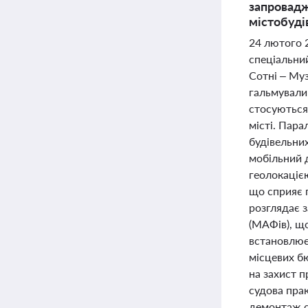
запровадж
містобуді
24 лютого 
спеціальни
Сотні – Муз
гальмували 
стосуються 
місті. Пара
будівельних
мобільний 
геолокацією
що сприяє п
розглядає 
(МАФів), щ
встановлює 
місцевих б
на захист п
судова пра
демонтаж с