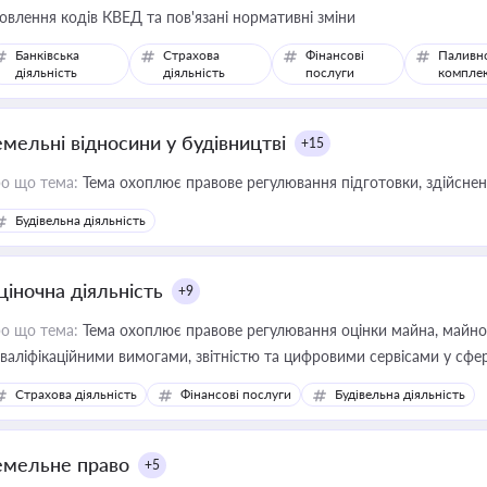
овлення кодів КВЕД та пов'язані нормативні зміни
Банківська
Страхова
Фінансові
Паливн
діяльність
діяльність
послуги
компле
емельні відносини у будівництві
+15
о що тема:
Тема охоплює правове регулювання підготовки, здійсненн
Будівельна діяльність
ціночна діяльність
+9
о що тема:
Тема охоплює правове регулювання оцінки майна, майнови
кваліфікаційними вимогами, звітністю та цифровими сервісами у сфер
дійних змін у цій сфері корисне для власника бізнесу, керівника, юр
Страхова діяльність
Фінансові послуги
Будівельна діяльність
иватизації, оренди державного майна, корпоративних угод і перевірки
емельне право
+5