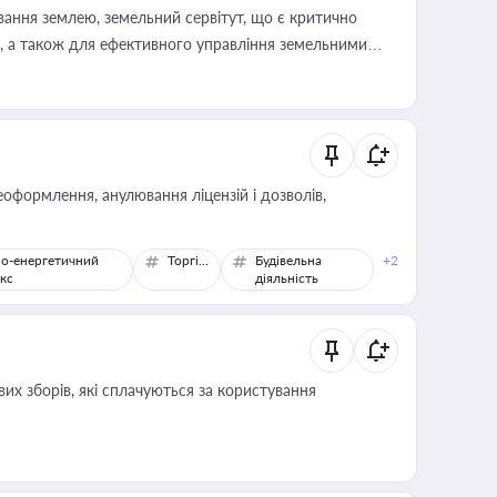
ування землею, земельний сервітут, що є критично
, а також для ефективного управління земельними
оформлення, анулювання ліцензій і дозволів,
о-енергетичний
Торгівля
Будівельна
+2
кс
діяльність
их зборів, які сплачуються за користування