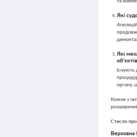
та компе
Які суд
Апеляцій
продовже
демонта
Які мех
об'єкті
Існують 
процедур
органу,
Кожне з пи
розширений
Стисло про
Верховна 