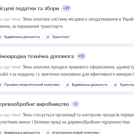
ісцеві податки та збори
+29
о що тема:
Тема охоплює систему місцевого оподаткування в Україні
ділянки, за паркування транспорту
Будівельна діяльність
Транспорт
іжнародна технічна допомога
+15
о що тема:
Тема охоплює процеси правового оформлення, адміністр
раїні з-за кордону, і є критично важливою для ефективного використ
фраструктурних проєктів
Паливно-енергетичний комплекс
Будівельна діяльність
Транспо
еревообробне виробництво
+2
о що тема:
Тема стосується організації та контролю процесів перер
ологічних вимог і безпеки праці на деревообробних підприємствах
Будівельна діяльність
Агропромисловий комплекс