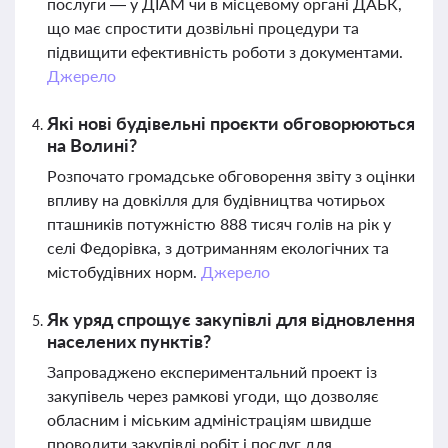
послуги — у ДІАМ чи в місцевому органі ДАБК,
що має спростити дозвільні процедури та
підвищити ефективність роботи з документами.
Джерело
Які нові будівельні проєкти обговорюються
на Волині?
Розпочато громадське обговорення звіту з оцінки
впливу на довкілля для будівництва чотирьох
пташників потужністю 888 тисяч голів на рік у
селі Федорівка, з дотриманням екологічних та
містобудівних норм.
Джерело
Як уряд спрощує закупівлі для відновлення
населених пунктів?
Запроваджено експериментальний проект із
закупівель через рамкові угоди, що дозволяє
обласним і міським адміністраціям швидше
проводити закупівлі робіт і послуг для