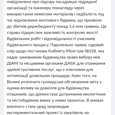
повідомлено про підозру посадовцю підрядної
організації та інженеру технагляду через
використання неякісних матеріалів і недбалість під
час відновлення житлового будинку, що призвело
до збитків держбюджету понад 1,6 млн гривень. Ця
справа підкреслює важливість контролю якості
будівельних робіт і відповідальності учасників
будівельного процесу. Паралельно триває судовий
спір щодо постанови Кабінету Міністрів №528, яка
надає замовникам будівництва право вибору між
ДІАМ та місцевими органами ДАБК для отримання
адміністративних послуг, що є ключовим для
оптимізації дозвільних процедур. Крім того, на
Волині розпочато громадське обговорення звіту з
оцінки впливу на довкілля для будівництва
пташників, що демонструє дотримання екологічних
та містобудівних вимог у нових проєктах. В умовах
воєнного стану уряд запровадив
експериментальний проект із закупівель на