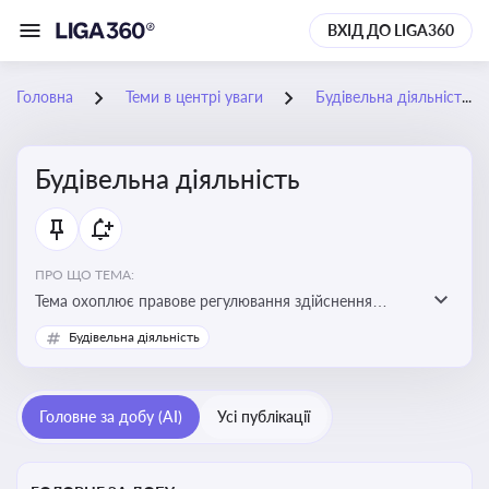
ВХІД ДО LIGA360
Головна
Теми в центрі уваги
Будівельна діяльність
Будівельна діяльність
ПРО ЩО ТЕМА:
Тема охоплює правове регулювання здійснення
будівельної діяльності, порядок отримання
Будівельна діяльність
дозвільних документів та проходження державного
контролю
Головне за добу (AI)
Усі публікації