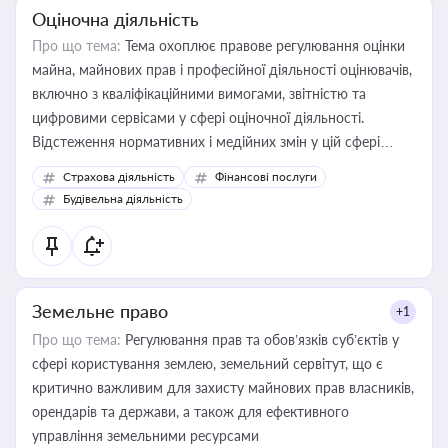
Оціночна діяльність
Про що тема:
Тема охоплює правове регулювання оцінки
майна, майнових прав і професійної діяльності оцінювачів,
включно з кваліфікаційними вимогами, звітністю та
цифровими сервісами у сфері оціночної діяльності.
Відстеження нормативних і медійних змін у цій сфері
корисне для власника бізнесу, керівника, юриста або
Страхова діяльність
Фінансові послуги
бухгалтера під час оподаткування, приватизації, оренди
Будівельна діяльність
державного майна, корпоративних угод і перевірки
статусу суб'єктів оціночної діяльності
Земельне право
+1
Про що тема:
Регулювання прав та обов’язків суб’єктів у
сфері користування землею, земельний сервітут, що є
критично важливим для захисту майнових прав власників,
орендарів та держави, а також для ефективного
управління земельними ресурсами