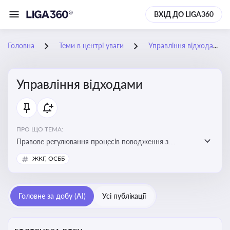
ВХІД ДО LIGA360
Головна
Теми в центрі уваги
Управління відходами
Управління відходами
ПРО ЩО ТЕМА:
Правове регулювання процесів поводження з
відходами, включаючи їх збирання, оброблення та
ЖКГ, ОСББ
утилізацію, дотримання екологічних вимог та
ліцензування діяльності
Головне за добу (AI)
Усі публікації