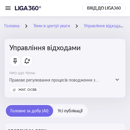
ВХІД ДО LIGA360
Головна
Теми в центрі уваги
Управління відходами
Управління відходами
ПРО ЩО ТЕМА:
Правове регулювання процесів поводження з
відходами, включаючи їх збирання, оброблення та
ЖКГ, ОСББ
утилізацію, дотримання екологічних вимог та
ліцензування діяльності
Головне за добу (AI)
Усі публікації