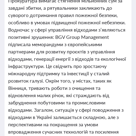
Прокуратура вимагає стягнення мільйонних сум за
завдані збитки, а рятувальники закликають до
суворого дотримання правил пожежної безпеки,
особливо в умовах підвищеної пожежної небезпеки.
Водночас у сфері управління відходами з’являються
позитивні зрушення: BGV Group Management
підписала меморандуми з європейськими
партнерами для розвитку проєктів з управління
відходами, генерації енергії з відходів та екологічної
інфраструктури. Це свідчить про зростаючу
міжнародну підтримку та інвестиції у сталий
розвиток галузі. Окрім того, у містах, таких як
Вінниця, тривають роботи з очищення та
відновлення малих річок, які страждають від
забруднення побутовими та промисловими
відходами. Загалом, ситуація у сфері поводження з
відходами в Україні залишається складною, але з
перспективами на покращення за умови
впровадження сучасних технологій та посилення