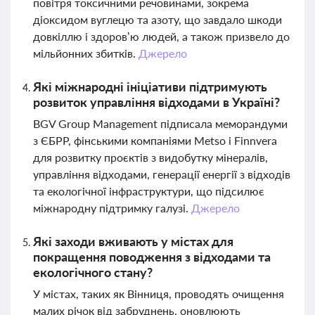
повітря токсичними речовинами, зокрема
діоксидом вуглецю та азоту, що завдало шкоди
довкіллю і здоров’ю людей, а також призвело до
мільйонних збитків.
Джерело
Які міжнародні ініціативи підтримують
розвиток управління відходами в Україні?
BGV Group Management підписала меморандуми
з ЄБРР, фінськими компаніями Metso і Finnvera
для розвитку проєктів з видобутку мінералів,
управління відходами, генерації енергії з відходів
та екологічної інфраструктури, що підсилює
міжнародну підтримку галузі.
Джерело
Які заходи вживають у містах для
покращення поводження з відходами та
екологічного стану?
У містах, таких як Вінниця, проводять очищення
малих річок від забруднень, оновлюють