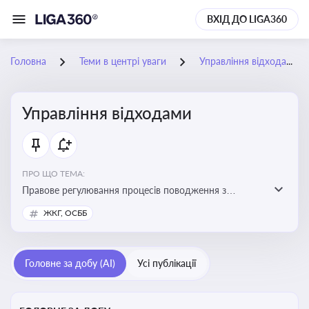
ВХІД ДО LIGA360
Головна
Теми в центрі уваги
Управління відходами
Управління відходами
ПРО ЩО ТЕМА:
Правове регулювання процесів поводження з
відходами, включаючи їх збирання, оброблення та
ЖКГ, ОСББ
утилізацію, дотримання екологічних вимог та
ліцензування діяльності
Головне за добу (AI)
Усі публікації