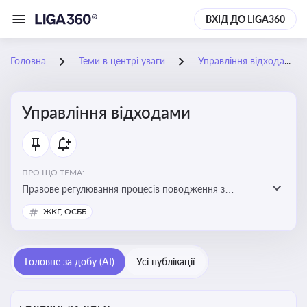
ВХІД ДО LIGA360
Головна
Теми в центрі уваги
Управління відходами
Управління відходами
ПРО ЩО ТЕМА:
Правове регулювання процесів поводження з
відходами, включаючи їх збирання, оброблення та
ЖКГ, ОСББ
утилізацію, дотримання екологічних вимог та
ліцензування діяльності
Головне за добу (AI)
Усі публікації