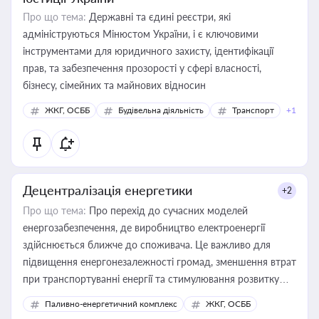
Про що тема:
Державні та єдині реєстри, які
адмініструються Мінюстом України, і є ключовими
інструментами для юридичного захисту, ідентифікації
прав, та забезпечення прозорості у сфері власності,
бізнесу, сімейних та майнових відносин
ЖКГ, ОСББ
Будівельна діяльність
Транспорт
+1
Децентралізація енергетики
+2
Про що тема:
Про перехід до сучасних моделей
енергозабезпечення, де виробництво електроенергії
здійснюється ближче до споживача. Це важливо для
підвищення енергонезалежності громад, зменшення втрат
при транспортуванні енергії та стимулювання розвитку
відновлюваних джерел
Паливно-енергетичний комплекс
ЖКГ, ОСББ