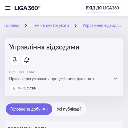
ВХІД ДО LIGA360
Головна
Теми в центрі уваги
Управління відходами
Управління відходами
ПРО ЩО ТЕМА:
Правове регулювання процесів поводження з
відходами, включаючи їх збирання, оброблення та
ЖКГ, ОСББ
утилізацію, дотримання екологічних вимог та
ліцензування діяльності
Головне за добу (AI)
Усі публікації