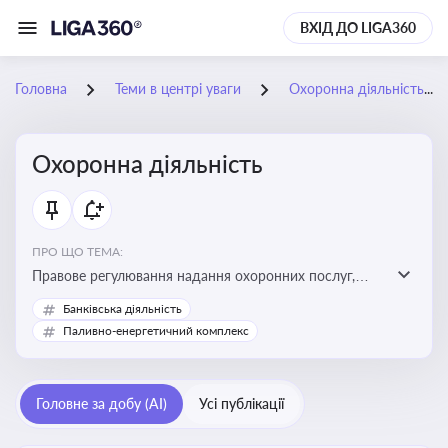
ВХІД ДО LIGA360
Головна
Теми в центрі уваги
Охоронна діяльність
Охоронна діяльність
ПРО ЩО ТЕМА:
Правове регулювання надання охоронних послуг,
вимоги до ліцензування, персоналу, технічних засобів
Банківська діяльність
охорони та організації пультової й фізичної охорони
Паливно-енергетичний комплекс
Головне за добу (AI)
Усі публікації