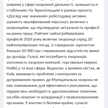
зокрема у сфері охоронної діяльності, залишається
стабільним. На Тернопільщині в рамках проєкту
«Досвід має значення» роботодавці активно
шукають кваліфікований персонал, включно з
охоронцями, що підтверджує актуальність професії
на ринку праці. Рейтинг найзатребуваніших
професій 2026 року включає охоронця серед 20
найпопулярніших посад, із середньою зарплатою
близько 20 000 грн і переважною відсутністю вимог
до досвіду. Галузі, які потребують охоронців,
охоплюють охоронні компанії, торговельні мережі,
HoReCa та інші сфери. Водночас у великих містах, як
Київ, виникають проблеми з контролем за
дотриманням правил, де Муніципальна охорона не
має повноважень для ефективного реагування, що
підкреслює необхідність удосконалення технічних
засобів охорони та координації з правоохоронними
органами. У контексті безпеки країни, сучасні