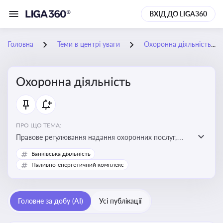
ВХІД ДО LIGA360
Головна
Теми в центрі уваги
Охоронна діяльність
Охоронна діяльність
ПРО ЩО ТЕМА:
Правове регулювання надання охоронних послуг,
вимоги до ліцензування, персоналу, технічних засобів
Банківська діяльність
охорони та організації пультової й фізичної охорони
Паливно-енергетичний комплекс
Головне за добу (AI)
Усі публікації