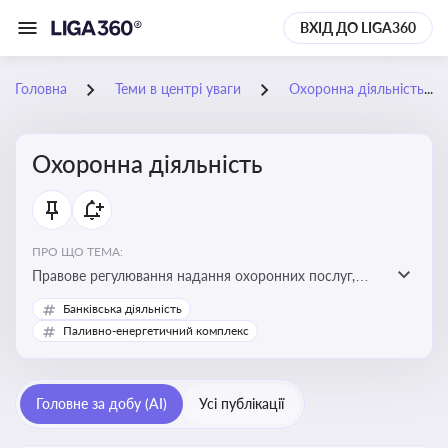
ВХІД ДО LIGA360
Головна
Теми в центрі уваги
Охоронна діяльність
Охоронна діяльність
ПРО ЩО ТЕМА:
Правове регулювання надання охоронних послуг,
вимоги до ліцензування, персоналу, технічних засобів
Банківська діяльність
охорони та організації пультової й фізичної охорони
Паливно-енергетичний комплекс
Головне за добу (AI)
Усі публікації