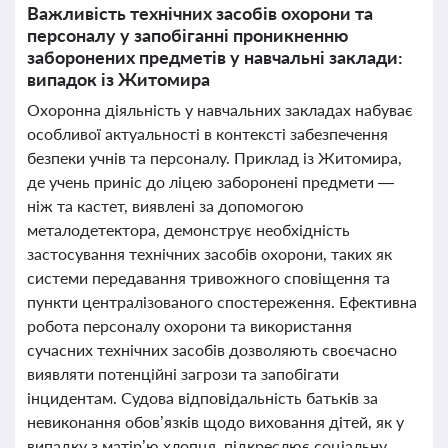
Важливість технічних засобів охорони та
персоналу у запобіганні проникненню
заборонених предметів у навчальні заклади:
випадок із Житомира
Охоронна діяльність у навчальних закладах набуває
особливої актуальності в контексті забезпечення
безпеки учнів та персоналу. Приклад із Житомира,
де учень приніс до ліцею заборонені предмети —
ніж та кастет, виявлені за допомогою
металодетектора, демонструє необхідність
застосування технічних засобів охорони, таких як
системи передавання тривожного сповіщення та
пункти централізованого спостереження. Ефективна
робота персоналу охорони та використання
сучасних технічних засобів дозволяють своєчасно
виявляти потенційні загрози та запобігати
інцидентам. Судова відповідальність батьків за
невиконання обов’язків щодо виховання дітей, як у
випадку з матір’ю хлопця, підкреслює соціальну