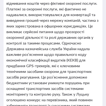
відмивання коштів через фіктивні охоронні послуги.
Платежі за охоронні послуги, які фактично не
надавалися, використовувалися для конвертації та
виведення грошей через мережу компаній, частина з
яких зареєстрована в офшорних юрисдикціях. Це
викликає серйозні питання щодо прозорості
охоронної діяльності та ролі державних органів у
контролі за такими процесами. Одночасно
Державна казначейська служба України надала
важливе роз’яснення щодо правильного коду
економічної класифікації видатків (КЕКВ) для
придбання GPS-трекерів, які є ключовими
технічними засобами охорони для транспортних
засобів реагування. Це роз’яснення допоможе
бюджетним установам уникнути порушень при
оснащенні транспортних засобів системами
моніторингу та контролю руху. Також у Луцьку
оголошено конкурс на перевізника, який повинен
забезпечити транспорт із сучасними системами