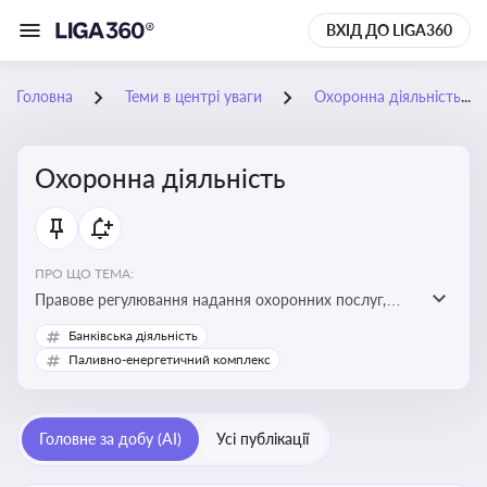
ВХІД ДО LIGA360
Головна
Теми в центрі уваги
Охоронна діяльність
Охоронна діяльність
ПРО ЩО ТЕМА:
Правове регулювання надання охоронних послуг,
вимоги до ліцензування, персоналу, технічних засобів
Банківська діяльність
охорони та організації пультової й фізичної охорони
Паливно-енергетичний комплекс
Головне за добу (AI)
Усі публікації