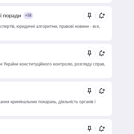
ні поради
+58
пертів, юридичні алгоритми, правові новини - все,
 України конституційного контролю, розгляду справ,
ння кримінальних покарань, діяльність органів і