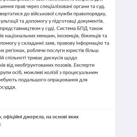
ення прав через спеціалізовані органи та суд.
звертатися до військової служби правопорядку,
льтації та допомогу у підготовці документів.
з представництвом у суді. Система БПД також
в національних меншин, іноземців, біженців та
помогу у складанні заяв, правову інформацію та
их регіонах, роблячи послуги юристів більш
ій спільноті триває дискусія щодо
ів від необґрунтованих позовів. Експерти
рупи осіб, можливі колізії з процесуальним
отребують подальшого опрацювання для
осуддя.
о, офіційні джерела, на основі яких
к