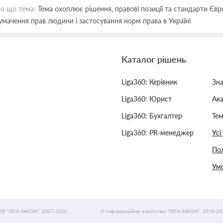
о що тема:
Тема охоплює рішення, правові позиції та стандарти Євр
умачення прав людини і застосування норм права в Україні
Каталог рішень
Liga360: Керівник
Зн
Liga360: Юрист
Ак
Liga360: Бухгалтер
Тем
Liga360: PR-менеджер
Усі
Пол
Умо
ОВ "ЛІГА ЗАКОН", 2007-2026.
© Інформаційне агентство "ЛІГА:ЗАКОН", 2010-20