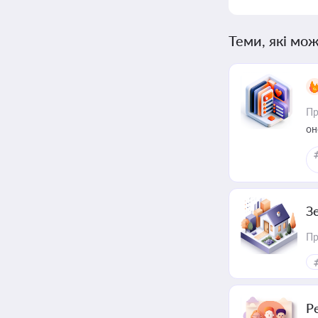
Теми, які мож
Пр
он
З
Пр
Р