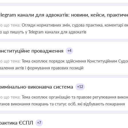
elegram канали для адвокатів: новини, кейси, практич
о що тема:
Огляди нормативних змін, судова практика, коментарі екс
о що пишуть у Telegram каналах для адвокатів
онституційне провадження
+4
о що тема:
Тема охоплює порядок здійснення Конституційним Судом
валення актів і формування правових позицій
римінально-виконавча система
+12
о що тема:
Тема охоплює організацію та правове регулювання викона
танов виконання покарань та статус осіб, які відбувають покарання
рактика ЄСПЛ
+7