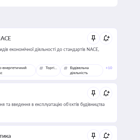
NACE
идів економічної діяльності до стандартів NACE,
о-енергетичний
Торгівля
Будівельна
+10
кс
діяльність
я та введення в експлуатацію об’єктів будівництва
итика