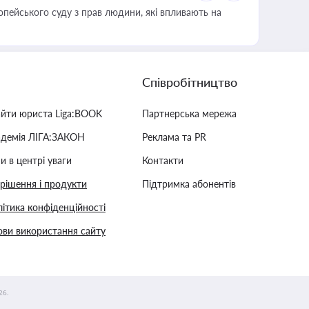
опейського суду з прав людини, які впливають на
Співробітництво
айти юриста Liga:BOOK
Партнерська мережа
адемія ЛІГА:ЗАКОН
Реклама та PR
и в центрі уваги
Контакти
 рішення і продукти
Підтримка абонентів
ітика конфіденційності
ви використання сайту
26.