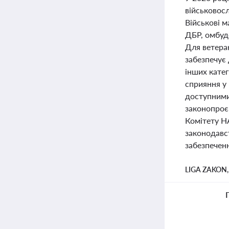
військовосл
Військові 
ДБР, омбудс
Для ветера
забезпечує
інших катег
сприяння у 
доступними 
законопроєк
Комітету НА
законодавс
забезпечен
LIGA ZAKON