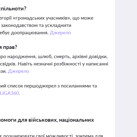
спільноти?
егорії «громадських учасників», що може
м законодавством та ускладнити
требує доопрацювання.
Джерело
я прав?
ро народження, шлюб, смерть, архівні довідки,
відків. Навіть незначні розбіжності у написанні
ази.
Джерело
вний список першоджерел з посиланнями та
 LIGA360.
омоги для військових, національних
ує розширювати свої можливості, зокрема для