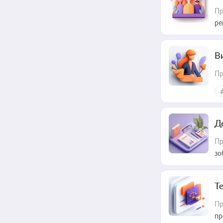
Пр
ре
В
Пр
Д
Пр
зо
T
Пр
пр