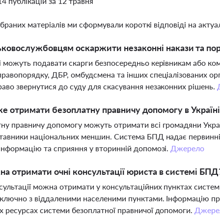
14 публікацій за 12 травня
ібраних матеріалів ми сформували короткі відповіді на актуал
ьковослужбовцям оскаржити незаконні накази та по
і можуть подавати скарги безпосередньо керівникам або ком
равопорядку, ДБР, омбудсмена та інших спеціалізованих орг
аво звернутися до суду для скасування незаконних рішень.
е отримати безоплатну правничу допомогу в Україні
ну правничу допомогу можуть отримати всі громадяни Україн
тавники національних меншин. Система БПД надає первинні к
інформацію та сприяння у вторинній допомозі.
Джерело
а отримати очні консультації юриста в системі БПД
сультації можна отримати у консультаційних пунктах систем
включно з віддаленими населеними пунктами. Інформацію про
х ресурсах системи безоплатної правничої допомоги.
Джере