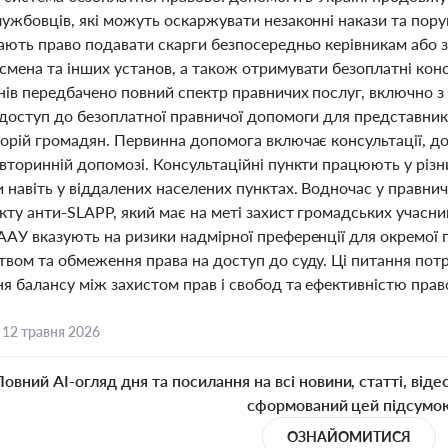
ужбовців, які можуть оскаржувати незаконні накази та поруш
мають право подавати скарги безпосередньо керівникам або 
мена та інших установ, а також отримувати безоплатні консу
нів передбачено повний спектр правничих послуг, включно 
 доступ до безоплатної правничої допомоги для представникі
орій громадян. Первинна допомога включає консультації, до
вторинній допомозі. Консультаційні пункти працюють у різн
навіть у віддалених населених пунктах. Водночас у правнич
ту анти-SLAPP, який має на меті захист громадських учасник
АУ вказують на ризики надмірної преференції для окремої г
твом та обмеження права на доступ до суду. Ці питання п
ня балансу між захистом прав і свобод та ефективністю прав
,
12 травня 2026
Повний AI-огляд дня та посилання на всі новини, статті, віде
сформований цей підсумо
ОЗНАЙОМИТИСЯ