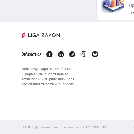
Пр
тл
Зв'язатися:
забезпечує український бізнес
інформацією, аналітикою та
технологічними рішеннями для
ефективної та безпечної роботи.
© ТОВ "інформаційно-аналітичний центр ЛІГА", 1991-2026.
© Т