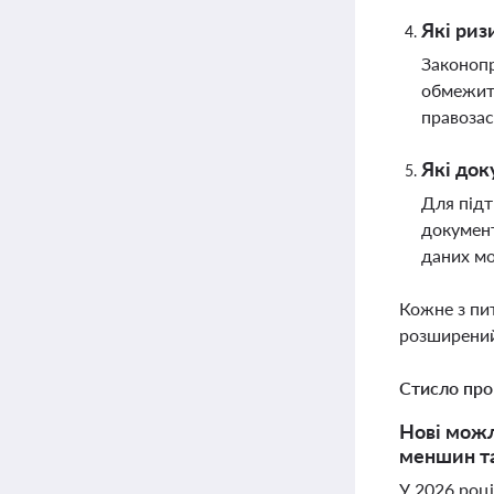
Які риз
Законопр
обмежити
правозас
Які док
Для підт
документ
даних мо
Кожне з пи
розширений
Стисло про
Нові можл
меншин та
У 2026 роц