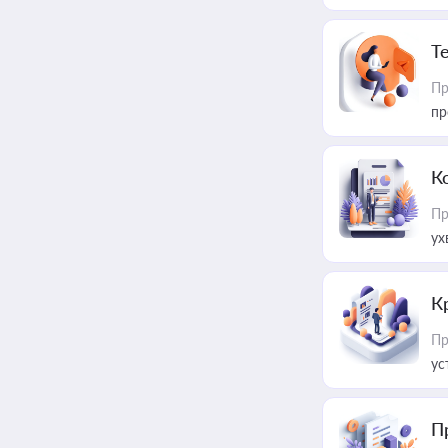
T
Пр
пр
К
Пр
ух
К
Пр
ус
П