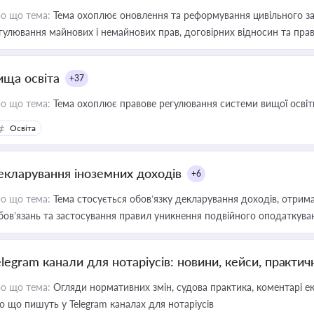
о що тема:
Тема охоплює оновлення та реформування цивільного за
гулювання майнових і немайнових прав, договірних відносин та прав
ища освіта
+37
о що тема:
Тема охоплює правове регулювання системи вищої освіти, о
Освіта
екларування іноземних доходів
+6
о що тема:
Тема стосується обов’язку декларування доходів, отрим
бов’язань та застосування правил уникнення подвійного оподаткува
elegram канали для нотаріусів: новини, кейси, практич
о що тема:
Огляди нормативних змін, судова практика, коментарі екс
о що пишуть у Telegram каналах для нотаріусів