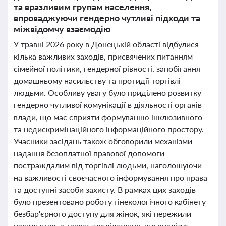
та вразливим групам населення,
впроваджуючи гендерно чутливі підходи та
міжвідомчу взаємодію
У травні 2026 року в Донецькій області відбулися
кілька важливих заходів, присвячених питанням
сімейної політики, гендерної рівності, запобігання
домашньому насильству та протидії торгівлі
людьми. Особливу увагу було приділено розвитку
гендерно чутливої комунікації в діяльності органів
влади, що має сприяти формуванню інклюзивного
та недискримінаційного інформаційного простору.
Учасники засідань також обговорили механізми
надання безоплатної правової допомоги
постраждалим від торгівлі людьми, наголошуючи
на важливості своєчасного інформування про права
та доступні засоби захисту. В рамках цих заходів
було презентовано роботу гінекологічного кабінету
безбар'єрного доступу для жінок, які пережили
насильство, а також дослідження, що аналізує