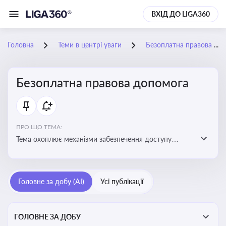
ВХІД ДО LIGA360
Головна
Теми в центрі уваги
Безоплатна правова допомога
Безоплатна правова допомога
ПРО ЩО ТЕМА:
Тема охоплює механізми забезпечення доступу
громадян до юридичних послуг за рахунок держави
та гарантії захисту їхніх прав
Головне за добу (AI)
Усі публікації
ГОЛОВНЕ ЗА ДОБУ