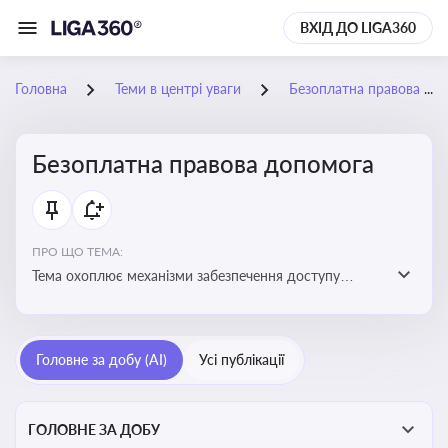
ВХІД ДО LIGA360
Головна
Теми в центрі уваги
Безоплатна правова допомога
Безоплатна правова допомога
ПРО ЩО ТЕМА:
Тема охоплює механізми забезпечення доступу
громадян до юридичних послуг за рахунок держави
та гарантії захисту їхніх прав
Головне за добу (AI)
Усі публікації
ГОЛОВНЕ ЗА ДОБУ