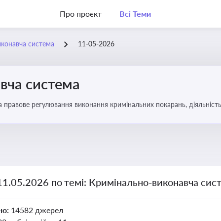
Про проєкт
Всі Теми
иконавча система
11-05-2026
вча система
а правове регулювання виконання кримінальних покарань, діяльність
 покарання
11.05.2026 по темі: Кримінально-виконавча сис
но:
14582 джерел