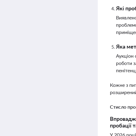
Які про
Виявлено
проблеми
приміщен
Яка мет
Аукціон 
роботи з
пенітенц
Кожне з пи
розширений
Стисло про
Впровадже
пробації 
У 2026 роц