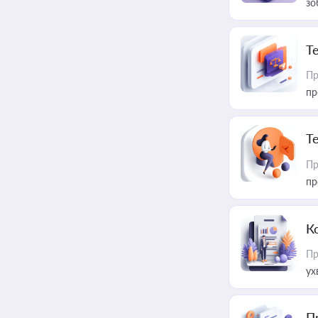
зо
T
Пр
пр
T
Пр
пр
К
Пр
ух
П