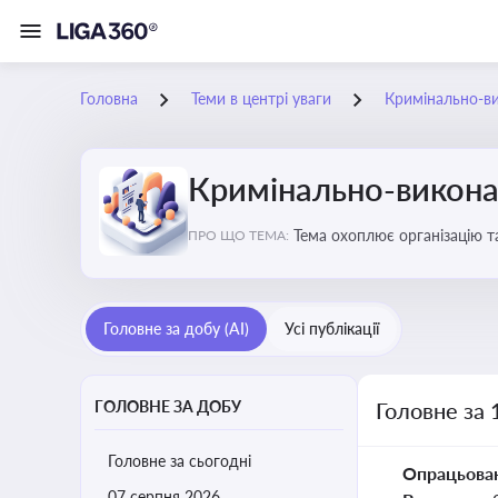
Головна
Теми в центрі уваги
Кримінально-в
Кримінально-викона
Тема охоплює організацію т
ПРО ЩО ТЕМА:
статус осіб, які відбувають
Головне за добу (AI)
Усі публікації
ГОЛОВНЕ ЗА ДОБУ
Головне за 
Головне за сьогодні
Опрацьова
07 серпня 2026