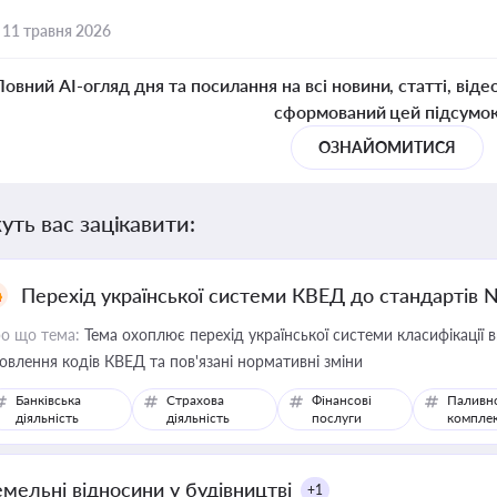
,
11 травня 2026
Повний AI-огляд дня та посилання на всі новини, статті, віде
сформований цей підсумо
ОЗНАЙОМИТИСЯ
уть вас зацікавити:
Перехід української системи КВЕД до стандартів 
о що тема:
Тема охоплює перехід української системи класифікації в
овлення кодів КВЕД та пов'язані нормативні зміни
Банківська
Страхова
Фінансові
Паливн
діяльність
діяльність
послуги
компле
емельні відносини у будівництві
+1