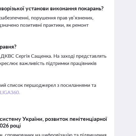
иворізької установи виконання покарань?
забезпеченні, порушення прав ув’язнених,
значено позитивні практики, як ремонт
травня?
а ДКВС Сергія Сащенка. На заході представлять
дкреслює важливість підтримки працівників
вний список першоджерел з посиланнями та
 LIGA360.
истему України, розвиток пенітенціарної
026 році
ін, спрямованих на цифровізацію та підвищення