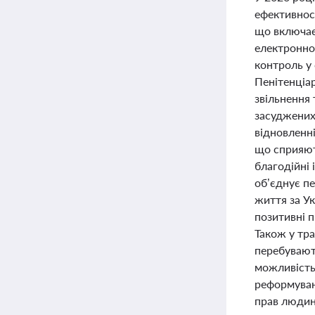
ефективнос
що включає
електронно
контроль у
Пенітенціар
звільнення 
засуджених
відновленні
що сприяют
благодійні 
об’єднує пе
життя за Ук
позитивні 
Також у тра
перебувають
можливість
реформуван
прав людин