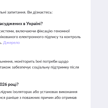
ьні запитання. Ви дізнаєтесь:
асуджених в Україні?
системи, включаючи фіксацію геномної
фікованого електронного підпису та контроль
ь.
Джерело
ьнення, моніторить їхні потреби щодо
 також забезпечує соціальну підтримку після
026 році?
слідчих ізоляторах або установах виконання
атися раніше з поважних причин або отримав