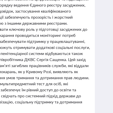
порядку ведення Єдиного реєстру засуджених,
овідок, застосування кваліфікованого
ії забезпечують прозорість і жорсткий
цію з іншими державними реєстрами.
равати ключову роль у підготовці засуджених до
 покарання проводиться моніторинг потреб
забезпечувати підтримку у працевлаштуванні,
 можуть отримувати додаткові соціальні послуги,
 пенітенціарної системи відбуваються також
співробітника ДКВС Сергія Сащенка. Цей захід
ам’яті загиблих працівників служби, які віддали
покарань, як у Кривому Розі, виявляють як
ення умов тримання та дотримання прав людини.
мультипредметний тест для осіб, які
забезпечує їм рівний доступ до освіти та
 свідчать про системний підхід держави до
ізацію, соціальну підтримку та дотримання