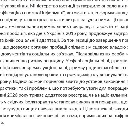
ті управління. Міністерство юстиції затвердило оновлення 
 фіксацію геномної інформації, автоматизацію формування д
го підпису та контроль оплати витрат засудженими. Ці новац
 системі виконання кримінальних покарань, а також інтегра
на пробація, яка діє в Україні з 2015 року, продовжує відіг
та їхній соціальній адаптації. За три місяці до завершення
, що дозволяє органам пробації спільно з місцевою владою 
 документів та соціальних зв’язках. Після звільнення особи
ь зниженню ризику рецидиву. У сфері соціальної підтримки
ініціативи, зокрема аукціон на підтримку родини загиблого 
нітенціарні установи країни та громадськість у вшануванні п
раїну. Водночас моніторингові візити до установ виконання 
практики, так і проблеми, що потребують уваги для покращ
вні 2026 року триває додаткова реєстрація на національний 
 у слідчих ізоляторах та установах виконання покарань, що 
 вступу до вищих навчальних закладів. Ці комплексні заходи
ня кримінально-виконавчої системи, спрямованих на цифров
и.