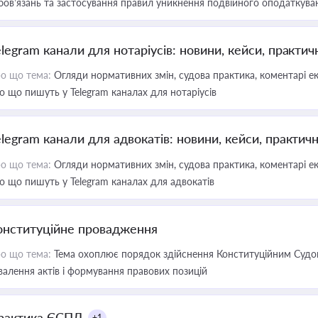
бов’язань та застосування правил уникнення подвійного оподаткува
elegram канали для нотаріусів: новини, кейси, практич
о що тема:
Огляди нормативних змін, судова практика, коментарі екс
о що пишуть у Telegram каналах для нотаріусів
elegram канали для адвокатів: новини, кейси, практич
о що тема:
Огляди нормативних змін, судова практика, коментарі екс
о що пишуть у Telegram каналах для адвокатів
онституційне провадження
о що тема:
Тема охоплює порядок здійснення Конституційним Судом
валення актів і формування правових позицій
рактика ЄСПЛ
+1