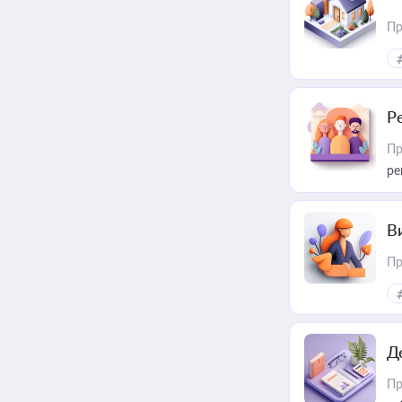
Пр
Р
Пр
ре
В
Пр
Д
Пр