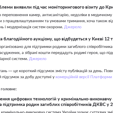
блеми виявили під час моніторингового візиту до Кр
 переповнення камер, антисанітарію, недоліки в медичному 
 з працевлаштуванням та умовами тримання, хоча також від
ь і модернізація систем охорони.
Джерело
а благодійного аукціону, що відбудеться у Києві 12 
організовано для підтримки родини загиблого співробітник
асуджених, а зібрані кошти передадуть родині героя, що пі
іарної системи.
Джерело
тань — це короткий підсумок змісту публікацій за день. По
 підсумок за добу доступні у
комерційній версії Платформи
 головне:
ння цифрових технологій у кримінально-виконавчу с
та підтримка родин загиблих співробітників ДКВС у 2
і кримінально-виконавча система України зазнає суттєвих зм