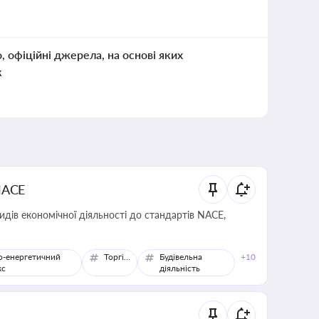
о, офіційні джерела, на основі яких
к
NACE
идів економічної діяльності до стандартів NACE,
о-енергетичний
Торгівля
Будівельна
+10
кс
діяльність