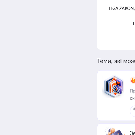
LIGA ZAKON
Теми, які мож
Пр
он
З