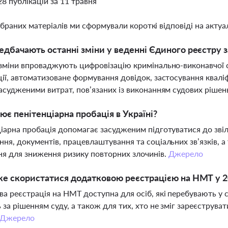
28 публікацій за 11 травня
ібраних матеріалів ми сформували короткі відповіді на актуал
дбачають останні зміни у веденні Єдиного реєстру з
зміни впроваджують цифровізацію кримінально-виконавчої 
ії, автоматизоване формування довідок, застосування квалі
асудженими витрат, пов’язаних із виконанням судових рішен
ює пенітенціарна пробація в Україні?
іарна пробація допомагає засудженим підготуватися до звіл
ня, документів, працевлаштування та соціальних зв’язків, а
ня для зниження ризику повторних злочинів.
Джерело
е скористатися додатковою реєстрацією на НМТ у 2
а реєстрація на НМТ доступна для осіб, які перебувають у 
 за рішенням суду, а також для тих, хто не зміг зареєструв
Джерело