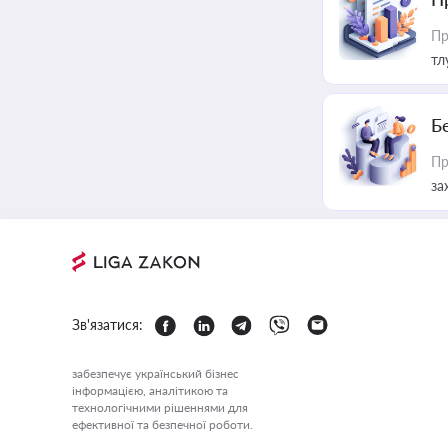
Пр
тл
Б
Пр
за
Зв'язатися:
забезпечує український бізнес
інформацією, аналітикою та
технологічними рішеннями для
ефективної та безпечної роботи.