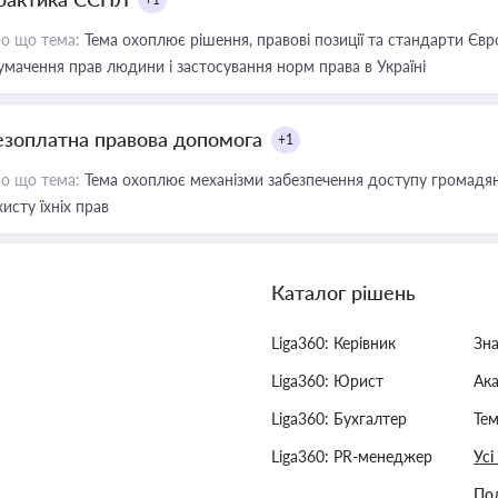
о що тема:
Тема охоплює рішення, правові позиції та стандарти Євр
умачення прав людини і застосування норм права в Україні
езоплатна правова допомога
+1
о що тема:
Тема охоплює механізми забезпечення доступу громадян
хисту їхніх прав
Каталог рішень
Liga360: Керівник
Зн
Liga360: Юрист
Ак
Liga360: Бухгалтер
Тем
Liga360: PR-менеджер
Усі
Пол