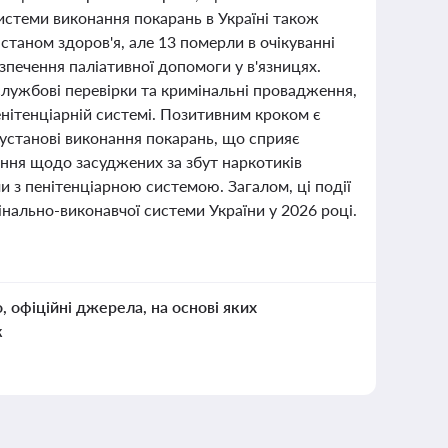
системи виконання покарань в Україні також
станом здоров'я, але 13 померли в очікуванні
зпечення паліативної допомоги у в'язницях.
службові перевірки та кримінальні провадження,
ітенціарній системі. Позитивним кроком є
й установі виконання покарань, що сприяє
шення щодо засуджених за збут наркотиків
 з пенітенціарною системою. Загалом, ці події
ально-виконавчої системи України у 2026 році.
о, офіційні джерела, на основі яких
к