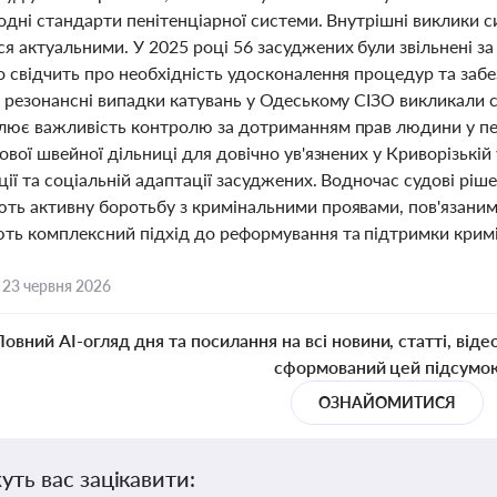
одні стандарти пенітенціарної системи. Внутрішні виклики 
 актуальними. У 2025 році 56 засуджених були звільнені за 
 свідчить про необхідність удосконалення процедур та забе
, резонансні випадки катувань у Одеському СІЗО викликали 
лює важливість контролю за дотриманням прав людини у пен
ової швейної дільниці для довічно ув'язнених у Криворізькі
ції та соціальній адаптації засуджених. Водночас судові рі
ть активну боротьбу з кримінальними проявами, пов'язаними
ть комплексний підхід до реформування та підтримки кримін
,
23 червня 2026
Повний AI-огляд дня та посилання на всі новини, статті, віде
сформований цей підсумо
ОЗНАЙОМИТИСЯ
уть вас зацікавити: