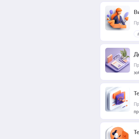
В
Пр
Д
Пр
зо
T
Пр
пр
T