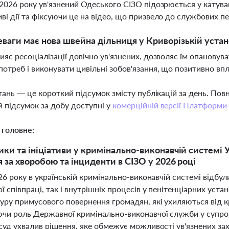
 2026 року ув'язнений Одеського СІЗО підозрюється у катув
ві дії та фіксуючи це на відео, що призвело до службових п
еваги має нова швейна дільниця у Криворізькій устан
ияє ресоціалізації довічно ув'язнених, дозволяє їм опановув
потреб і виконувати цивільні зобов'язання, що позитивно вп
тань — це короткий підсумок змісту публікацій за день. По
 підсумок за добу доступні у
комерційній версії Платформи
 головне:
ики та ініціативи у кримінально-виконавчій системі У
я за хворобою та інциденти в СІЗО у 2026 році
26 року в українській кримінально-виконавчій системі відбул
 співпраці, так і внутрішніх процесів у пенітенціарних уста
уру примусового повернення громадян, які ухиляються від 
чи роль Державної кримінально-виконавчої служби у супро
суд ухвалив рішення, яке обмежує можливості ув'язнених зах