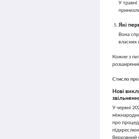
У травні
принизли
Які пер
Вона спр
власних 
Кожне з пи
розширений
Стисло про
Нові викл
звільненн
У червні 20
міжнародної
про процед
підкреслюю
Верховний 