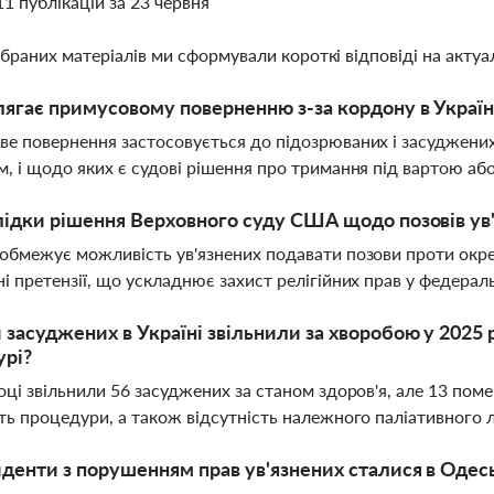
11 публікацій за 23 червня
ібраних матеріалів ми сформували короткі відповіді на актуал
лягає примусовому поверненню з-за кордону в Україн
е повернення застосовується до підозрюваних і засуджених,
, і щодо яких є судові рішення про тримання під вартою аб
лідки рішення Верховного суду США щодо позовів ув'
обмежує можливість ув'язнених подавати позови проти окрем
і претензії, що ускладнює захист релігійних прав у федерал
 засуджених в Україні звільнили за хворобою у 2025 р
урі?
оці звільнили 56 засуджених за станом здоров'я, але 13 помер
ть процедури, а також відсутність належного паліативного л
иденти з порушенням прав ув'язнених сталися в Оде