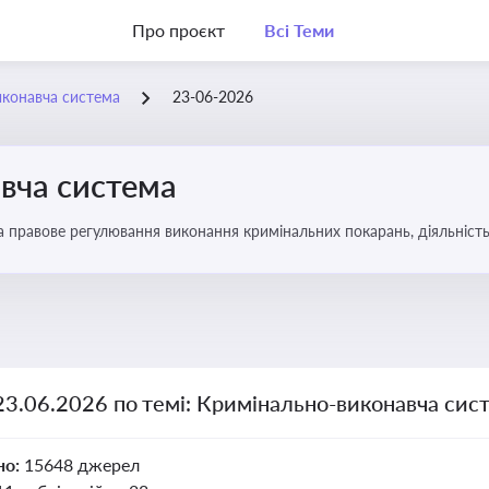
Про проєкт
Всі Теми
иконавча система
23-06-2026
вча система
а правове регулювання виконання кримінальних покарань, діяльність
 покарання
23.06.2026 по темі: Кримінально-виконавча сис
но:
15648 джерел