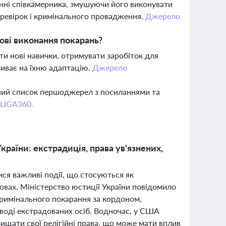
анні співкамерника, змушуючи його виконувати
еревірок і кримінального провадження.
Джерело
ові виконання покарань?
ати нові навички, отримувати заробіток для
ливає на їхню адаптацію.
Джерело
вний список першоджерел з посиланнями та
 LIGA360.
країни: екстрадиція, права ув'язнених,
ися важливі події, що стосуються як
новах. Міністерство юстиції України повідомило
кримінального покарання за кордоном,
воді екстрадованих осіб. Водночас, у США
ищати свої релігійні права, що може мати вплив