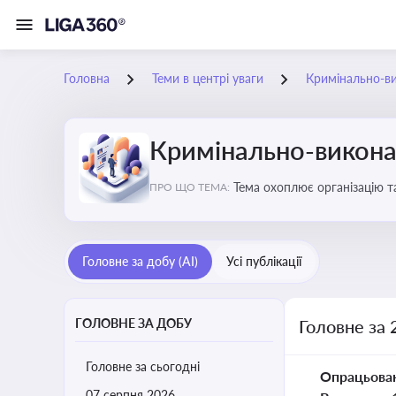
Головна
Теми в центрі уваги
Кримінально-в
Кримінально-викона
Тема охоплює організацію т
ПРО ЩО ТЕМА:
статус осіб, які відбувають
Головне за добу (AI)
Усі публікації
ГОЛОВНЕ ЗА ДОБУ
Головне за 
Головне за сьогодні
Опрацьова
07 серпня 2026