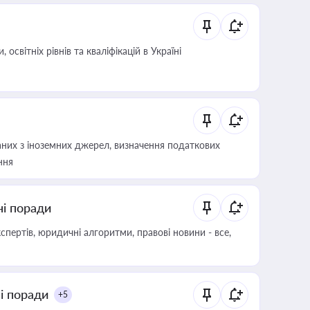
світніх рівнів та кваліфікацій в Україні
аних з іноземних джерел, визначення податкових
ння
ні поради
пертів, юридичні алгоритми, правові новини - все,
ні поради
+5