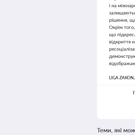
і на міжнар
залишаються
рішення, що
Окрім того
що підкрес
відкриття н
ресоціаліза
демонструю
відображаю
LIGA ZAKON
Теми, які мож