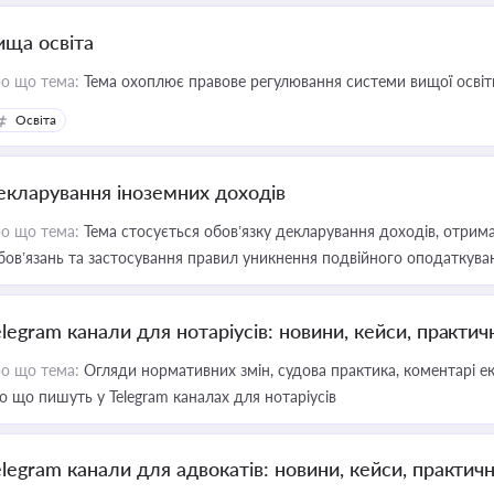
ища освіта
о що тема:
Тема охоплює правове регулювання системи вищої освіти, о
Освіта
екларування іноземних доходів
о що тема:
Тема стосується обов’язку декларування доходів, отрим
бов’язань та застосування правил уникнення подвійного оподаткува
elegram канали для нотаріусів: новини, кейси, практич
о що тема:
Огляди нормативних змін, судова практика, коментарі екс
о що пишуть у Telegram каналах для нотаріусів
elegram канали для адвокатів: новини, кейси, практич