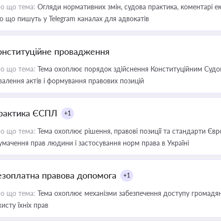
о що тема:
Огляди нормативних змін, судова практика, коментарі екс
о що пишуть у Telegram каналах для адвокатів
онституційне провадження
о що тема:
Тема охоплює порядок здійснення Конституційним Судом
валення актів і формування правових позицій
рактика ЄСПЛ
+1
о що тема:
Тема охоплює рішення, правові позиції та стандарти Євр
умачення прав людини і застосування норм права в Україні
езоплатна правова допомога
+1
о що тема:
Тема охоплює механізми забезпечення доступу громадян
хисту їхніх прав