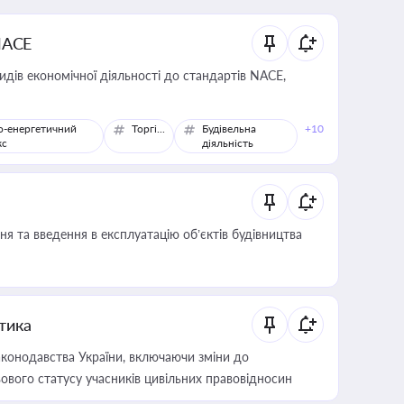
NACE
идів економічної діяльності до стандартів NACE,
о-енергетичний
Торгівля
Будівельна
+10
кс
діяльність
я та введення в експлуатацію об’єктів будівництва
итика
конодавства України, включаючи зміни до
ового статусу учасників цивільних правовідносин