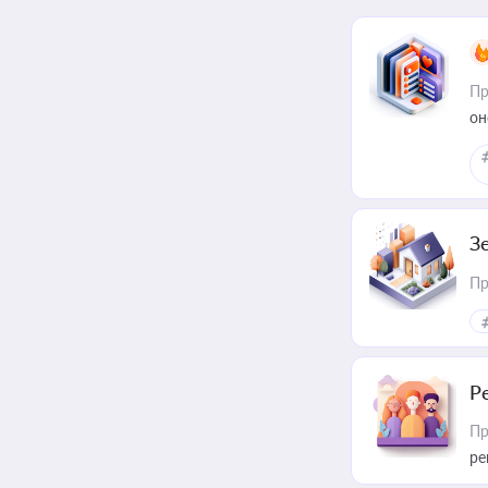
Пр
он
З
Пр
Р
Пр
ре