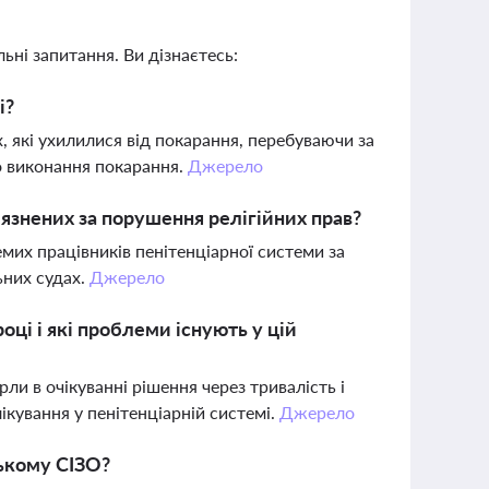
ьні запитання. Ви дізнаєтесь:
і?
 які ухилилися від покарання, перебуваючи за
о виконання покарання.
Джерело
язнених за порушення релігійних прав?
их працівників пенітенціарної системи за
ьних судах.
Джерело
оці і які проблеми існують у цій
ли в очікуванні рішення через тривалість і
ікування у пенітенціарній системі.
Джерело
ському СІЗО?