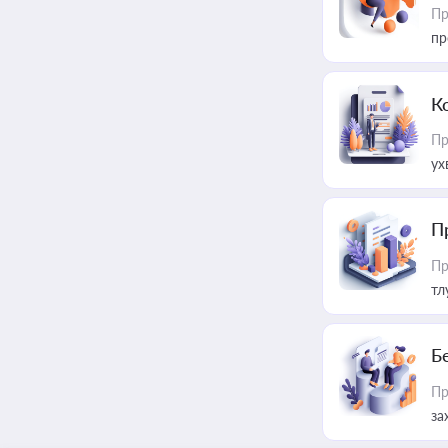
Пр
пр
К
Пр
ух
П
Пр
тл
Б
Пр
за