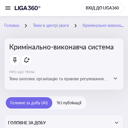
ВХІД ДО LIGA360
Головна
Теми в центрі уваги
Кримінально-виконавча система
Кримінально-виконавча система
ПРО ЩО ТЕМА:
Тема охоплює організацію та правове регулювання
виконання кримінальних покарань, діяльність органів
і установ виконання покарань та статус осіб, які
відбувають покарання
Головне за добу (AI)
Усі публікації
ГОЛОВНЕ ЗА ДОБУ