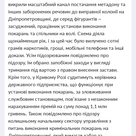
викрили масштабний канал постачання метадону та
інших заборонених речовин до виправної колонії на
Дніпропетровщині, де серед фігурантів –
засуджений, працівник установи виконання
покарань та спільники на волі. Схема діяла
щонайменше рік, і за цей час було вилучено сотні
грамів наркотиків, гроші, мобільні телефони та інші
докази. Усім підозрюваним повідомлено про
підозру, їм обрано запобіжні заходи у вигляді
тримання під вартою з правом внесення застави.
Крім того, у Кривому Розі судитимуть керівника
державного підприємства, що функціонує при
установі виконання покарань, за зловживання
службовим становищем, пов’язане з незаконним
нарахуванням премій на суму понад 1,1 млн
гривень. Також повідомлено про підозру
колишньому начальнику сектору управління з
питань виконання кримінальних покарань на
Дніпропетровщині, який вимагав хабар за