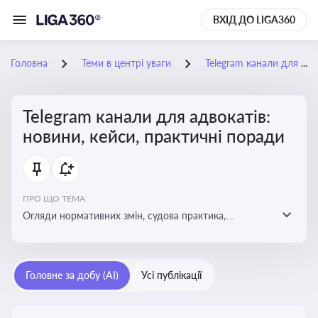
ВХІД ДО LIGA360
Головна
Теми в центрі уваги
Telegram канали для адвокатів: новини, кейси, практичні поради
Telegram канали для адвокатів:
новини, кейси, практичні поради
ПРО ЩО ТЕМА:
Огляди нормативних змін, судова практика,
коментарі експертів, юридичні алгоритми, правові
новини - все, про що пишуть у Telegram каналах для
адвокатів
Головне за добу (AI)
Усі публікації