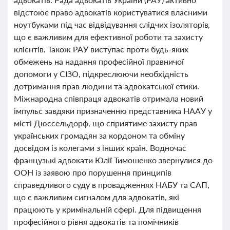
відстоює право адвокатів користуватися власними
ноутбуками під час відвідування слідчих ізоляторів,
що є важливим для ефективної роботи та захисту
клієнтів. Також РАУ виступає проти будь-яких
обмежень на надання професійної правничої
допомоги у СІЗО, підкреслюючи необхідність
дотримання прав людини та адвокатської етики.
Міжнародна співпраця адвокатів отримала новий
імпульс завдяки призначенню представника НААУ у
місті Дюссельдорф, що сприятиме захисту прав
українських громадян за кордоном та обміну
досвідом із колегами з інших країн. Водночас
французькі адвокати Юлії Тимошенко звернулися до
ООН із заявою про порушення принципів
справедливого суду в провадженнях НАБУ та САП,
що є важливим сигналом для адвокатів, які
працюють у кримінальній сфері. Для підвищення
професійного рівня адвокатів та помічників