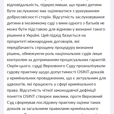
відповідальність, підкресливши, що право дитини
бути заслуханою має оцінюватися з урахуванням
добросовісності сторін. Відсутність заслуховування
дитини в іноземному суді з вини одного з батьків не
може бути підставою для відмови у визнанні такого
рішення в Україні. Цей підхід базується на
пріоритеті міжнародних договорів, які
передбачають спрощену процедуру визнання
рішень, обмежуючи роль національних судів лише
контролем за дотриманням процесуальних гарантій.
Окрім цього, судді Верховного Суду проаналізували
судову практику щодо допустимості OSINT-доказів
у кримінальних провадженнях, що є актуальним для
адвокатів, які працюють у сфері кримінального
права. Відсутність чіткої законодавчої дефініції
поняття OSINT створює виклики, проте Верховний
Суд сформував послідовну практику оцінки таких
доказів за загальними правилами кримінального