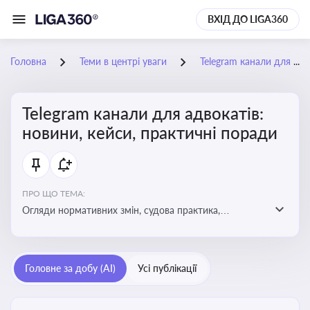
ВХІД ДО LIGA360
Головна
Теми в центрі уваги
Telegram канали для адвокатів: новини, кейси, практичні поради
Telegram канали для адвокатів:
новини, кейси, практичні поради
ПРО ЩО ТЕМА:
Огляди нормативних змін, судова практика,
коментарі експертів, юридичні алгоритми, правові
новини - все, про що пишуть у Telegram каналах для
адвокатів
Головне за добу (AI)
Усі публікації