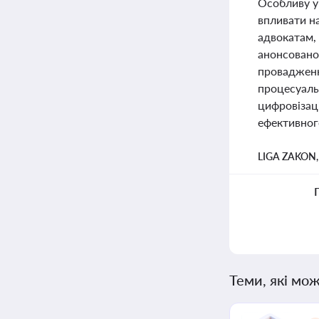
Особливу ув
впливати н
адвокатам,
анонсовано
провадженн
процесуаль
цифровізац
ефективного
LIGA ZAKON
Теми, які мож