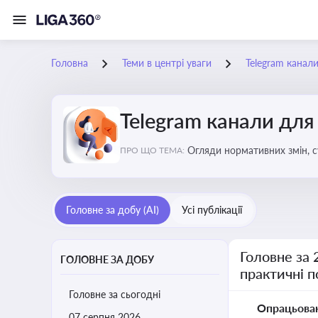
Головна
Теми в центрі уваги
Telegram канали
Telegram канали для
Огляди нормативних змін, с
ПРО ЩО ТЕМА:
для адвокатів
Головне за добу (AI)
Усі публікації
Головне за 
ГОЛОВНЕ ЗА ДОБУ
практичні 
Головне за сьогодні
Опрацьова
07 серпня 2026