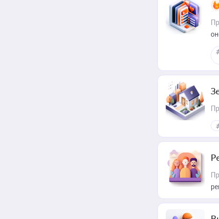
Пр
он
З
Пр
Р
Пр
ре
В