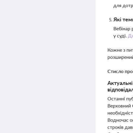
для дот
Які тем
Вебінар 
у суді.
Д
Кожне з пи
розширений
Стисло про
Актуальні
відповіда
Останні пуб
Верховний 
необхідніст
Водночас о
строків дав