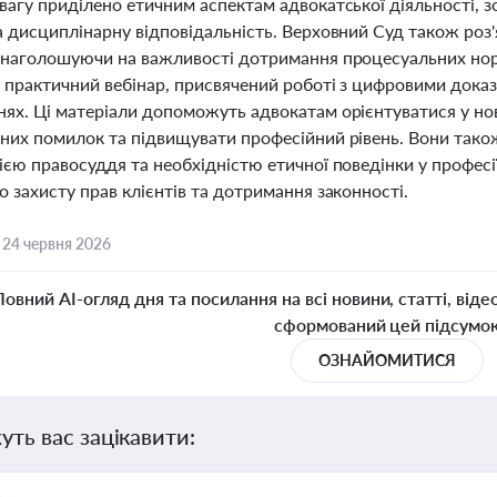
агу приділено етичним аспектам адвокатської діяльності, з
а дисциплінарну відповідальність. Верховний Суд також роз
 наголошуючи на важливості дотримання процесуальних норм
 практичний вебінар, присвячений роботі з цифровими доказ
ях. Ці матеріали допоможуть адвокатам орієнтуватися у нові
них помилок та підвищувати професійний рівень. Вони також
ією правосуддя та необхідністю етичної поведінки у професі
 захисту прав клієнтів та дотримання законності.
,
24 червня 2026
Повний AI-огляд дня та посилання на всі новини, статті, віде
сформований цей підсумо
ОЗНАЙОМИТИСЯ
уть вас зацікавити: