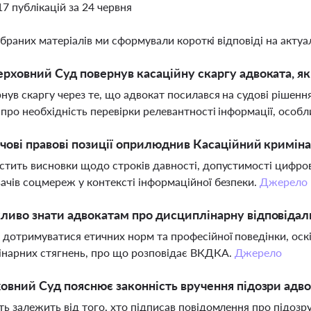
17 публікацій за 24 червня
ібраних матеріалів ми сформували короткі відповіді на актуал
рховний Суд повернув касаційну скаргу адвоката, я
нув скаргу через те, що адвокат посилався на судові рішенн
 про необхідність перевірки релевантності інформації, особ
чові правові позиції оприлюднив Касаційний криміна
стить висновки щодо строків давності, допустимості цифрови
ачів соцмереж у контексті інформаційної безпеки.
Джерело
иво знати адвокатам про дисциплінарну відповідальн
дотримуватися етичних норм та професійної поведінки, ос
нарних стягнень, про що розповідає ВКДКА.
Джерело
овний Суд пояснює законність вручення підозри адв
ть залежить від того, хто підписав повідомлення про підозру