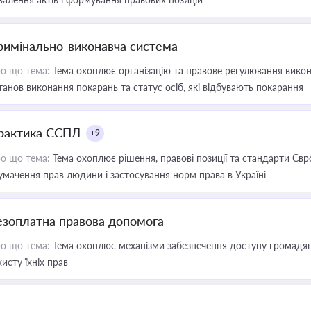
римінально-виконавча система
о що тема:
Тема охоплює організацію та правове регулювання викона
танов виконання покарань та статус осіб, які відбувають покарання
рактика ЄСПЛ
+9
о що тема:
Тема охоплює рішення, правові позиції та стандарти Євр
умачення прав людини і застосування норм права в Україні
езоплатна правова допомога
о що тема:
Тема охоплює механізми забезпечення доступу громадян
хисту їхніх прав