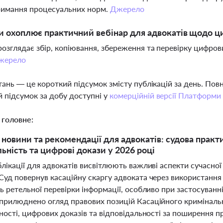
римання процесуальних норм.
Джерело
и охоплює практичний вебінар для адвокатів щодо ц
розглядає збір, копіювання, збереження та перевірку цифров
жерело
тань — це короткий підсумок змісту публікацій за день. По
 підсумок за добу доступні у
комерційній версії Платформи
 головне:
 новини та рекомендації для адвокатів: судова прак
льність та цифрові докази у 2026 році
лікації для адвокатів висвітлюють важливі аспекти сучасної 
Суд повернув касаційну скаргу адвоката через використання
ь ретельної перевірки інформації, особливо при застосуванні
прилюднено огляд правових позицій Касаційного кримінальн
ності, цифрових доказів та відповідальності за поширення 