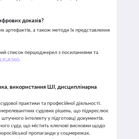
ифрових доказів?
их артефактів, а також методи їх представлення
вний список першоджерел з посиланнями та
 LIGA360.
тика, використання ШІ, дисциплінарна
судової практики та професійної діяльності.
 нерелевантних судових рішень, що підкреслює
 штучного інтелекту у підготовці документів.
ого суду, що містить ключові висновки щодо
проросійської пропаганди у соцмережах.