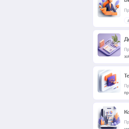
Пр
Д
Пр
зо
T
Пр
пр
К
Пр
ух