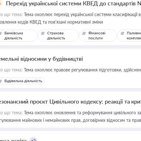
Перехід української системи КВЕД до стандартів 
о що тема:
Тема охоплює перехід української системи класифікації в
овлення кодів КВЕД та пов'язані нормативні зміни
Банківська
Страхова
Фінансові
Паливн
діяльність
діяльність
послуги
компле
емельні відносини у будівництві
о що тема:
Тема охоплює правове регулювання підготовки, здійсненн
Будівельна діяльність
езонансний проєкт Цивільного кодексу: реакції та кр
о що тема:
Тема охоплює оновлення та реформування цивільного за
гулювання майнових і немайнових прав, договірних відносин та прав
ища освіта
+2