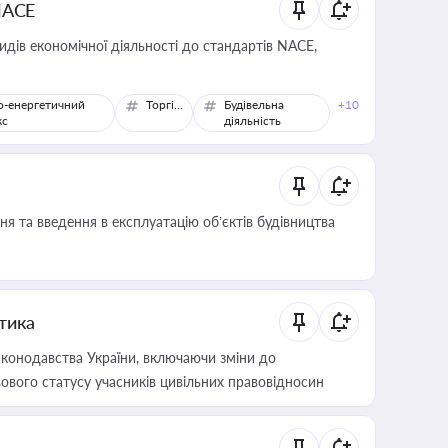
NACE
идів економічної діяльності до стандартів NACE,
о-енергетичний
Торгівля
Будівельна
+10
кс
діяльність
я та введення в експлуатацію об’єктів будівництва
итика
конодавства України, включаючи зміни до
ового статусу учасників цивільних правовідносин