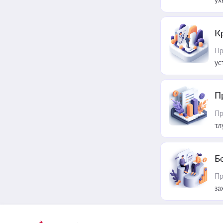
К
Пр
ус
П
Пр
тл
Б
Пр
за