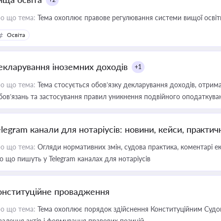
о що тема:
Тема охоплює правове регулювання системи вищої освіти, о
Освіта
екларування іноземних доходів
+1
о що тема:
Тема стосується обов’язку декларування доходів, отрим
бов’язань та застосування правил уникнення подвійного оподаткува
elegram канали для нотаріусів: новини, кейси, практич
о що тема:
Огляди нормативних змін, судова практика, коментарі екс
о що пишуть у Telegram каналах для нотаріусів
онституційне провадження
о що тема:
Тема охоплює порядок здійснення Конституційним Судом
валення актів і формування правових позицій