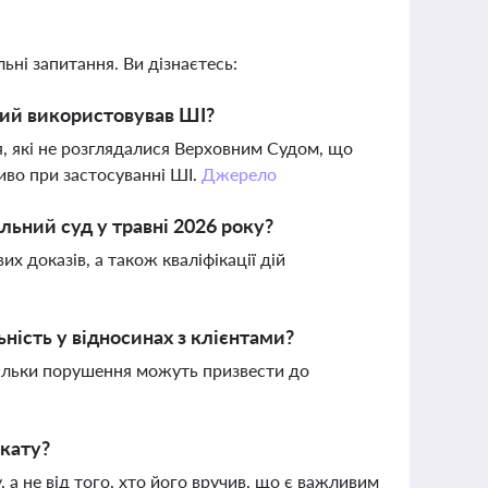
ьні запитання. Ви дізнаєтесь:
кий використовував ШІ?
я, які не розглядалися Верховним Судом, що
ливо при застосуванні ШІ.
Джерело
льний суд у травні 2026 року?
х доказів, а також кваліфікації дій
ість у відносинах з клієнтами?
кільки порушення можуть призвести до
окату?
, а не від того, хто його вручив, що є важливим