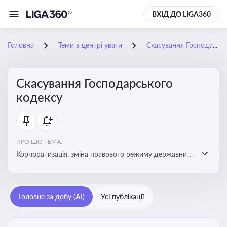
ВХІД ДО LIGA360
Головна
Теми в центрі уваги
Скасування Господарського кодексу
Скасування Господарського
кодексу
ПРО ЩО ТЕМА:
Корпоратизація, зміна правового режиму державних
та комунальних підприємств, уніфікація правового
регулювання для нетипових організаційно-правових
форм
Головне за добу (AI)
Усі публікації