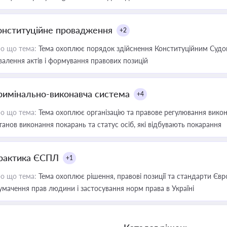
онституційне провадження
+2
о що тема:
Тема охоплює порядок здійснення Конституційним Судом
валення актів і формування правових позицій
римінально-виконавча система
+4
о що тема:
Тема охоплює організацію та правове регулювання викона
танов виконання покарань та статус осіб, які відбувають покарання
рактика ЄСПЛ
+1
о що тема:
Тема охоплює рішення, правові позиції та стандарти Євр
умачення прав людини і застосування норм права в Україні