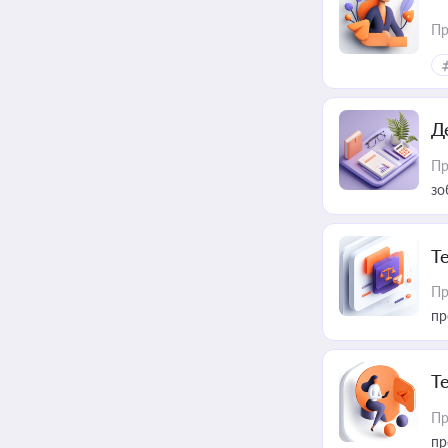
Пр
Д
Пр
зо
T
Пр
пр
T
Пр
пр