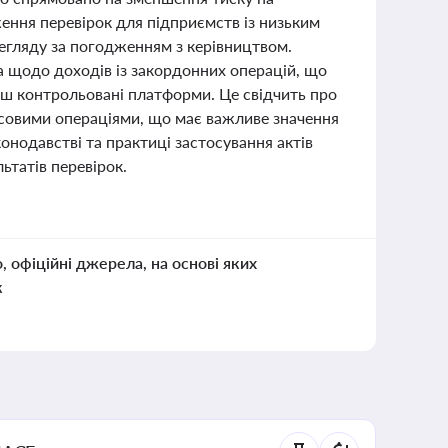
ення перевірок для підприємств із низьким
регляду за погодженням з керівництвом.
а щодо доходів із закордонних операцій, що
енш контрольовані платформи. Це свідчить про
нсовими операціями, що має важливе значення
конодавстві та практиці застосування актів
татів перевірок.
о, офіційні джерела, на основі яких
к