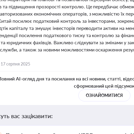
в та підвищення прозорості контролю. Це передбачає обмеж
 авторизованих економічних операторів, з можливістю їх пе
Китай посилює податковий контроль за інвесторами, зокрем
дтік капіталу та змушує інвесторів переводити активи на м
тенденції посилення податкового тиску та контролю за фіна
 та юридичних фахівців. Важливо слідкувати за змінами у за
 служби, а також за новими можливостями оскарження резуль
,
17 серпня 2025
Повний AI-огляд дня та посилання на всі новини, статті, віде
сформований цей підсумо
ОЗНАЙОМИТИСЯ
уть вас зацікавити: