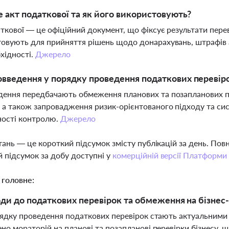
 акт податкової та як його використовують?
ткової — це офіційний документ, що фіксує результати пере
овують для прийняття рішень щодо донарахувань, штрафів а
бхідності.
Джерело
овведення у порядку проведення податкових перевір
ення передбачають обмеження планових та позапланових пе
 а також запровадження ризик-орієнтованого підходу та си
ності контролю.
Джерело
тань — це короткий підсумок змісту публікацій за день. По
 підсумок за добу доступні у
комерційній версії Платформи
 головне:
оди до податкових перевірок та обмеження на бізнес-і
ядку проведення податкових перевірок стають актуальними як
но мораторій на планові та позапланові перевірки бізнесу, 