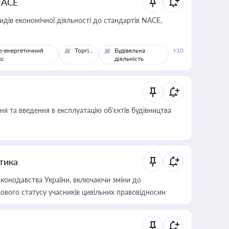
NACE
идів економічної діяльності до стандартів NACE,
о-енергетичний
Торгівля
Будівельна
+10
кс
діяльність
я та введення в експлуатацію об’єктів будівництва
итика
конодавства України, включаючи зміни до
ового статусу учасників цивільних правовідносин