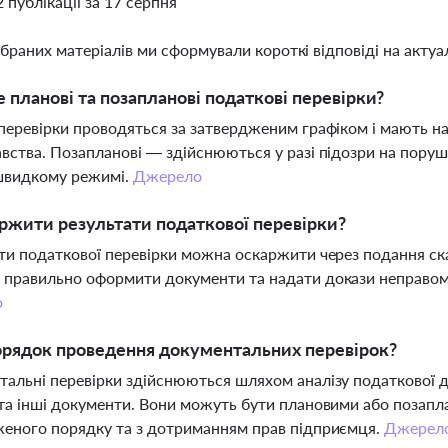
2 публікації за 17 серпня
ібраних матеріалів ми сформували короткі відповіді на актуал
 планові та позапланові податкові перевірки?
перевірки проводяться за затвердженим графіком і мають на
вства. Позапланові — здійснюються у разі підозри на пору
 швидкому режимі.
Джерело
ржити результати податкової перевірки?
ти податкової перевірки можна оскаржити через подання ск
правильно оформити документи та надати докази неправомір
о
орядок проведення документальних перевірок?
альні перевірки здійснюються шляхом аналізу податкової д
та інші документи. Вони можуть бути плановими або позапл
еного порядку та з дотриманням прав підприємця.
Джерел