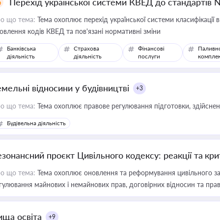
Перехід української системи КВЕД до стандартів 
о що тема:
Тема охоплює перехід української системи класифікації в
овлення кодів КВЕД та пов'язані нормативні зміни
Банківська
Страхова
Фінансові
Паливн
діяльність
діяльність
послуги
компле
емельні відносини у будівництві
+3
о що тема:
Тема охоплює правове регулювання підготовки, здійсненн
Будівельна діяльність
езонансний проєкт Цивільного кодексу: реакції та кр
о що тема:
Тема охоплює оновлення та реформування цивільного за
гулювання майнових і немайнових прав, договірних відносин та прав
ища освіта
+9