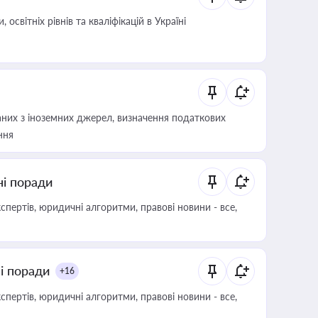
світніх рівнів та кваліфікацій в Україні
аних з іноземних джерел, визначення податкових
ння
ні поради
пертів, юридичні алгоритми, правові новини - все,
ні поради
+16
пертів, юридичні алгоритми, правові новини - все,