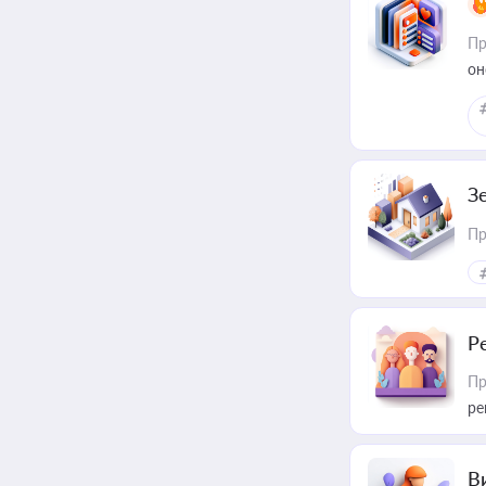
Пр
он
З
Пр
Р
Пр
ре
В