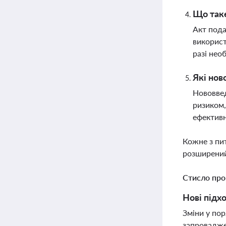
Що таке
Акт пода
використ
разі нео
Які нов
Нововвед
ризиком,
ефектив
Кожне з пи
розширений
Стисло про
Нові підх
Зміни у пор
запровадже