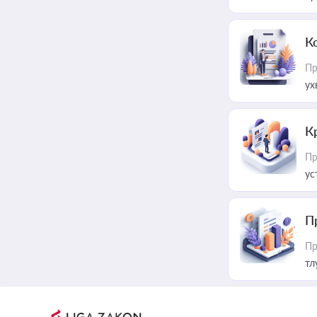
К
Пр
ух
К
Пр
ус
П
Пр
тл