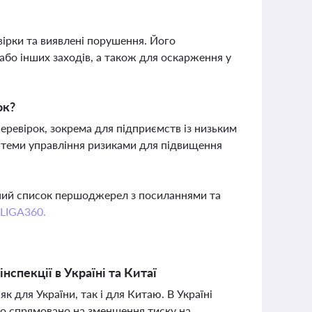
вірки та виявлені порушення. Його
бо інших заходів, а також для оскарження у
ок?
ревірок, зокрема для підприємств із низьким
стеми управління ризиками для підвищення
вний список першоджерел з посиланнями та
 LIGA360.
нспекції в Україні та Китаї
 для України, так і для Китаю. В Україні
що спрямовано на зменшення тиску на