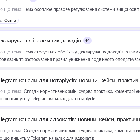
о що тема:
Тема охоплює правове регулювання системи вищої освіти, о
Освіта
екларування іноземних доходів
+4
о що тема:
Тема стосується обов’язку декларування доходів, отрим
бов’язань та застосування правил уникнення подвійного оподаткува
elegram канали для нотаріусів: новини, кейси, практич
о що тема:
Огляди нормативних змін, судова практика, коментарі екс
о що пишуть у Telegram каналах для нотаріусів
elegram канали для адвокатів: новини, кейси, практич
о що тема:
Огляди нормативних змін, судова практика, коментарі екс
о що пишуть у Telegram каналах для адвокатів