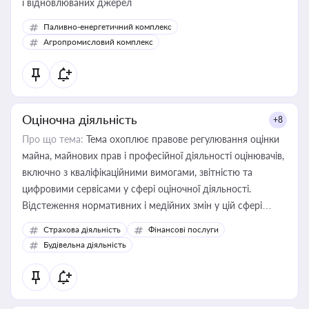
і відновлюваних джерел
Паливно-енергетичний комплекс
Агропромисловий комплекс
Оціночна діяльність
+8
Про що тема:
Тема охоплює правове регулювання оцінки
майна, майнових прав і професійної діяльності оцінювачів,
включно з кваліфікаційними вимогами, звітністю та
цифровими сервісами у сфері оціночної діяльності.
Відстеження нормативних і медійних змін у цій сфері
корисне для власника бізнесу, керівника, юриста або
Страхова діяльність
Фінансові послуги
бухгалтера під час оподаткування, приватизації, оренди
Будівельна діяльність
державного майна, корпоративних угод і перевірки
статусу суб'єктів оціночної діяльності