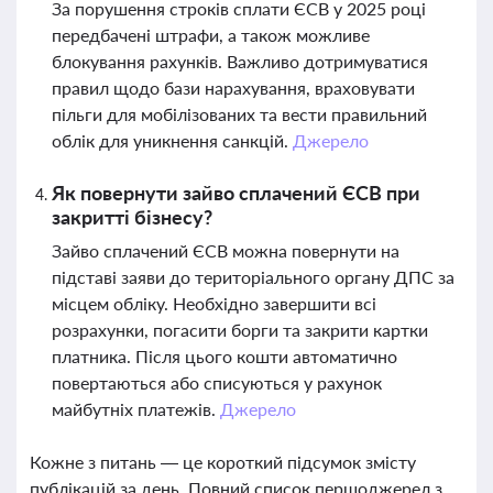
За порушення строків сплати ЄСВ у 2025 році
передбачені штрафи, а також можливе
блокування рахунків. Важливо дотримуватися
правил щодо бази нарахування, враховувати
пільги для мобілізованих та вести правильний
облік для уникнення санкцій.
Джерело
Як повернути зайво сплачений ЄСВ при
закритті бізнесу?
Зайво сплачений ЄСВ можна повернути на
підставі заяви до територіального органу ДПС за
місцем обліку. Необхідно завершити всі
розрахунки, погасити борги та закрити картки
платника. Після цього кошти автоматично
повертаються або списуються у рахунок
майбутніх платежів.
Джерело
Кожне з питань — це короткий підсумок змісту
публікацій за день. Повний список першоджерел з