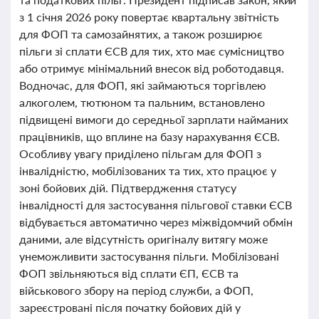
з 1 січня 2026 року повертає квартальну звітність
для ФОП та самозайнятих, а також розширює
пільги зі сплати ЄСВ для тих, хто має сумісництво
або отримує мінімальний внесок від роботодавця.
Водночас, для ФОП, які займаються торгівлею
алкоголем, тютюном та пальним, встановлено
підвищені вимоги до середньої зарплати найманих
працівників, що вплине на базу нарахування ЄСВ.
Особливу увагу приділено пільгам для ФОП з
інвалідністю, мобілізованих та тих, хто працює у
зоні бойових дій. Підтвердження статусу
інвалідності для застосування пільгової ставки ЄСВ
відбувається автоматично через міжвідомчий обмін
даними, але відсутність оригіналу витягу може
унеможливити застосування пільги. Мобілізовані
ФОП звільняються від сплати ЄП, ЄСВ та
військового збору на період служби, а ФОП,
зареєстровані після початку бойових дій у