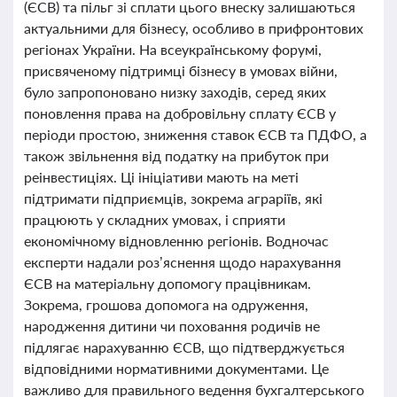
(ЄСВ) та пільг зі сплати цього внеску залишаються
актуальними для бізнесу, особливо в прифронтових
регіонах України. На всеукраїнському форумі,
присвяченому підтримці бізнесу в умовах війни,
було запропоновано низку заходів, серед яких
поновлення права на добровільну сплату ЄСВ у
періоди простою, зниження ставок ЄСВ та ПДФО, а
також звільнення від податку на прибуток при
реінвестиціях. Ці ініціативи мають на меті
підтримати підприємців, зокрема аграріїв, які
працюють у складних умовах, і сприяти
економічному відновленню регіонів. Водночас
експерти надали роз’яснення щодо нарахування
ЄСВ на матеріальну допомогу працівникам.
Зокрема, грошова допомога на одруження,
народження дитини чи поховання родичів не
підлягає нарахуванню ЄСВ, що підтверджується
відповідними нормативними документами. Це
важливо для правильного ведення бухгалтерського