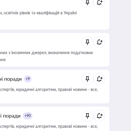
світніх рівнів та кваліфікацій в Україні
аних з іноземних джерел, визначення податкових
ння
ні поради
+9
пертів, юридичні алгоритми, правові новини - все,
ні поради
+90
пертів, юридичні алгоритми, правові новини - все,