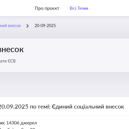
Про проєкт
Всі Теми
ний внесок
20-09-2025
внесок
лати ЄСВ
20.09.2025 по темі: Єдиний соціальний внесок
но:
14306 джерел