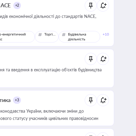
NACE
+2
идів економічної діяльності до стандартів NACE,
о-енергетичний
Торгівля
Будівельна
+10
кс
діяльність
я та введення в експлуатацію об’єктів будівництва
итика
+3
конодавства України, включаючи зміни до
ового статусу учасників цивільних правовідносин