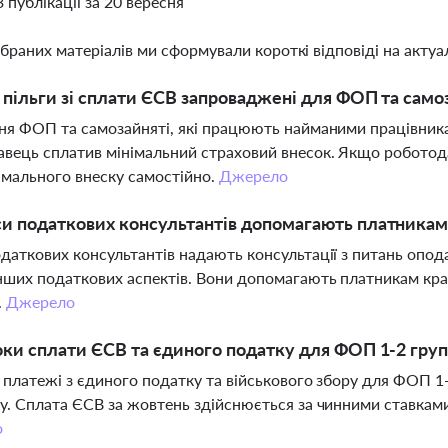
3 публікації за 20 вересня
ібраних матеріалів ми сформували короткі відповіді на актуал
і пільги зі сплати ЄСВ запроваджені для ФОП та само
ня ФОП та самозайняті, які працюють найманими працівникам
вець сплатив мінімальний страховий внесок. Якщо робото
імального внеску самостійно.
Джерело
и податкових консультантів допомагають платникам 
даткових консультантів надають консультації з питань опода
нших податкових аспектів. Вони допомагають платникам кра
.
Джерело
оки сплати ЄСВ та єдиного податку для ФОП 1-2 груп 
 платежі з єдиного податку та військового збору для ФОП 1
у. Сплата ЄСВ за жовтень здійснюється за чинними ставками,
о