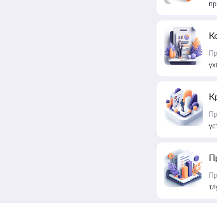
пр
К
Пр
ух
К
Пр
ус
П
Пр
тл