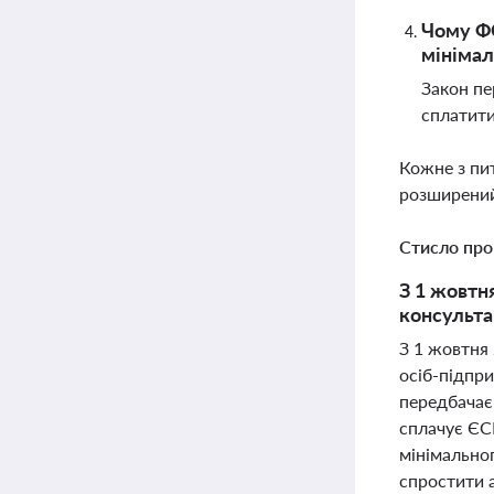
Чому ФО
мінімал
Закон пе
сплатити
Кожне з пи
розширений
Стисло про
З 1 жовтн
консульта
З 1 жовтня 
осіб-підпр
передбачає
сплачує ЄС
мінімальног
спростити 