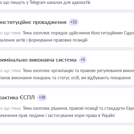
о що пишуть у Telegram каналах для адвокатів
онституційне провадження
+12
о що тема:
Тема охоплює порядок здійснення Конституційним Судом
валення актів і формування правових позицій
римінально-виконавча система
+5
о що тема:
Тема охоплює організацію та правове регулювання викона
танов виконання покарань та статус осіб, які відбувають покарання
рактика ЄСПЛ
+18
о що тема:
Тема охоплює рішення, правові позиції та стандарти Євр
умачення прав людини і застосування норм права в Україні