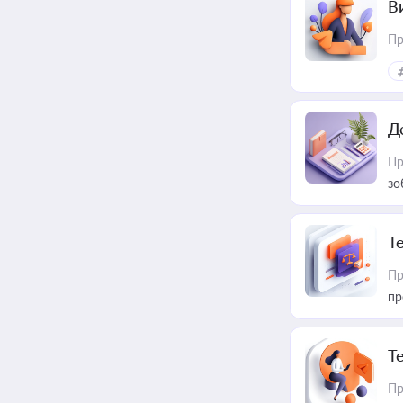
В
Пр
Д
Пр
зо
T
Пр
пр
T
Пр