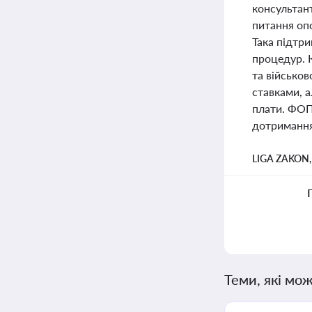
консультант
питання опо
Така підтри
процедур. 
та військов
ставками, а
плати. ФОП
дотримання
LIGA ZAKON
Теми, які мож