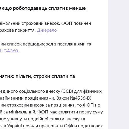
 якщо роботодавець сплатив менше
інімальний страховий внесок, ФОП повинен
трахове покриття.
Джерело
вний список першоджерел з посиланнями та
 LIGA360.
ятих: пільги, строки сплати та
 єдиного соціального внеску (ЄСВ) для фізичних
ь найманими працівниками. Закон №4536-IX
ний страховий внесок за працівника, то ФОП не
й за мінімальний, ФОП має сплатити повну суму
ане уникнути подвійної сплати внеску та
ня в Україні почали працювати Офіси податкових