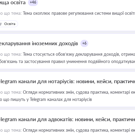
ища освіта
+46
о що тема:
Тема охоплює правове регулювання системи вищої освіти, о
Освіта
екларування іноземних доходів
+6
о що тема:
Тема стосується обов’язку декларування доходів, отрим
бов’язань та застосування правил уникнення подвійного оподаткува
elegram канали для нотаріусів: новини, кейси, практич
о що тема:
Огляди нормативних змін, судова практика, коментарі екс
о що пишуть у Telegram каналах для нотаріусів
elegram канали для адвокатів: новини, кейси, практич
о що тема:
Огляди нормативних змін, судова практика, коментарі екс