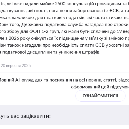
ів, які вже надали майже 2500 консультацій громадянам та 
даткування, звітності, погашення заборгованості з ЄСВ, а т
мка є важливою для платників податків, які часто стикають
Крім того, Державна податкова служба нагадала про строки
ого збору для ФОП 1-2 груп, які мали бути сплачені до 19 
ле з 2026 року очікується їх підвищення у зв’язку зі зміною 
ам також нагадали про необхідність сплати ЄСВ у жовтні 
 податкової дисципліни та уникнення штрафів.
,
20 вересня 2025
Повний AI-огляд дня та посилання на всі новини, статті, віде
сформований цей підсумо
ОЗНАЙОМИТИСЯ
уть вас зацікавити: