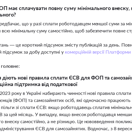
П має сплачувати повну суму мінімального внеску,
ьного?
редбачає, що у разі сплати роботодавцем меншої суми за м
 всю мінімальну суму самостійно, щоб забезпечити повне с
тань — це короткий підсумок змісту публікацій за день. По
 підсумок за добу доступні у
комерційній версії Платформи
 головне:
я діють нові правила сплати ЄСВ для ФОП та самозайн
ційна підтримка від податкової
2023 року в Україні набирають чинності нові правила сплати
иємців (ФОП) та самозайнятих осіб, які одночасно працюют
 пільги зі сплати ЄСВ: якщо роботодавець сплатив мінімаль
В за цей місяць. У випадку, якщо внесок роботодавця менши
о внеску самостійно, а не різницю. Це нововведення поклик
адміністрування ЄСВ для самозайнятих. Водночас, з 8 верес