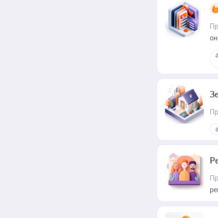
Пр
он
З
Пр
Р
Пр
ре