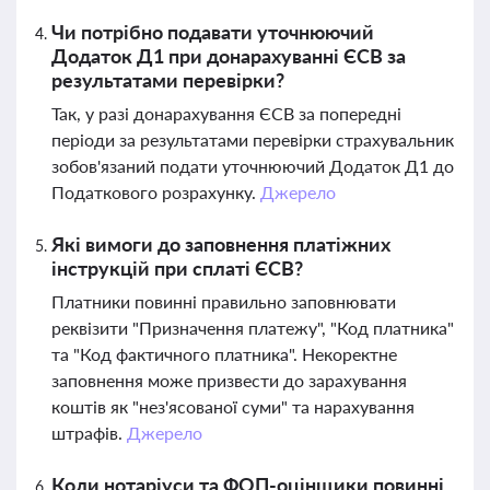
Чи потрібно подавати уточнюючий
Додаток Д1 при донарахуванні ЄСВ за
результатами перевірки?
Так, у разі донарахування ЄСВ за попередні
періоди за результатами перевірки страхувальник
зобов'язаний подати уточнюючий Додаток Д1 до
Податкового розрахунку.
Джерело
Які вимоги до заповнення платіжних
інструкцій при сплаті ЄСВ?
Платники повинні правильно заповнювати
реквізити "Призначення платежу", "Код платника"
та "Код фактичного платника". Некоректне
заповнення може призвести до зарахування
коштів як "нез'ясованої суми" та нарахування
штрафів.
Джерело
Коли нотаріуси та ФОП-оцінщики повинні