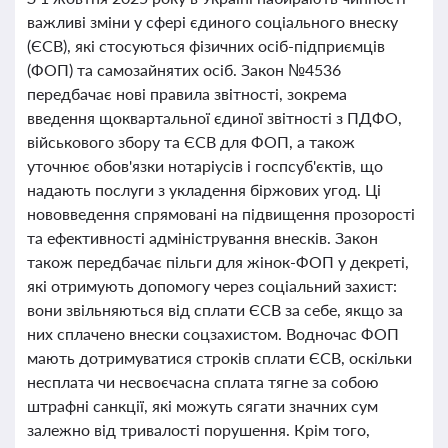
важливі зміни у сфері єдиного соціального внеску
(ЄСВ), які стосуються фізичних осіб-підприємців
(ФОП) та самозайнятих осіб. Закон №4536
передбачає нові правила звітності, зокрема
введення щоквартальної єдиної звітності з ПДФО,
військового збору та ЄСВ для ФОП, а також
уточнює обов'язки нотаріусів і госпсуб'єктів, що
надають послуги з укладення біржових угод. Ці
нововведення спрямовані на підвищення прозорості
та ефективності адміністрування внесків. Закон
також передбачає пільги для жінок-ФОП у декреті,
які отримують допомогу через соціальний захист:
вони звільняються від сплати ЄСВ за себе, якщо за
них сплачено внески соцзахистом. Водночас ФОП
мають дотримуватися строків сплати ЄСВ, оскільки
несплата чи несвоєчасна сплата тягне за собою
штрафні санкції, які можуть сягати значних сум
залежно від тривалості порушення. Крім того,