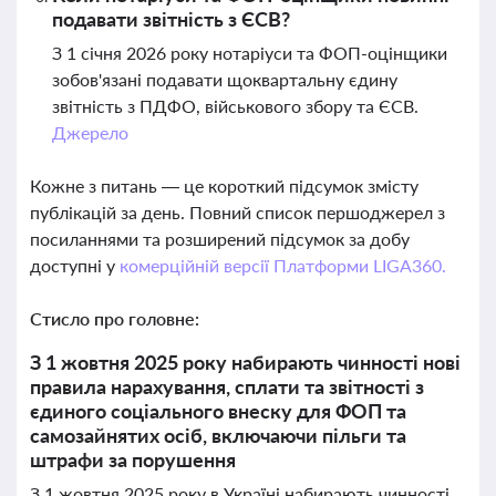
подавати звітність з ЄСВ?
З 1 січня 2026 року нотаріуси та ФОП-оцінщики
зобов'язані подавати щоквартальну єдину
звітність з ПДФО, військового збору та ЄСВ.
Джерело
Кожне з питань — це короткий підсумок змісту
публікацій за день. Повний список першоджерел з
посиланнями та розширений підсумок за добу
доступні у
комерційній версії Платформи LIGA360.
Стисло про головне:
З 1 жовтня 2025 року набирають чинності нові
правила нарахування, сплати та звітності з
єдиного соціального внеску для ФОП та
самозайнятих осіб, включаючи пільги та
штрафи за порушення
З 1 жовтня 2025 року в Україні набирають чинності