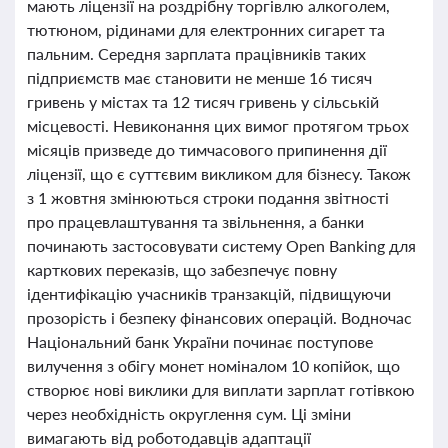
мають ліцензії на роздрібну торгівлю алкоголем,
тютюном, рідинами для електронних сигарет та
пальним. Середня зарплата працівників таких
підприємств має становити не менше 16 тисяч
гривень у містах та 12 тисяч гривень у сільській
місцевості. Невиконання цих вимог протягом трьох
місяців призведе до тимчасового припинення дії
ліцензії, що є суттєвим викликом для бізнесу. Також
з 1 жовтня змінюються строки подання звітності
про працевлаштування та звільнення, а банки
починають застосовувати систему Open Banking для
карткових переказів, що забезпечує повну
ідентифікацію учасників транзакцій, підвищуючи
прозорість і безпеку фінансових операцій. Водночас
Національний банк України починає поступове
вилучення з обігу монет номіналом 10 копійок, що
створює нові виклики для виплати зарплат готівкою
через необхідність округлення сум. Ці зміни
вимагають від роботодавців адаптації