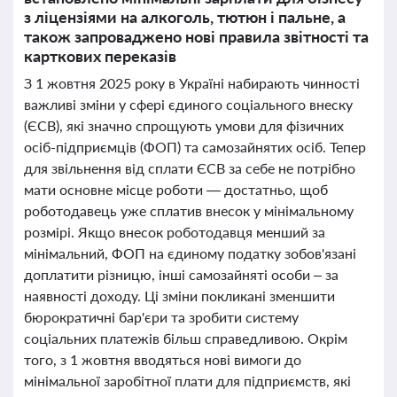
з ліцензіями на алкоголь, тютюн і пальне, а
також запроваджено нові правила звітності та
карткових переказів
З 1 жовтня 2025 року в Україні набирають чинності
важливі зміни у сфері єдиного соціального внеску
(ЄСВ), які значно спрощують умови для фізичних
осіб-підприємців (ФОП) та самозайнятих осіб. Тепер
для звільнення від сплати ЄСВ за себе не потрібно
мати основне місце роботи — достатньо, щоб
роботодавець уже сплатив внесок у мінімальному
розмірі. Якщо внесок роботодавця менший за
мінімальний, ФОП на єдиному податку зобов'язані
доплатити різницю, інші самозайняті особи – за
наявності доходу. Ці зміни покликані зменшити
бюрократичні бар'єри та зробити систему
соціальних платежів більш справедливою. Окрім
того, з 1 жовтня вводяться нові вимоги до
мінімальної заробітної плати для підприємств, які