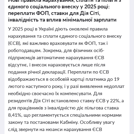
єдиного соціального внеску у 2025 році:
переплати ФОП, ставки для Дія Сіті,
інвалідність та вплив мінімальної зарплати
У 2025 році в Україні діють оновлені правила
нарахування та сплати єдиного соціального внеску
(ЄСВ), які важливо враховувати як ФОП, так і
роботодавцям. Зокрема, для фізичних осіб-
підприємців автоматичне нарахування ЄСВ
відсутнє, і внесок нараховується лише після
подання річної декларації. Переплати по ЄСВ
відображаються в особовій картці платника до 19
лютого наступного року, і у разі виявлення недоплат
необхідно своєчасно їх компенсувати. Для
резидентів Дія Сіті встановлено ставку ЄСВ у 22%, а
для працівників з інвалідністю діє пільгова ставка
8,41%, що регламентується спеціальними нормами
закону та постановами Кабміну. Особливу увагу
слід звернути на нюанси нарахування ЄСВ