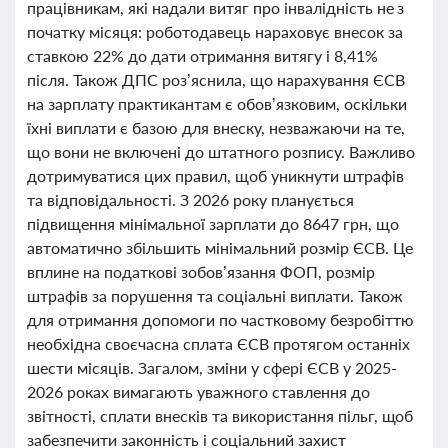
працівникам, які надали витяг про інвалідність не з
початку місяця: роботодавець нараховує внесок за
ставкою 22% до дати отримання витягу і 8,41%
після. Також ДПС роз’яснила, що нарахування ЄСВ
на зарплату практикантам є обов’язковим, оскільки
їхні виплати є базою для внеску, незважаючи на те,
що вони не включені до штатного розпису. Важливо
дотримуватися цих правил, щоб уникнути штрафів
та відповідальності. З 2026 року планується
підвищення мінімальної зарплати до 8647 грн, що
автоматично збільшить мінімальний розмір ЄСВ. Це
вплине на податкові зобов’язання ФОП, розмір
штрафів за порушення та соціальні виплати. Також
для отримання допомоги по частковому безробіттю
необхідна своєчасна сплата ЄСВ протягом останніх
шести місяців. Загалом, зміни у сфері ЄСВ у 2025-
2026 роках вимагають уважного ставлення до
звітності, сплати внесків та використання пільг, щоб
забезпечити законність і соціальний захист