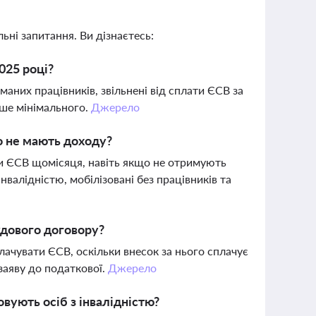
ьні запитання. Ви дізнаєтесь:
025 році?
аних працівників, звільнені від сплати ЄСВ за
нше мінімального.
Джерело
о не мають доходу?
ти ЄСВ щомісяця, навіть якщо не отримують
інвалідністю, мобілізовані без працівників та
удового договору?
ачувати ЄСВ, оскільки внесок за нього сплачує
заяву до податкової.
Джерело
вують осіб з інвалідністю?