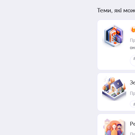
Теми, які мож
Пр
он
З
Пр
Р
Пр