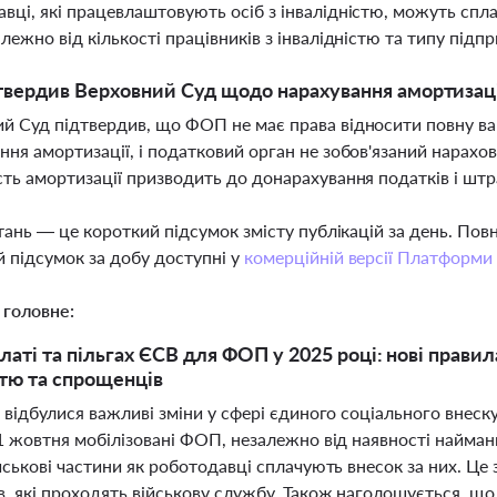
вці, які працевлаштовують осіб з інвалідністю, можуть спл
алежно від кількості працівників з інвалідністю та типу підп
вердив Верховний Суд щодо нарахування амортизаці
й Суд підтвердив, що ФОП не має права відносити повну вар
ння амортизації, і податковий орган не зобов'язаний нарахо
сть амортизації призводить до донарахування податків і штр
тань — це короткий підсумок змісту публікацій за день. По
 підсумок за добу доступні у
комерційній версії Платформи
 головне:
латі та пільгах ЄСВ для ФОП у 2025 році: нові правил
стю та спрощенців
 відбулися важливі зміни у сфері єдиного соціального внеск
1 жовтня мобілізовані ФОП, незалежно від наявності найманих
йськові частини як роботодавці сплачують внесок за них. Ц
в, які проходять військову службу. Також наголошується, 