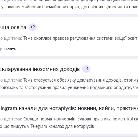
гулювання майнових і немайнових прав, договірних відносин та прав
ища освіта
+9
о що тема:
Тема охоплює правове регулювання системи вищої освіти, о
Освіта
екларування іноземних доходів
+4
о що тема:
Тема стосується обов’язку декларування доходів, отрим
бов’язань та застосування правил уникнення подвійного оподаткува
elegram канали для нотаріусів: новини, кейси, практич
о що тема:
Огляди нормативних змін, судова практика, коментарі екс
о що пишуть у Telegram каналах для нотаріусів