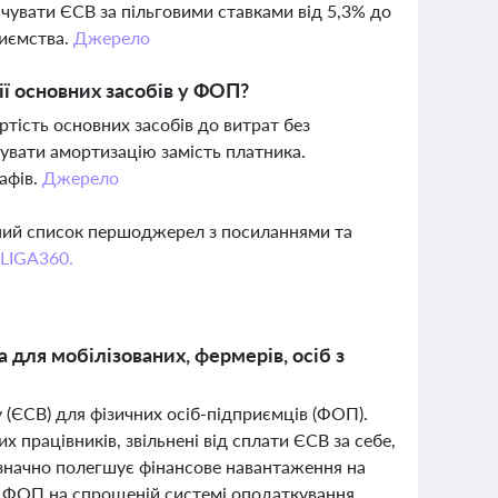
ачувати ЄСВ за пільговими ставками від 5,3% до
риємства.
Джерело
ї основних засобів у ФОП?
тість основних засобів до витрат без
вувати амортизацію замість платника.
афів.
Джерело
вний список першоджерел з посиланнями та
 LIGA360.
а для мобілізованих, фермерів, осіб з
у (ЄСВ) для фізичних осіб-підприємців (ФОП).
 працівників, звільнені від сплати ЄСВ за себе,
е значно полегшує фінансове навантаження на
що ФОП на спрощеній системі оподаткування