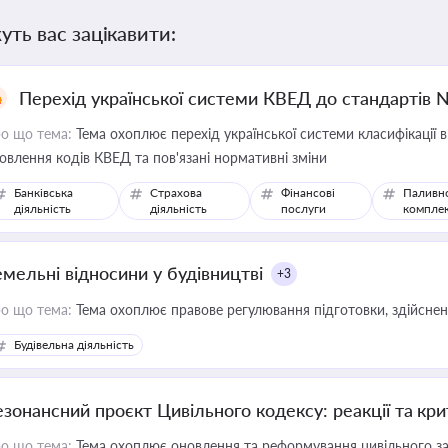
уть вас зацікавити:
Перехід української системи КВЕД до стандартів 
о що тема:
Тема охоплює перехід української системи класифікації в
овлення кодів КВЕД та пов'язані нормативні зміни
Банківська
Страхова
Фінансові
Паливн
діяльність
діяльність
послуги
компле
емельні відносини у будівництві
+3
о що тема:
Тема охоплює правове регулювання підготовки, здійсненн
Будівельна діяльність
езонансний проєкт Цивільного кодексу: реакції та кр
о що тема:
Тема охоплює оновлення та реформування цивільного за