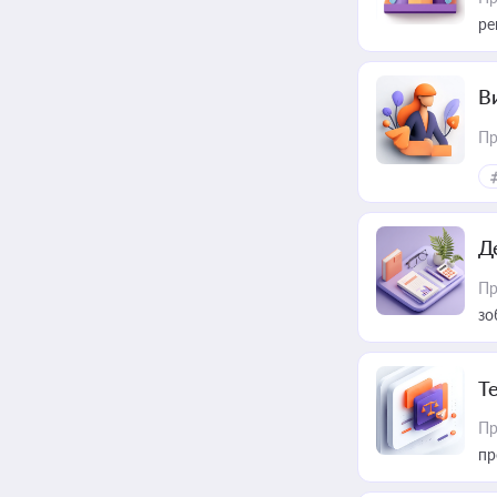
ре
В
Пр
Д
Пр
зо
T
Пр
пр