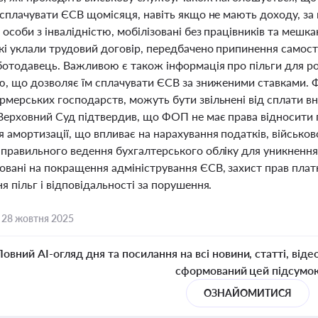
 сплачувати ЄСВ щомісяця, навіть якщо не мають доходу, за 
 особи з інвалідністю, мобілізовані без працівників та меш
кі уклали трудовий договір, передбачено припинення самості
ботодавець. Важливою є також інформація про пільги для ро
ю, що дозволяє їм сплачувати ЄСВ за зниженими ставками. Фі
мерських господарств, можуть бути звільнені від сплати вн
Верховний Суд підтвердив, що ФОП не має права відносити п
 амортизації, що впливає на нарахування податків, військо
 правильного ведення бухгалтерського обліку для уникнення 
вані на покращення адміністрування ЄСВ, захист прав плат
я пільг і відповідальності за порушення.
,
28 жовтня 2025
Повний AI-огляд дня та посилання на всі новини, статті, віде
сформований цей підсумо
ОЗНАЙОМИТИСЯ