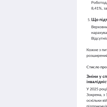
Роботода
8,41%, з
Що підт
Верховни
нарахува
Відсутні
Кожне з пи
розширений
Стисло про
Зміни у сп
інвалідні
У 2025 році
Зокрема, з 
оскільки ві
підприємці