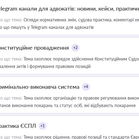
elegram канали для адвокатів: новини, кейси, практич
о що тема:
Огляди нормативних змін, судова практика, коментарі екс
о що пишуть у Telegram каналах для адвокатів
онституційне провадження
+2
о що тема:
Тема охоплює порядок здійснення Конституційним Судом
валення актів і формування правових позицій
римінально-виконавча система
+4
о що тема:
Тема охоплює організацію та правове регулювання викона
танов виконання покарань та статус осіб, які відбувають покарання
рактика ЄСПЛ
+1
о що тема:
Тема охоплює рішення, правові позиції та стандарти Євр