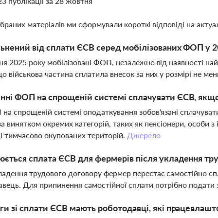
23 публікації за 28 жовтня
ібраних матеріалів ми сформували короткі відповіді на актуал
льнений від сплати ЄСВ серед мобілізованих ФОП у 2
ня 2025 року мобілізовані ФОП, незалежно від наявності найм
що військова частина сплатила внесок за них у розмірі не ме
нні ФОП на спрощеній системі сплачувати ЄСВ, якщ
 на спрощеній системі оподаткування зобов'язані сплачува
за винятком окремих категорій, таких як пенсіонери, особи з 
 тимчасово окупованих територій.
Джерело
юється сплата ЄСВ для фермерів після укладення тр
ладення трудового договору фермер перестає самостійно спл
вець. Для припинення самостійної сплати потрібно подати 
ьги зі сплати ЄСВ мають роботодавці, які працевлашто