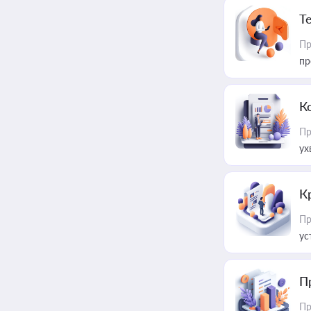
T
Пр
пр
К
Пр
ух
К
Пр
ус
П
Пр