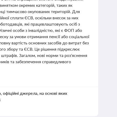
винятком окремих категорій, таких як
канці тимчасово окупованих територій. Для
йної сплати ЄСВ, оскільки внесок за них
ботодавців, які працевлаштовують осіб з
зичні особи з інвалідністю, які є ФОП або
еску за умови отримання пенсії або соціальної
овну вартість основних засобів до витрат без
вого збору та ЄСВ. Це рішення підкреслює
штрафів. Загалом, нові норми та роз'яснення
ників та забезпечення справедливого
о, офіційні джерела, на основі яких
к