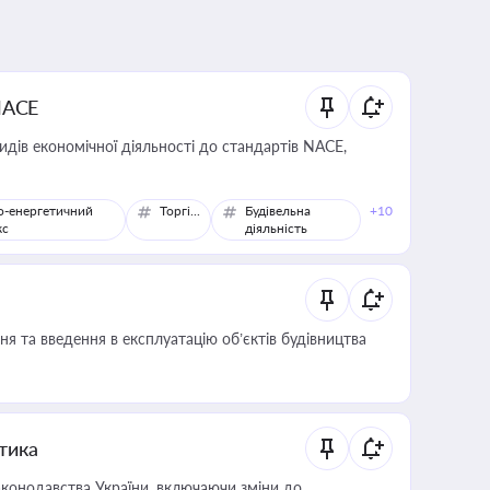
NACE
идів економічної діяльності до стандартів NACE,
о-енергетичний
Торгівля
Будівельна
+10
кс
діяльність
я та введення в експлуатацію об’єктів будівництва
итика
конодавства України, включаючи зміни до