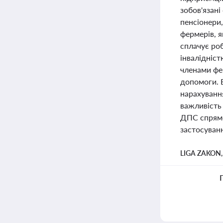
зобов'язані
пенсіонери,
фермерів, я
сплачує ро
інвалідніст
членами фер
допомоги. 
нарахування
важливість
ДПС спрямо
застосуванн
LIGA ZAKON