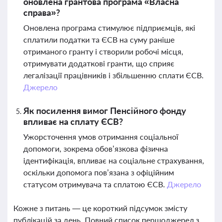
оновлена грантова програма «Власна
справа»?
Оновлена програма стимулює підприємців, які
сплатили податки та ЄСВ на суму раніше
отриманого гранту і створили робочі місця,
отримувати додаткові гранти, що сприяє
легалізації працівників і збільшенню сплати ЄСВ.
Джерело
Як посилення вимог Пенсійного фонду
впливає на сплату ЄСВ?
Ужорсточення умов отримання соціальної
допомоги, зокрема обов’язкова фізична
ідентифікація, впливає на соціальне страхування,
оскільки допомога пов’язана з офіційним
статусом отримувача та сплатою ЄСВ.
Джерело
Кожне з питань — це короткий підсумок змісту
публікацій за день. Повний список першоджерел з