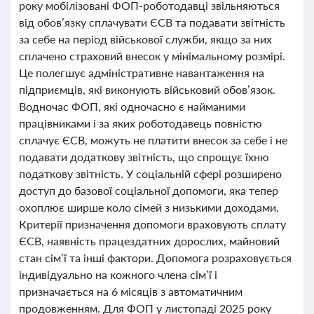
року мобілізовані ФОП-роботодавці звільняються
від обов’язку сплачувати ЄСВ та подавати звітність
за себе на період військової служби, якщо за них
сплачено страховий внесок у мінімальному розмірі.
Це полегшує адміністративне навантаження на
підприємців, які виконують військовий обов’язок.
Водночас ФОП, які одночасно є найманими
працівниками і за яких роботодавець повністю
сплачує ЄСВ, можуть не платити внесок за себе і не
подавати додаткову звітність, що спрощує їхню
податкову звітність. У соціальній сфері розширено
доступ до базової соціальної допомоги, яка тепер
охоплює ширше коло сімей з низькими доходами.
Критерії призначення допомоги враховують сплату
ЄСВ, наявність працездатних дорослих, майновий
стан сім’ї та інші фактори. Допомога розраховується
індивідуально на кожного члена сім’ї і
призначається на 6 місяців з автоматичним
продовженням. Для ФОП у листопаді 2025 року