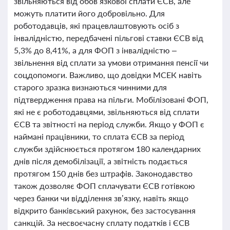
звільняються від обов’язкової сплати ЄСВ, але
можуть платити його добровільно. Для
роботодавців, які працевлаштовують осіб з
інвалідністю, передбачені пільгові ставки ЄСВ від
5,3% до 8,41%, а для ФОП з інвалідністю –
звільнення від сплати за умови отримання пенсії чи
соцдопомоги. Важливо, що довідки МСЕК навіть
старого зразка визнаються чинними для
підтвердження права на пільги. Мобілізовані ФОП,
які не є роботодавцями, звільняються від сплати
ЄСВ та звітності на період служби. Якщо у ФОП є
наймані працівники, то сплата ЄСВ за період
служби здійснюється протягом 180 календарних
днів після демобілізації, а звітність подається
протягом 150 днів без штрафів. Законодавство
також дозволяє ФОП сплачувати ЄСВ готівкою
через банки чи відділення зв’язку, навіть якщо
відкрито банківський рахунок, без застосування
санкцій. За несвоєчасну сплату податків і ЄСВ