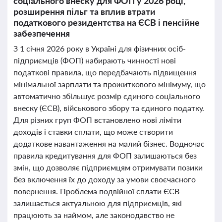
соціального внеску для ФОП у 2026 році,
розширення пільг та вплив втрати
податкового резидентства на ЄСВ і пенсійне
забезпечення
З 1 січня 2026 року в Україні для фізичних осіб-
підприємців (ФОП) набирають чинності нові
податкові правила, що передбачають підвищення
мінімальної зарплати та прожиткового мінімуму, що
автоматично збільшує розмір єдиного соціального
внеску (ЄСВ), військового збору та єдиного податку.
Для різних груп ФОП встановлено нові ліміти
доходів і ставки сплати, що може створити
додаткове навантаження на малий бізнес. Водночас
правила кредитування для ФОП залишаються без
змін, що дозволяє підприємцям отримувати позики
без включення їх до доходу за умови своєчасного
повернення. Проблема подвійної сплати ЄСВ
залишається актуальною для підприємців, які
працюють за наймом, але законодавство не