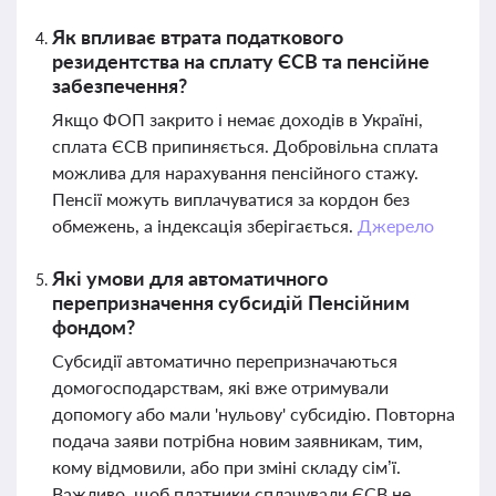
Як впливає втрата податкового
резидентства на сплату ЄСВ та пенсійне
забезпечення?
Якщо ФОП закрито і немає доходів в Україні,
сплата ЄСВ припиняється. Добровільна сплата
можлива для нарахування пенсійного стажу.
Пенсії можуть виплачуватися за кордон без
обмежень, а індексація зберігається.
Джерело
Які умови для автоматичного
перепризначення субсидій Пенсійним
фондом?
Субсидії автоматично перепризначаються
домогосподарствам, які вже отримували
допомогу або мали 'нульову' субсидію. Повторна
подача заяви потрібна новим заявникам, тим,
кому відмовили, або при зміні складу сім’ї.
Важливо, щоб платники сплачували ЄСВ не