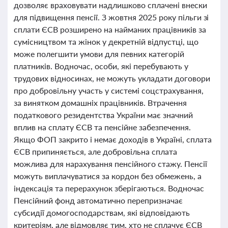
дозволяє враховувати надлишково сплачені внески
для підвищення пенсії. З жовтня 2025 року пільги зі
сплати ЄСВ розширено на найманих працівників за
сумісництвом та жінок у декретній відпустці, що
може полегшити умови для певних категорій
платників. Водночас, особи, які перебувають у
трудових відносинах, не можуть укладати договори
про добровільну участь у системі соцстрахування,
за винятком домашніх працівників. Втрачення
податкового резидентства України має значний
вплив на сплату ЄСВ та пенсійне забезпечення.
Якщо ФОП закрито і немає доходів в Україні, сплата
ЄСВ припиняється, але добровільна сплата
можлива для нарахування пенсійного стажу. Пенсії
можуть виплачуватися за кордон без обмежень, а
індексація та перерахунок зберігаються. Водночас
Пенсійний фонд автоматично перепризначає
субсидії домогосподарствам, які відповідають
критеріям, але відмовляє тим, хто не сплачує ЄСВ