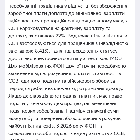
перебуванні працівника у відпустці без збереження
заробітної плати доплата до мінімальної зарплати
здійснюється пропорційно відпрацьованому часу, а
ЄСВ нараховується на фактичну зарплату та
доплату за ставкою 22%. Водночас пільги зі сплати
ЄСВ застосовуються для працівників з інвалідністю
за ставкою 8,41%, і для підтвердження статусу
достатньо електронного витягу з печаткою МОЗ.
Для мобілізованих ФОП другої групи передбачено
звільнення від нарахування, сплати та звітності з
ЄСВ, єдиного податку та військового збору за
період служби, незалежно від отримання доходу.
Якщо декларація вже подана, платник має право
подати уточнюючу декларацію для зменшення
податкових зобов’язань. Надміру сплачені суми
можуть бути повернені або зараховані в рахунок
майбутніх платежів. З 2026 року ФОП та
самозайняті особи подають єдину звітність з ЄСВ,