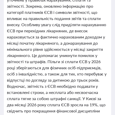
звітності. Зокрема, оновлено інформацію про
категорії платників ЄСВ і символи звітності, що
впливає на правильність подання звітів та сплати
внеску. Особливу увагу слід приділяти нарахуванню
ЄСВ при перехідних лікарняних, де внесок
нараховується за фактично нарахованим доходом у
місяці початку лікарняного, а донарахування до
мінімального рівня здійснюється у місяці закриття
лікарняного. Це допомагає уникнути помилок у
звітності та штрафів. Пільги зі сплати ЄСВ у 2026
році зберігаються для фізичних осіб-підприємців,
осіб з інвалідністю, а також для тих, хто перебуває у
відпустці по догляду за дитиною до трьох років.
Водночас, звітність з ЄСВ необхідно подавати у
встановлені строки, а несплата або несвоєчасна
сплата тягне за собою штрафні санкції. У Києві за
два місяці 2026 року сплата ЄСВ зросла на 19%, що
свідчить про покращення фінансової дисципліни