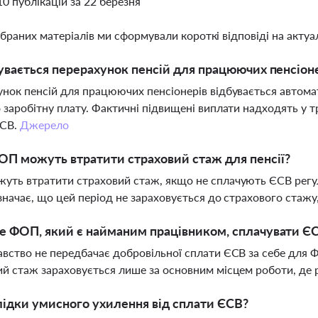
10 публікацій за 22 березня
ібраних матеріалів ми сформували короткі відповіді на актуал
увається перерахунок пенсій для працюючих пенсіоне
нок пенсій для працюючих пенсіонерів відбувається автомат
 заробітну плату. Фактичні підвищені виплати надходять у тр
ЄСВ.
Джерело
П можуть втратити страховий стаж для пенсії?
ть втратити страховий стаж, якщо не сплачують ЄСВ регуляр
значає, що цей період не зараховується до страхового стажу
 ФОП, який є найманим працівником, сплачувати ЄС
вство не передбачає добровільної сплати ЄСВ за себе для 
й стаж зараховується лише за основним місцем роботи, де 
лідки умисного ухилення від сплати ЄСВ?