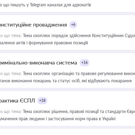
о що пишуть у Telegram каналах для адвокатів
онституційне провадження
+6
о що тема:
Тема охоплює порядок здійснення Конституційним Судом
валення актів і формування правових позицій
римінально-виконавча система
+16
о що тема:
Тема охоплює організацію та правове регулювання викона
танов виконання покарань та статус осіб, які відбувають покарання
рактика ЄСПЛ
+18
о що тема:
Тема охоплює рішення, правові позиції та стандарти Євр
умачення прав людини і застосування норм права в Україні