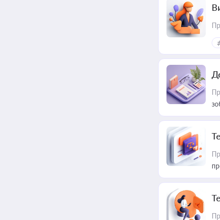
В
Пр
Д
Пр
зо
T
Пр
пр
T
Пр