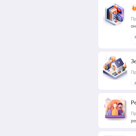
Пр
он
З
Пр
Р
Пр
ре