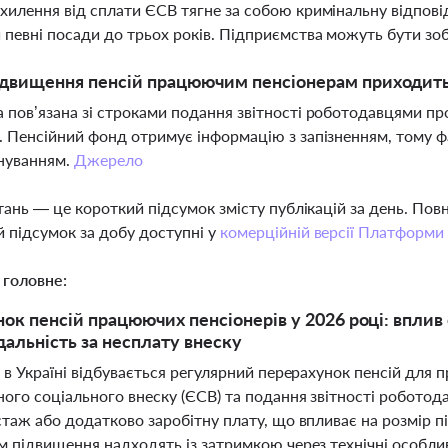
хилення від сплати ЄСВ тягне за собою кримінальну відпові
 певні посади до трьох років. Підприємства можуть бути зоб
двищення пенсій працюючим пенсіонерам приходить
 пов’язана зі строками подання звітності роботодавцями про
. Пенсійний фонд отримує інформацію з запізненням, тому ф
нуванням.
Джерело
тань — це короткий підсумок змісту публікацій за день. По
 підсумок за добу доступні у
комерційній версії Платформи
 головне:
ок пенсій працюючих пенсіонерів у 2026 році: вплив
ідальність за несплату внеску
 в Україні відбувається регулярний перерахунок пенсій для 
ного соціального внеску (ЄСВ) та подання звітності робот
стаж або додатково заробітну плату, що впливає на розмір п
м підвищення надходять із затримкою через технічні особлив