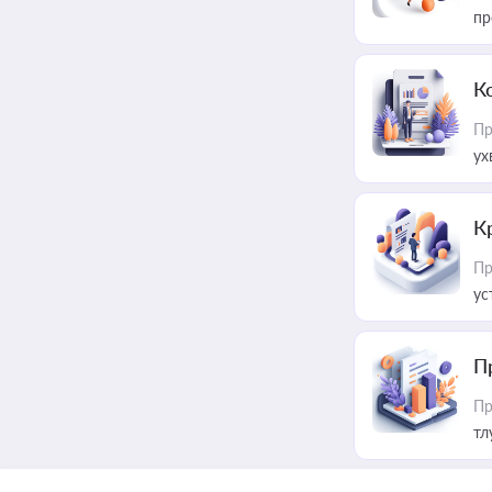
пр
К
Пр
ух
К
Пр
ус
П
Пр
тл