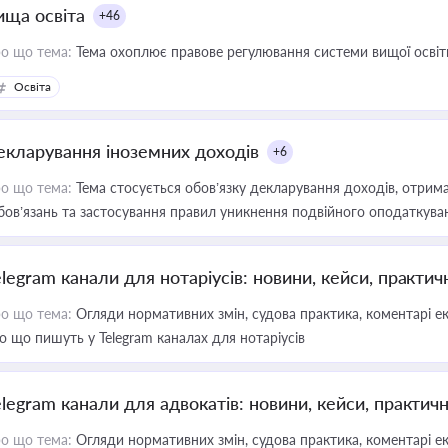
ища освіта
+46
о що тема:
Тема охоплює правове регулювання системи вищої освіти, о
Освіта
екларування іноземних доходів
+6
о що тема:
Тема стосується обов’язку декларування доходів, отрим
бов’язань та застосування правил уникнення подвійного оподаткува
elegram канали для нотаріусів: новини, кейси, практич
о що тема:
Огляди нормативних змін, судова практика, коментарі екс
о що пишуть у Telegram каналах для нотаріусів
elegram канали для адвокатів: новини, кейси, практич
о що тема:
Огляди нормативних змін, судова практика, коментарі екс