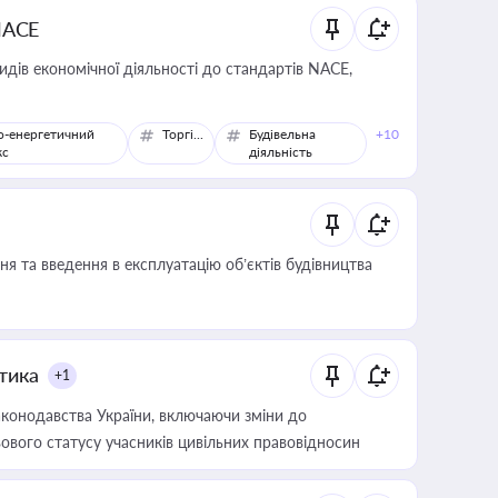
NACE
идів економічної діяльності до стандартів NACE,
о-енергетичний
Торгівля
Будівельна
+10
кс
діяльність
я та введення в експлуатацію об’єктів будівництва
итика
+1
конодавства України, включаючи зміни до
ового статусу учасників цивільних правовідносин