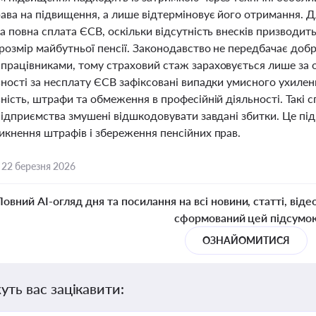
рава на підвищення, а лише відтерміновує його отримання. 
а повна сплата ЄСВ, оскільки відсутність внесків призводит
розмір майбутньої пенсії. Законодавство не передбачає доб
працівниками, тому страховий стаж зараховується лише за 
ьності за несплату ЄСВ зафіксовані випадки умисного ухилен
ність, штрафи та обмеження в професійній діяльності. Такі
підприємства змушені відшкодовувати завдані збитки. Це пі
икнення штрафів і збереження пенсійних прав.
,
22 березня 2026
Повний AI-огляд дня та посилання на всі новини, статті, віде
сформований цей підсумо
ОЗНАЙОМИТИСЯ
уть вас зацікавити: