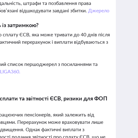
дальність, штрафи та позбавлення права
ов’язані відшкодувати завдані збитки.
Джерело
 із затримкою?
 сплату ЄСВ, яка може тривати до 40 днів після
актичний перерахунок і виплати відбуваються з
вний список першоджерел з посиланнями та
 LIGA360.
 сплати та звітності ЄСВ, ризики для ФОП
працюючих пенсіонерів, який залежить від
одавцями. Перерахунок може враховувати лише
ідвищення. Однак фактичні виплати з
ості подання звітності про сплату ЄСВ, що не