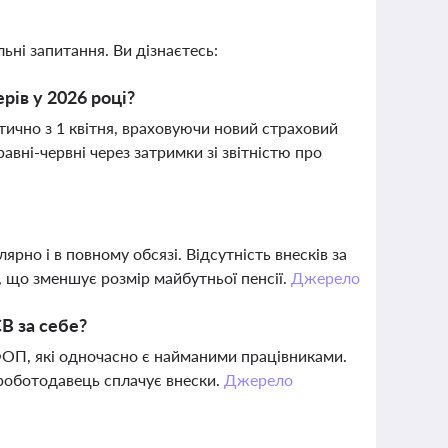
ьні запитання. Ви дізнаєтесь:
рів у 2026 році?
ично з 1 квітня, враховуючи новий страховий
авні-червні через затримки зі звітністю про
но і в повному обсязі. Відсутність внесків за
, що зменшує розмір майбутньої пенсії.
Джерело
В за себе?
ФОП, які одночасно є найманими працівниками.
роботодавець сплачує внески.
Джерело