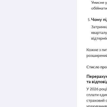
Умисне у
обіймати
Чому пі
Затримка
кварталу
відтермі
Кожне з пи
розширений
Стисло про
Перерахун
та відпов
У 2026 році
сплати єди
страховий 
урахування