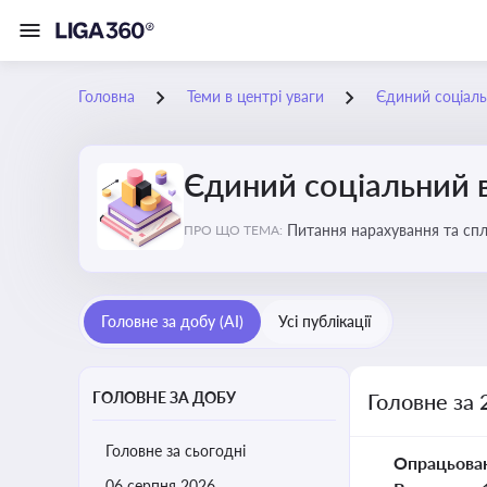
Головна
Теми в центрі уваги
Єдиний соціаль
Єдиний соціальний 
Питання нарахування та сп
ПРО ЩО ТЕМА:
Головне за добу (AI)
Усі публікації
ГОЛОВНЕ ЗА ДОБУ
Головне за 
Головне за сьогодні
Опрацьова
06 серпня 2026