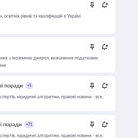
світніх рівнів та кваліфікацій в Україні
аних з іноземних джерел, визначення податкових
ння
ні поради
+5
пертів, юридичні алгоритми, правові новини - все,
ні поради
+71
пертів, юридичні алгоритми, правові новини - все,