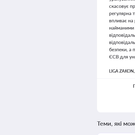
скасовує п
регулярна т
впливає на 
найманими 
відповідал
відповідаль
безпеки, а 
ЄСВ для ун
LIGA ZAKON
Теми, які мож