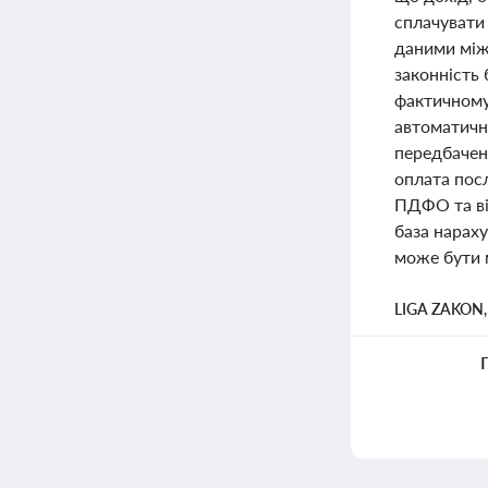
сплачувати 
даними між
законність
фактичному
автоматичн
передбачен
оплата пос
ПДФО та ві
база нарах
може бути 
LIGA ZAKON