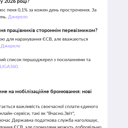
у 2026 році?
юс пеня 0,1% за кожен день прострочення. За
ень.
Джерело
ня працівників стороннім перевізником?
зою для нарахування ЄСВ, але вважаються
.
Джерело
вний список першоджерел з посиланнями та
 LIGA360.
ине на мобілізаційне бронювання: нові
ігається важливість своєчасної сплати єдиного
лайн-сервіси, такі як "Вчасно.Звіт",
ночас Державна податкова служба наголошує,
хування ЄСВ, але громадяни можуть добровільно