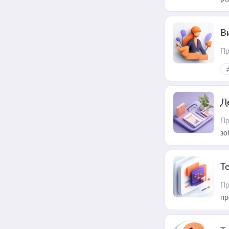
В
Пр
Д
Пр
зо
T
Пр
пр