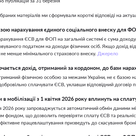
46 публікацій за 31 березня
ібраних матеріалів ми сформували короткі відповіді на актуал
зою нарахування єдиного соціального внеску для ФО
рахування ЄСВ для ФОП на загальній системі є сума доходу 
вуваного податком на доходи фізичних осіб. Якщо дохід ві
е не менше мінімального страхового внеску.
Джерело
чається дохід, отриманий за кордоном, до бази нар
триманий фізичною особою за межами України, не є базою н
обровільно сплачувати ЄСВ, уклавши відповідний договір п
и в мобілізації з 1 квітня 2026 року вплинуть на спл
ня 2026 року запроваджується автоматичний обмін даними 
м фондом, що дозволить перевіряти сплату ЄСВ та реальніс
фіктивне працевлаштування призведуть до скасування брон