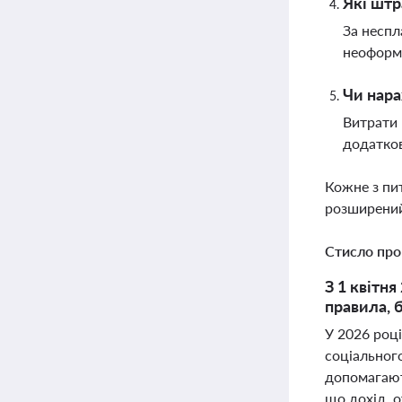
Які штр
За неспл
неоформл
Чи нара
Витрати 
додатко
Кожне з пи
розширений
Стисло про
З 1 квітн
правила, 
У 2026 році
соціального
допомагают
що дохід, 