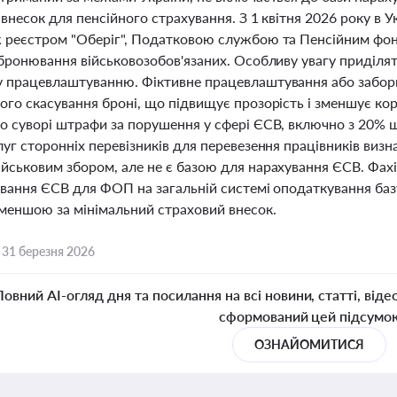
внесок для пенсійного страхування. З 1 квітня 2026 року в 
 реєстром "Оберіг", Податковою службою та Пенсійним фон
 бронювання військовозобов'язаних. Особливу увагу приділя
 працевлаштуванню. Фіктивне працевлаштування або заборг
ого скасування броні, що підвищує прозорість і зменшує ко
о суворі штрафи за порушення у сфері ЄСВ, включно з 20% 
луг сторонніх перевізників для перевезення працівників виз
йськовим збором, але не є базою для нарахування ЄСВ. Фахі
ування ЄСВ для ФОП на загальній системі оподаткування баз
меншою за мінімальний страховий внесок.
,
31 березня 2026
Повний AI-огляд дня та посилання на всі новини, статті, віде
сформований цей підсумо
ОЗНАЙОМИТИСЯ