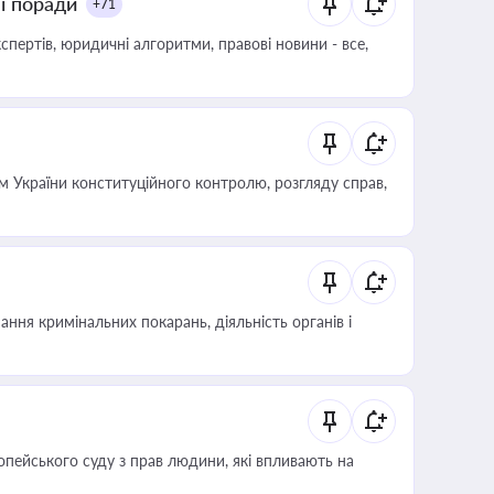
ні поради
+71
пертів, юридичні алгоритми, правові новини - все,
 України конституційного контролю, розгляду справ,
ння кримінальних покарань, діяльність органів і
опейського суду з прав людини, які впливають на