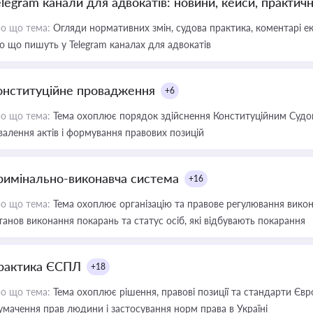
elegram канали для адвокатів: новини, кейси, практич
о що тема:
Огляди нормативних змін, судова практика, коментарі екс
о що пишуть у Telegram каналах для адвокатів
онституційне провадження
+6
о що тема:
Тема охоплює порядок здійснення Конституційним Судом
валення актів і формування правових позицій
римінально-виконавча система
+16
о що тема:
Тема охоплює організацію та правове регулювання викона
танов виконання покарань та статус осіб, які відбувають покарання
рактика ЄСПЛ
+18
о що тема:
Тема охоплює рішення, правові позиції та стандарти Євр
умачення прав людини і застосування норм права в Україні