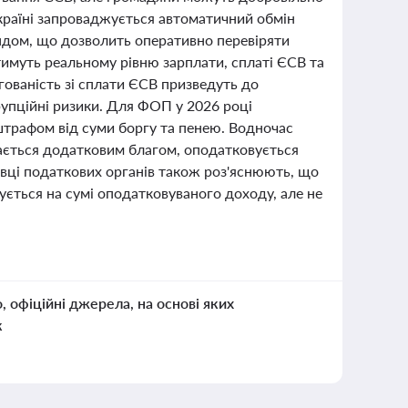
Україні запроваджується автоматичний обмін
дом, що дозволить оперативно перевіряти
тимуть реальному рівню зарплати, сплаті ЄСВ та
ованість зі сплати ЄСВ призведуть до
рупційні ризики. Для ФОП у 2026 році
штрафом від суми боргу та пенею. Водночас
нається додатковим благом, оподатковується
вці податкових органів також роз'яснюють, що
ується на сумі оподатковуваного доходу, але не
о, офіційні джерела, на основі яких
к