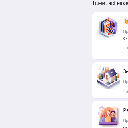
Теми, які мож
Пр
он
З
Пр
Р
Пр
ре