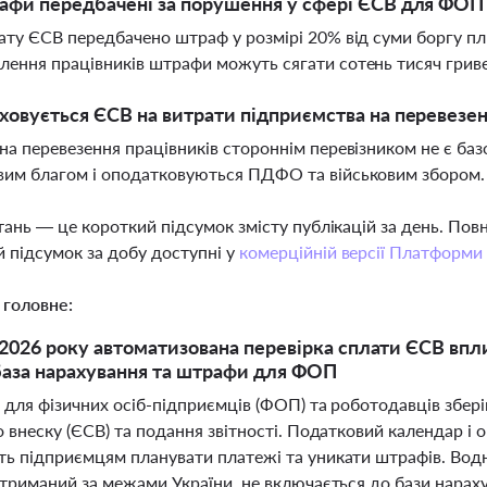
афи передбачені за порушення у сфері ЄСВ для ФОП 
ату ЄСВ передбачено штраф у розмірі 20% від суми боргу пл
ення працівників штрафи можуть сягати сотень тисяч грив
ховується ЄСВ на витрати підприємства на перевезен
на перевезення працівників стороннім перевізником не є ба
вим благом і оподатковуються ПДФО та військовим збором
тань — це короткий підсумок змісту публікацій за день. По
 підсумок за добу доступні у
комерційній версії Платформи
 головне:
я 2026 року автоматизована перевірка сплати ЄСВ впл
база нарахування та штрафи для ФОП
 для фізичних осіб-підприємців (ФОП) та роботодавців збер
 внеску (ЄСВ) та подання звітності. Податковий календар і он
ь підприємцям планувати платежі та уникати штрафів. Вод
отриманий за межами України, не включається до бази нара