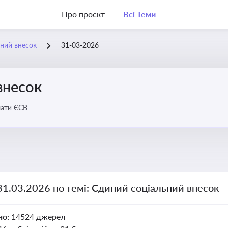
Про проєкт
Всі Теми
ний внесок
31-03-2026
внесок
лати ЄСВ
31.03.2026 по темі: Єдиний соціальний внесок
но:
14524 джерел