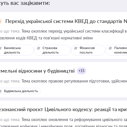
уть вас зацікавити:
Перехід української системи КВЕД до стандартів 
о що тема:
Тема охоплює перехід української системи класифікації в
овлення кодів КВЕД та пов'язані нормативні зміни
Банківська
Страхова
Фінансові
Паливн
діяльність
діяльність
послуги
компле
емельні відносини у будівництві
+15
о що тема:
Тема охоплює правове регулювання підготовки, здійсненн
Будівельна діяльність
езонансний проєкт Цивільного кодексу: реакції та кр
о що тема:
Тема охоплює оновлення та реформування цивільного за
гулювання майнових і немайнових прав, договірних відносин та прав