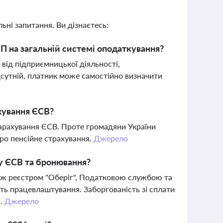
ьні запитання. Ви дізнаєтесь:
П на загальній системі оподаткування?
від підприємницької діяльності,
дсутній, платник може самостійно визначити
ахування ЄСВ?
арахування ЄСВ. Проте громадяни України
ро пенсійне страхування.
Джерело
ату ЄСВ та бронювання?
між реєстром "Оберіг", Податковою службою та
ть працевлаштування. Заборгованість зі сплати
і.
Джерело