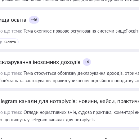
ища освіта
+46
о що тема:
Тема охоплює правове регулювання системи вищої освіти, о
Освіта
екларування іноземних доходів
+6
о що тема:
Тема стосується обов’язку декларування доходів, отрим
бов’язань та застосування правил уникнення подвійного оподаткува
elegram канали для нотаріусів: новини, кейси, практич
о що тема:
Огляди нормативних змін, судова практика, коментарі екс
о що пишуть у Telegram каналах для нотаріусів