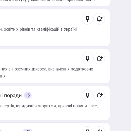
світніх рівнів та кваліфікацій в Україні
аних з іноземних джерел, визначення податкових
ння
ні поради
+5
пертів, юридичні алгоритми, правові новини - все,