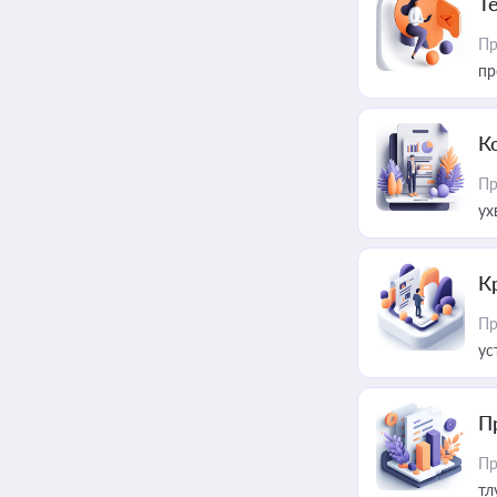
T
Пр
пр
К
Пр
ух
К
Пр
ус
П
Пр
тл