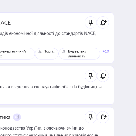
NACE
идів економічної діяльності до стандартів NACE,
о-енергетичний
Торгівля
Будівельна
+10
кс
діяльність
я та введення в експлуатацію об’єктів будівництва
итика
+1
конодавства України, включаючи зміни до
ового статусу учасників цивільних правовідносин