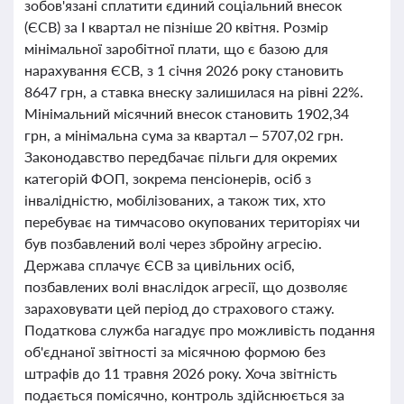
зобов'язані сплатити єдиний соціальний внесок
(ЄСВ) за І квартал не пізніше 20 квітня. Розмір
мінімальної заробітної плати, що є базою для
нарахування ЄСВ, з 1 січня 2026 року становить
8647 грн, а ставка внеску залишилася на рівні 22%.
Мінімальний місячний внесок становить 1902,34
грн, а мінімальна сума за квартал – 5707,02 грн.
Законодавство передбачає пільги для окремих
категорій ФОП, зокрема пенсіонерів, осіб з
інвалідністю, мобілізованих, а також тих, хто
перебуває на тимчасово окупованих територіях чи
був позбавлений волі через збройну агресію.
Держава сплачує ЄСВ за цивільних осіб,
позбавлених волі внаслідок агресії, що дозволяє
зараховувати цей період до страхового стажу.
Податкова служба нагадує про можливість подання
об'єднаної звітності за місячною формою без
штрафів до 11 травня 2026 року. Хоча звітність
подається помісячно, контроль здійснюється за