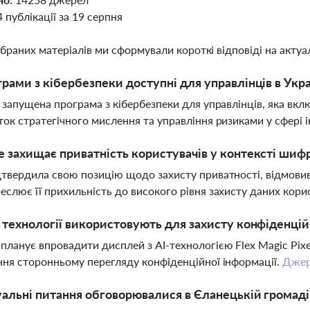
4 публікації за 19 серпня
ібраних матеріалів ми сформували короткі відповіді на актуал
грами з кібербезпеки доступні для управлінців в Укра
і запущена програма з кібербезпеки для управлінців, яка вкл
ток стратегічного мислення та управління ризиками у сфері 
e захищає приватність користувачів у контексті шиф
дтвердила свою позицію щодо захисту приватності, відмовивш
еслює її прихильність до високого рівня захисту даних кори
і технології використовують для захисту конфіденці
планує впровадити дисплей з AI-технологією Flex Magic Pixe
ння сторонньому перегляду конфіденційної інформації.
Джер
уальні питання обговорювалися в Єланецькій громад