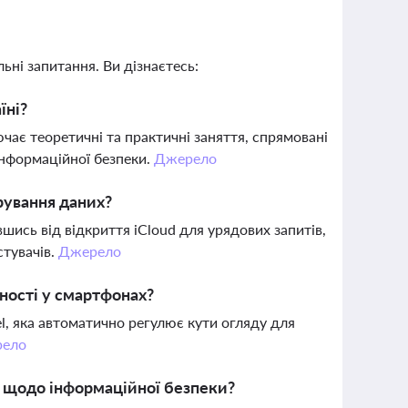
ьні запитання. Ви дізнаєтесь:
їні?
ючає теоретичні та практичні заняття, спрямовані
інформаційної безпеки.
Джерело
рування даних?
ись від відкриття iCloud для урядових запитів,
стувачів.
Джерело
йності у смартфонах?
l, яка автоматично регулює кути огляду для
ело
і щодо інформаційної безпеки?