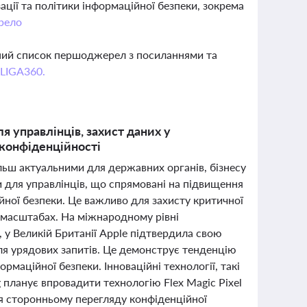
ції та політики інформаційної безпеки, зокрема
рело
вний список першоджерел з посиланнями та
 LIGA360.
ля управлінців, захист даних у
 конфіденційності
ільш актуальними для державних органів, бізнесу
и для управлінців, що спрямовані на підвищення
йної безпеки. Це важливо для захисту критичної
у масштабах. На міжнародному рівні
 у Великій Британії Apple підтвердила свою
ля урядових запитів. Це демонструє тенденцію
рмаційної безпеки. Інноваційні технології, такі
 планує впровадити технологію Flex Magic Pixel
ння сторонньому перегляду конфіденційної