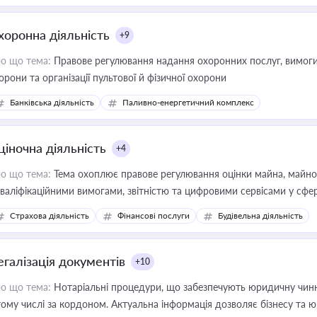
хоронна діяльність
+9
о що тема:
Правове регулювання надання охоронних послуг, вимоги д
орони та організації пультової й фізичної охорони
Банківська діяльність
Паливно-енергетичний комплекс
ціночна діяльність
+4
о що тема:
Тема охоплює правове регулювання оцінки майна, майнови
кваліфікаційними вимогами, звітністю та цифровими сервісами у сфер
дійних змін у цій сфері корисне для власника бізнесу, керівника, юр
Страхова діяльність
Фінансові послуги
Будівельна діяльність
иватизації, оренди державного майна, корпоративних угод і перевірки
егалізація документів
+10
о що тема:
Нотаріальні процедури, що забезпечують юридичну чинні
тому числі за кордоном. Актуальна інформація дозволяє бізнесу т