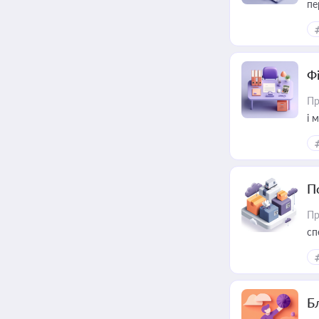
пе
Ф
Пр
і 
П
Пр
сп
ре
Б