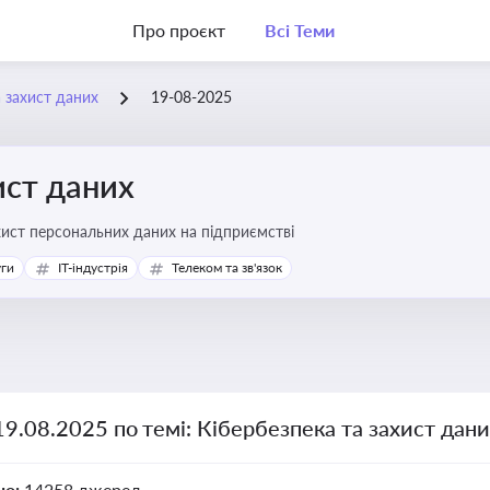
Про проєкт
Всі Теми
а захист даних
19-08-2025
ист даних
хист персональних даних на підприємстві
уги
IT-індустрія
Телеком та зв'язок
19.08.2025 по темі: Кібербезпека та захист дан
но:
14258 джерел