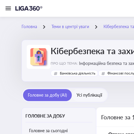
Головна
Теми в центрі уваги
Кібербезпека т
Кібербезпека та зах
Інформаційна безпека та за
ПРО ЩО ТЕМА:
Банківська діяльність
Фінансові посл
Головне за добу (AI)
Усі публікації
ГОЛОВНЕ ЗА ДОБУ
Головне за 
Головне за сьогодні
Опрацьова