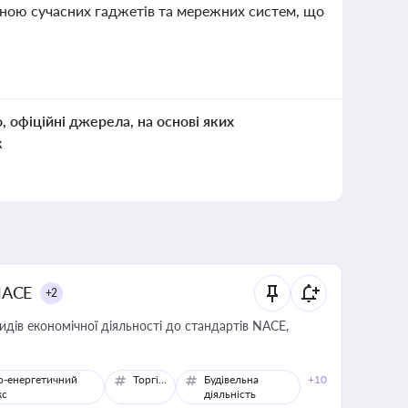
тиною сучасних гаджетів та мережних систем, що
о, офіційні джерела, на основі яких
к
NACE
+2
идів економічної діяльності до стандартів NACE,
о-енергетичний
Торгівля
Будівельна
+10
кс
діяльність