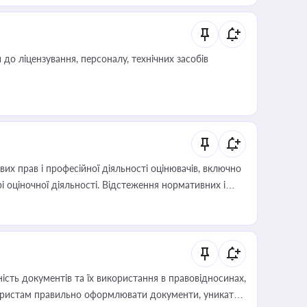
о ліцензування, персоналу, технічних засобів
х прав і професійної діяльності оцінювачів, включно
і оціночної діяльності. Відстеження нормативних і
иста або бухгалтера під час оподаткування,
 статусу суб'єктів оціночної діяльності
сть документів та їх використання в правовідносинах,
а юристам правильно оформлювати документи, уникати