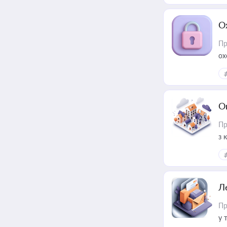
О
Пр
ох
О
Пр
з 
ме
пр
Л
Пр
у 