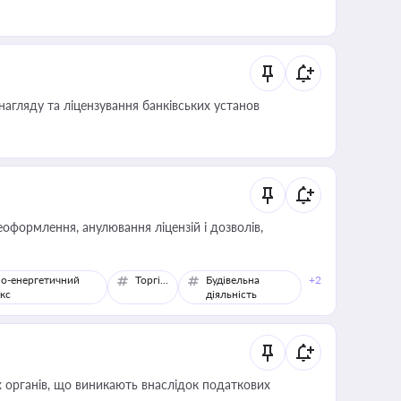
влади та контрагентами
нагляду та ліцензування банківських установ
оформлення, анулювання ліцензій і дозволів,
о-енергетичний
Торгівля
Будівельна
+2
кс
діяльність
 органів, що виникають внаслідок податкових