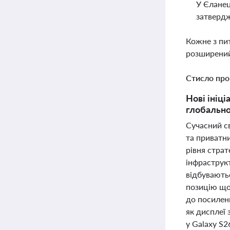
У Єланец
затвердж
Кожне з пи
розширений
Стисло про
Нові ініці
глобально
Сучасний св
та приватн
рівня страт
інфраструк
відбуваютьс
позицію що
до посиленн
як дисплеї 
у Galaxy S2