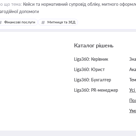
о що тема:
Кейси та нормативний супровід обліку, митного оформлен
агодійної допомоги
Фінансові послуги
Митниця та ЗЕД
Каталог рішень
Liga360: Керівник
Зн
Liga360: Юрист
Ак
Liga360: Бухгалтер
Тем
Liga360: PR-менеджер
Усі
Пол
Умо