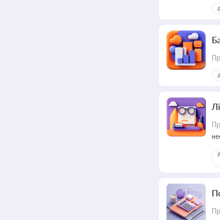
ри
Ба
Пр
Лі
Пр
не
П
Пр