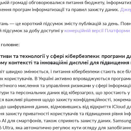
ькій громаді обговорювалися питання бюджету, інформатиза
ення програм інформатизації та правил захисту даних.
Дже
тань — це короткий підсумок змісту публікацій за день. По
 підсумок за добу доступні у
комерційній версії Платформи
 головне:
ативи та технології у сфері кібербезпеки: програми д
му контексті та інноваційні дисплеї для підвищення
іт швидко змінюється, і питання кібербезпеки стають все б
их користувачів. В Україні активно впроваджуються програм
егічного мислення та управління ризиками у сфері інформаці
тури та персональних даних від кіберзагроз, що зростають 
я важливі рішення щодо захисту конфіденційності, зокрема,
до шифрування даних, відмовившись від відкриття iCloud д
я захисту приватності користувачів та підвищення рівня інфо
з AI для смартфонів, також сприяють захисту даних. Samsung
6 Ultra, яка автоматично регулює кути огляду для запобіга