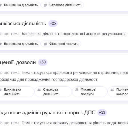
зиків недійсності та забезпечувати їх належне прийняття органами 
Банківська діяльність
Страхова діяльність
нківська діяльність
+25
о що тема:
Банківська діяльність охоплює всі аспекти регулювання, 
Банківська діяльність
Фінансові послуги
цензії, дозволи
+50
о що тема:
Тема стосується правового регулювання отримання, пере
обхідних для провадження господарської діяльності
Банківська
Страхова
Фінансові
Паливн
діяльність
діяльність
послуги
компле
одаткове адміністрування і спори з ДПС
+13
о що тема:
Тема стосується порядку оскарження рішень податкових