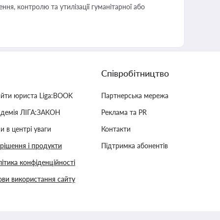
ня, контролю та утилізації гуманітарної або
Співробітництво
айти юриста Liga:BOOK
Партнерська мережа
адемія ЛІГА:ЗАКОН
Реклама та PR
и в центрі уваги
Контакти
 рішення і продукти
Підтримка абонентів
ітика конфіденційності
ви використання сайту