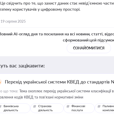
 Це свідчить про те, що захист даних стає невід’ємною час
езпеку користувачів у цифровому просторі.
,
19 серпня 2025
Повний AI-огляд дня та посилання на всі новини, статті, віде
сформований цей підсумо
ОЗНАЙОМИТИСЯ
уть вас зацікавити:
Перехід української системи КВЕД до стандартів 
о що тема:
Тема охоплює перехід української системи класифікації в
овлення кодів КВЕД та пов'язані нормативні зміни
Банківська
Страхова
Фінансові
Паливн
діяльність
діяльність
послуги
компле