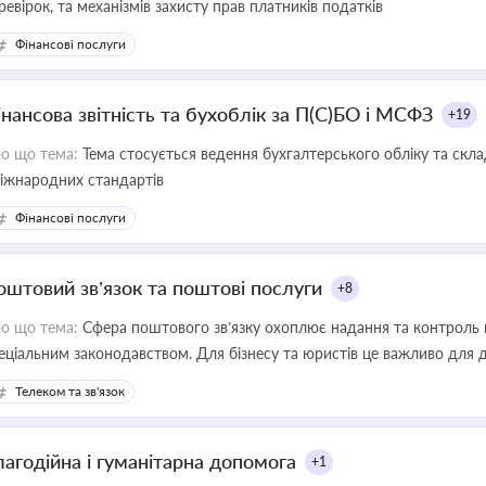
ревірок, та механізмів захисту прав платників податків
Фінансові послуги
інансова звітність та бухоблік за П(С)БО і МСФЗ
+19
о що тема:
Тема стосується ведення бухгалтерського обліку та скла
міжнародних стандартів
Фінансові послуги
оштовий зв’язок та поштові послуги
+8
о що тема:
Сфера поштового зв’язку охоплює надання та контроль 
еціальним законодавством. Для бізнесу та юристів це важливо для д
єстрах і забезпечення прав споживачів.
Телеком та зв'язок
лагодійна і гуманітарна допомога
+1