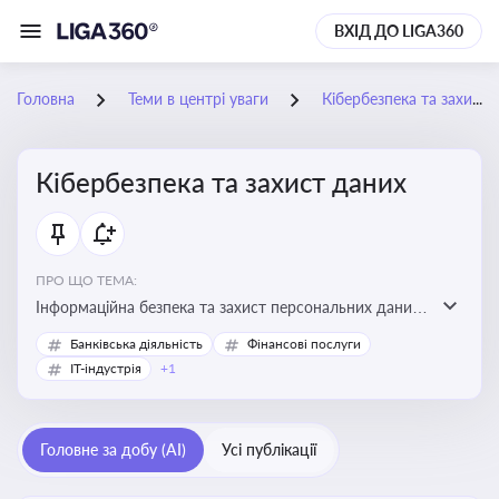
ВХІД ДО LIGA360
Головна
Теми в центрі уваги
Кібербезпека та захист даних
Кібербезпека та захист даних
ПРО ЩО ТЕМА:
Інформаційна безпека та захист персональних даних
на підприємстві
Банківська діяльність
Фінансові послуги
IT-індустрія
+1
Головне за добу (AI)
Усі публікації