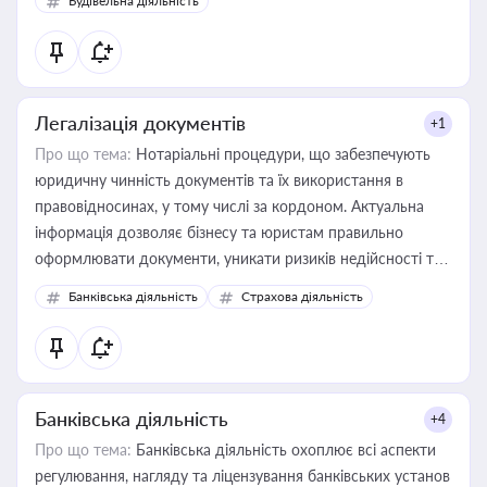
Будівельна діяльність
державного майна, корпоративних угод і перевірки
статусу суб'єктів оціночної діяльності
Легалізація документів
+1
Про що тема:
Нотаріальні процедури, що забезпечують
юридичну чинність документів та їх використання в
правовідносинах, у тому числі за кордоном. Актуальна
інформація дозволяє бізнесу та юристам правильно
оформлювати документи, уникати ризиків недійсності та
забезпечувати їх належне прийняття органами влади та
Банківська діяльність
Страхова діяльність
контрагентами
Банківська діяльність
+4
Про що тема:
Банківська діяльність охоплює всі аспекти
регулювання, нагляду та ліцензування банківських установ