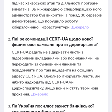
під час хакерських атак та діяльності програм-
вимагачів. За міжнародною спецоперацією його
адміністратор був викритий, а понад 30 серверів
демонтовано, що порушило роботу
кіберзлочинної інфраструктури.
Джерело
Які рекомендації CERT-UA щодо нової
фішингової кампанії проти держорганів?
CERT-UA радить не відкривати листи з
підозрілими вкладеннями або посиланнями, не
переходити за сумнівними лінками та
повідомляти про такі інциденти на офіційну
адресу CERT-UA. Важливо ігнорувати листи, які
нібито надходять від CERT-UA чи
Держспецзв'язку, якщо вони містять термінові
прохання.
Джерело
Як Україна посилює захист банківської
системи від кіберзагроз?