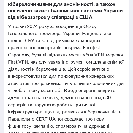
кіберзлочинцями для анонімності, а також
посилено захист банківської системи України
від кіберзагроз у співпраці з США
У травні 2024 року за координації Офісу
Генерального прокурора України, Національної
поліції, СБУ та за підтримки міжнародних
правоохоронних органів, зокрема Eurojust і
Європолу, була ліквідована масштабна VPN-мережа
First VPN, яка слугувала інструментом для анонімної
діяльності кіберзлочинців. Цей сервіс активно
використовувався для приховування хакерських
атак, атак програм-вимагачів та інших злочинних дій
у глобальному масштабі. В ході операції викрито
адміністратора сервісу, демонтовано понад 30
серверів та порушено роботу критичної
інфраструктури, що підтримувала кіберзлочинність.
Паралельно CERT-UA попереджає про нову
фішингову кампанію, спрямовану на державні
органи, критичну інфраструктуру та військових,