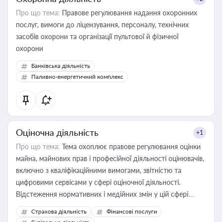
Про що тема:
Правове регулювання надання охоронних
послуг, вимоги до ліцензування, персоналу, технічних
засобів охорони та організації пультової й фізичної
охорони
Банківська діяльність
Паливно-енергетичний комплекс
Оціночна діяльність
+1
Про що тема:
Тема охоплює правове регулювання оцінки
майна, майнових прав і професійної діяльності оцінювачів,
включно з кваліфікаційними вимогами, звітністю та
цифровими сервісами у сфері оціночної діяльності.
Відстеження нормативних і медійних змін у цій сфері
корисне для власника бізнесу, керівника, юриста або
Страхова діяльність
Фінансові послуги
бухгалтера під час оподаткування, приватизації, оренди