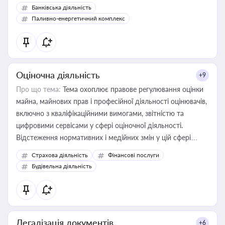
Банківська діяльність
Паливно-енергетичний комплекс
Оціночна діяльність
+9
Про що тема:
Тема охоплює правове регулювання оцінки
майна, майнових прав і професійної діяльності оцінювачів,
включно з кваліфікаційними вимогами, звітністю та
цифровими сервісами у сфері оціночної діяльності.
Відстеження нормативних і медійних змін у цій сфері
корисне для власника бізнесу, керівника, юриста або
Страхова діяльність
Фінансові послуги
бухгалтера під час оподаткування, приватизації, оренди
Будівельна діяльність
державного майна, корпоративних угод і перевірки
статусу суб'єктів оціночної діяльності
Легалізація документів
+6