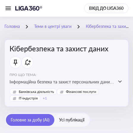
ВХІД ДО LIGA360
Головна
Теми в центрі уваги
Кібербезпека та захист даних
Кібербезпека та захист даних
ПРО ЩО ТЕМА:
Інформаційна безпека та захист персональних даних
на підприємстві
Банківська діяльність
Фінансові послуги
IT-індустрія
+1
Головне за добу (AI)
Усі публікації