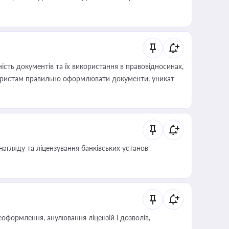
иста або бухгалтера під час оподаткування,
 статусу суб'єктів оціночної діяльності
сть документів та їх використання в правовідносинах,
а юристам правильно оформлювати документи, уникати
влади та контрагентами
нагляду та ліцензування банківських установ
оформлення, анулювання ліцензій і дозволів,