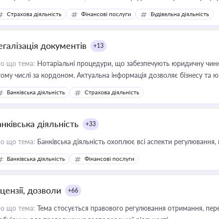
дійних змін у цій сфері корисне для власника бізнесу, керівника, юр
Страхова діяльність
Фінансові послуги
Будівельна діяльність
иватизації, оренди державного майна, корпоративних угод і перевірки
егалізація документів
+13
о що тема:
Нотаріальні процедури, що забезпечують юридичну чинні
тому числі за кордоном. Актуальна інформація дозволяє бізнесу т
зиків недійсності та забезпечувати їх належне прийняття органами 
Банківська діяльність
Страхова діяльність
нківська діяльність
+33
о що тема:
Банківська діяльність охоплює всі аспекти регулювання, 
Банківська діяльність
Фінансові послуги
цензії, дозволи
+66
о що тема:
Тема стосується правового регулювання отримання, пере