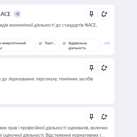
NACE
+2
идів економічної діяльності до стандартів NACE,
о-енергетичний
Торгівля
Будівельна
+10
кс
діяльність
о ліцензування, персоналу, технічних засобів
х прав і професійної діяльності оцінювачів, включно
і оціночної діяльності. Відстеження нормативних і