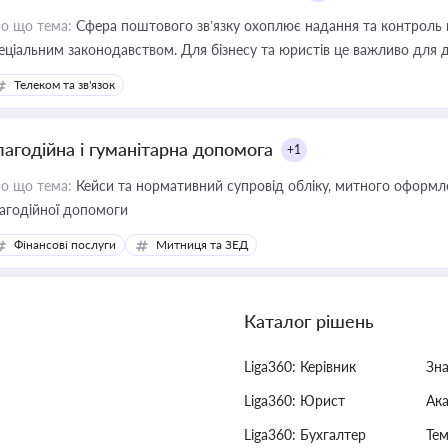
о що тема:
Сфера поштового зв’язку охоплює надання та контроль 
еціальним законодавством. Для бізнесу та юристів це важливо для д
єстрах і забезпечення прав споживачів.
Телеком та зв'язок
лагодійна і гуманітарна допомога
+1
о що тема:
Кейси та нормативний супровід обліку, митного оформлен
агодійної допомоги
Фінансові послуги
Митниця та ЗЕД
Каталог рішень
Liga360: Керівник
Зн
Liga360: Юрист
Ак
Liga360: Бухгалтер
Тем