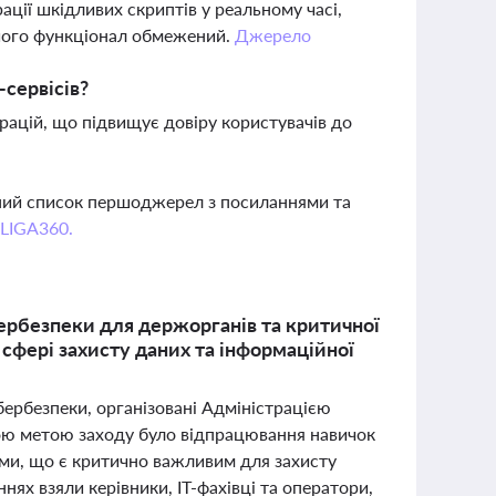
ації шкідливих скриптів у реальному часі,
і його функціонал обмежений.
Джерело
сервісів?
рацій, що підвищує довіру користувачів до
вний список першоджерел з посиланнями та
 LIGA360.
ербезпеки для держорганів та критичної
у сфері захисту даних та інформаційної
бербезпеки, організовані Адміністрацією
ою метою заходу було відпрацювання навичок
еми, що є критично важливим для захисту
нях взяли керівники, ІТ-фахівці та оператори,