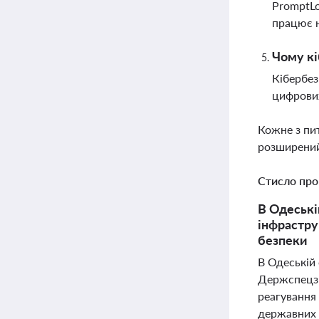
PromptLo
працює н
Чому кі
Кібербез
цифрових
Кожне з пи
розширений
Стисло про
В Одеські
інфрастру
безпеки
В Одеській 
Держспецзв
реагування
державних о