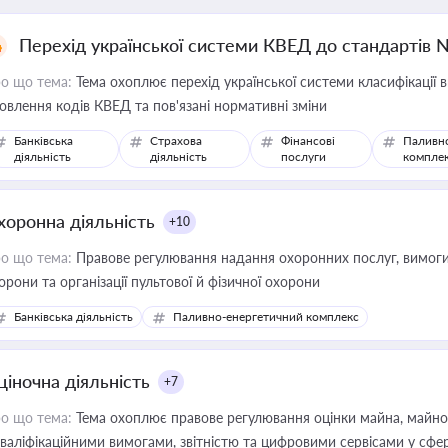
Перехід української системи КВЕД до стандартів 
о що тема:
Тема охоплює перехід української системи класифікації в
овлення кодів КВЕД та пов'язані нормативні зміни
Банківська
Страхова
Фінансові
Паливн
діяльність
діяльність
послуги
компле
хоронна діяльність
+10
о що тема:
Правове регулювання надання охоронних послуг, вимоги д
орони та організації пультової й фізичної охорони
Банківська діяльність
Паливно-енергетичний комплекс
ціночна діяльність
+7
о що тема:
Тема охоплює правове регулювання оцінки майна, майнови
кваліфікаційними вимогами, звітністю та цифровими сервісами у сфер