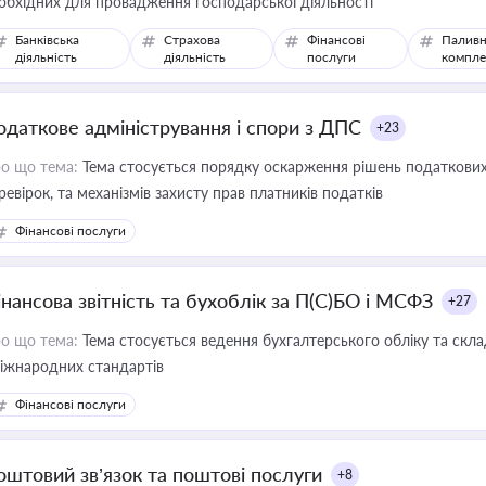
обхідних для провадження господарської діяльності
Банківська
Страхова
Фінансові
Паливн
діяльність
діяльність
послуги
компле
одаткове адміністрування і спори з ДПС
+23
о що тема:
Тема стосується порядку оскарження рішень податкових
ревірок, та механізмів захисту прав платників податків
Фінансові послуги
інансова звітність та бухоблік за П(С)БО і МСФЗ
+27
о що тема:
Тема стосується ведення бухгалтерського обліку та скла
міжнародних стандартів
Фінансові послуги
оштовий зв’язок та поштові послуги
+8