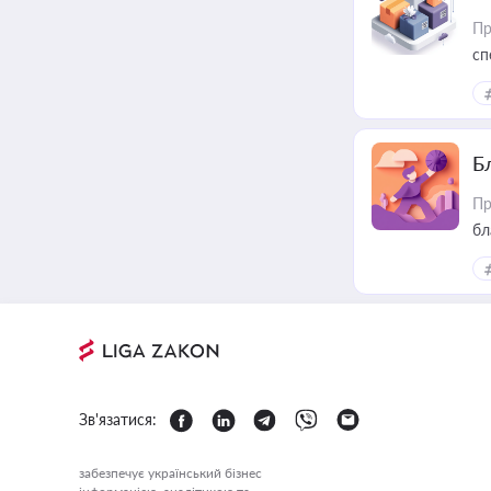
Пр
сп
ре
Б
Пр
бл
Зв'язатися:
забезпечує український бізнес