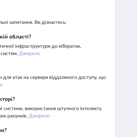
ьні запитання. Ви дізнаєтесь:
кій області?
тичної інфраструктури до кібератак,
 систем.
Джерело
ки для атак на сервери віддаленого доступу, що
о
кторі?
і системи, використання штучного інтелекту
ких рахунків.
Джерело
ом?