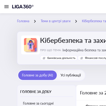
Головна
Теми в центрі уваги
Кібербезпека т
Кібербезпека та зах
Інформаційна безпека та за
ПРО ЩО ТЕМА:
Банківська діяльність
Фінансові посл
Головне за добу (AI)
Усі публікації
ГОЛОВНЕ ЗА ДОБУ
Головне за 
Головне за сьогодні
Опрацьова