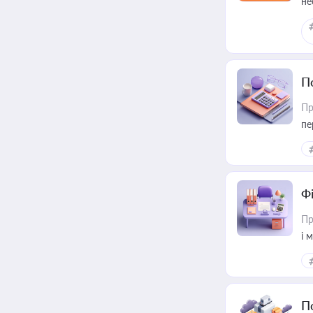
не
П
Пр
пе
Ф
Пр
і 
П