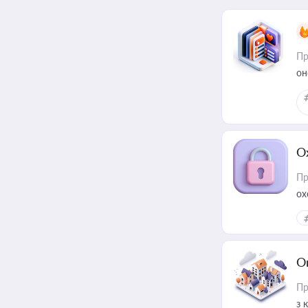
Пр
он
О
Пр
ох
О
Пр
з 