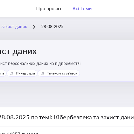
Про проєкт
Всі Теми
а захист даних
28-08-2025
ист даних
хист персональних даних на підприємстві
уги
IT-індустрія
Телеком та зв'язок
28.08.2025 по темі: Кібербезпека та захист дан
но:
14257 джерел