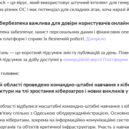
ck – це вірус, який використовує штучний інтелект для генер
а різних ОС і має потенціал для складних атак, хоча нараз
бербезпека важлива для довіри користувачів онлайн-
пека забезпечує захист персональних даних і фінансових опе
 платформ і сприяє їх безпечній роботі.
Джерело
тань — це короткий підсумок змісту публікацій за день. По
 підсумок за добу доступні у
комерційній версії Платформи
 головне:
й області проведено командно-штабні навчання з кіб
ктури на тлі зростання кіберзагроз і нових викликів 
області відбулися масштабні командно-штабні навчання з кі
'язку спільно з Одеською облдержадміністрацією. Основн
 на кібератаки, зокрема на інформаційно-комунікаційні сист
рганів та об'єктів критичної інфраструктури. Участь у навчан