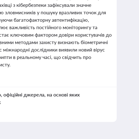
хівці з кібербезпеки зафіксували значне
цію зловмисників у пошуку вразливих точок для
овуючи багатофакторну автентифікацію,
лює важливість постійного моніторингу та
 стає ключовим фактором довіри користувачів до
тивними методами захисту визнають біометричні
с міжнародні дослідники виявили новий вірус
ипти в реальному часі, що свідчить про
исту.
о, офіційні джерела, на основі яких
к