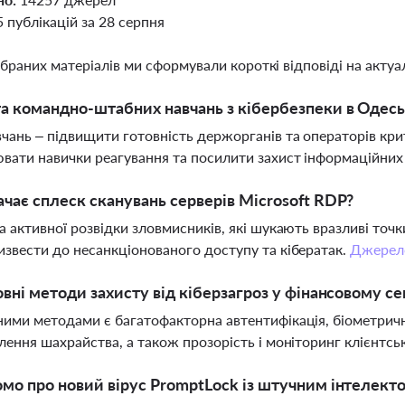
5 публікацій за 28 серпня
ібраних матеріалів ми сформували короткі відповіді на актуал
а командно-штабних навчань з кібербезпеки в Одесь
чань – підвищити готовність держорганів та операторів кри
вати навички реагування та посилити захист інформаційних
чає сплеск сканувань серверів Microsoft RDP?
а активної розвідки зловмисників, які шукають вразливі точ
звести до несанкціонованого доступу та кібератак.
Джерел
овні методи захисту від кіберзагроз у фінансовому се
ими методами є багатофакторна автентифікація, біометричн
лення шахрайства, а також прозорість і моніторинг клієнтсь
мо про новий вірус PromptLock із штучним інтелект