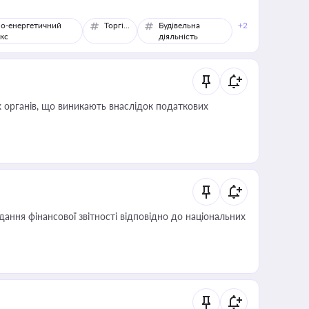
о-енергетичний
Торгівля
Будівельна
+2
кс
діяльність
 органів, що виникають внаслідок податкових
дання фінансової звітності відповідно до національних