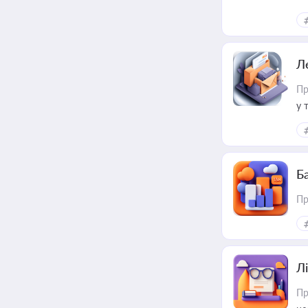
ме
пр
Л
Пр
у 
ри
Ба
Пр
Лі
Пр