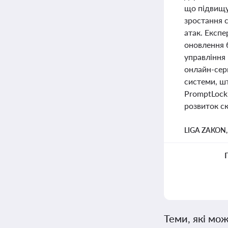
що підвищує
зростання с
атак. Експ
оновлення 
управління
онлайн-серв
системи, ш
PromptLock 
розвиток ск
LIGA ZAKON
Теми, які мож