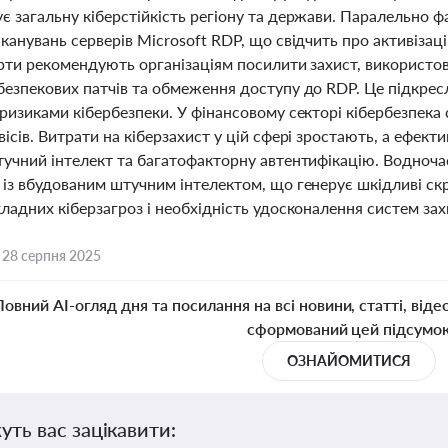
 загальну кіберстійкість регіону та держави. Паралельно фа
канувань серверів Microsoft RDP, що свідчить про активіза
ерти рекомендують організаціям посилити захист, використ
безпекових патчів та обмеження доступу до RDP. Це підкрес
 ризиками кібербезпеки. У фінансовому секторі кібербезпека
ісів. Витрати на кіберзахист у цій сфері зростають, а ефек
тучний інтелект та багатофакторну автентифікацію. Водноча
із вбудованим штучним інтелектом, що генерує шкідливі скр
ладних кіберзагроз і необхідність удосконалення систем зах
,
28 серпня 2025
Повний AI-огляд дня та посилання на всі новини, статті, віде
сформований цей підсумо
ОЗНАЙОМИТИСЯ
уть вас зацікавити: