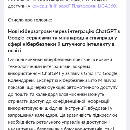
доступні у
комерційній версії Платформи LIGA360.
Стисло про головне:
Нові кіберзагрози через інтеграцію ChatGPT з
Google-сервісами та міжнародна співпраця у
сфері кібербезпеки й штучного інтелекту в
освіті
Сучасні виклики кібербезпеки пов'язані з новими
технологічними інтеграціями, зокрема
використанням ChatGPT у зв'язку з Gmail та Google
Календарем. Експерт із кібербезпеки Еіто Міямура
показав, що через функцію автоматичного доступу
до пошти та календаря зловмисники можуть
отримати доступ до конфіденційної інформації,
використовуючи шкідливі інструкції, вбудовані у
запрошення календаря. Ця вразливість підкреслює
необхідність ретельного управління доступом і
налаштувань безпеки як з боку користувачів, так і