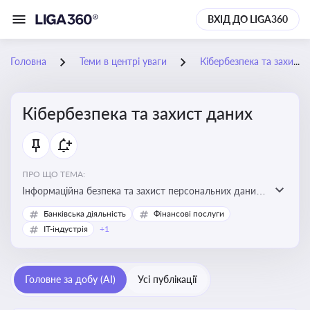
ВХІД ДО LIGA360
Головна
Теми в центрі уваги
Кібербезпека та захист даних
Кібербезпека та захист даних
ПРО ЩО ТЕМА:
Інформаційна безпека та захист персональних даних
на підприємстві
Банківська діяльність
Фінансові послуги
IT-індустрія
+1
Головне за добу (AI)
Усі публікації