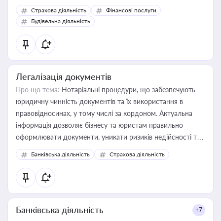
корисне для власника бізнесу, керівника, юриста або
Страхова діяльність
Фінансові послуги
бухгалтера під час оподаткування, приватизації, оренди
Будівельна діяльність
державного майна, корпоративних угод і перевірки
статусу суб'єктів оціночної діяльності
Легалізація документів
Про що тема:
Нотаріальні процедури, що забезпечують
юридичну чинність документів та їх використання в
правовідносинах, у тому числі за кордоном. Актуальна
інформація дозволяє бізнесу та юристам правильно
оформлювати документи, уникати ризиків недійсності та
забезпечувати їх належне прийняття органами влади та
Банківська діяльність
Страхова діяльність
контрагентами
Банківська діяльність
+7