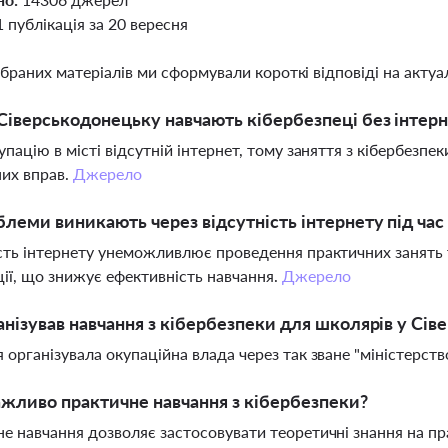
1 публікація за 20 вересня
ібраних матеріалів ми сформували короткі відповіді на актуал
Сіверськодонецьку навчають кібербезпеці без інтер
упацію в місті відсутній інтернет, тому заняття з кібербезпе
их вправ.
Джерело
блеми виникають через відсутність інтернету під час
сть інтернету унеможливлює проведення практичних занять 
ії, що знижує ефективність навчання.
Джерело
анізував навчання з кібербезпеки для школярів у Сі
 організувала окупаційна влада через так зване "міністерст
жливо практичне навчання з кібербезпеки?
е навчання дозволяє застосовувати теоретичні знання на п