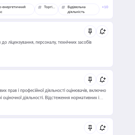
о-енергетичний
Торгівля
Будівельна
+10
кс
діяльність
о ліцензування, персоналу, технічних засобів
х прав і професійної діяльності оцінювачів, включно
і оціночної діяльності. Відстеження нормативних і
иста або бухгалтера під час оподаткування,
 статусу суб'єктів оціночної діяльності