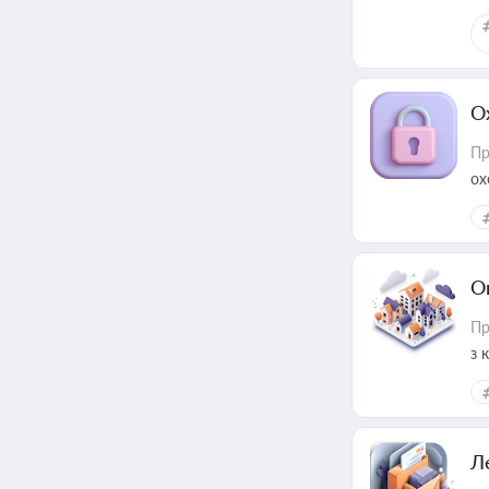
О
Пр
ох
О
Пр
з 
ме
пр
Л