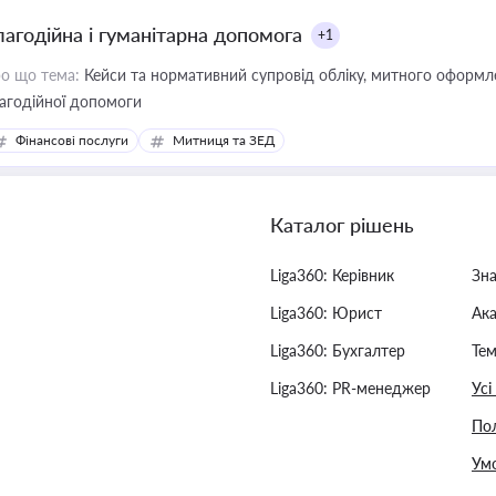
лагодійна і гуманітарна допомога
+1
о що тема:
Кейси та нормативний супровід обліку, митного оформлен
агодійної допомоги
Фінансові послуги
Митниця та ЗЕД
Каталог рішень
Liga360: Керівник
Зн
Liga360: Юрист
Ак
Liga360: Бухгалтер
Тем
Liga360: PR-менеджер
Усі
Пол
Умо