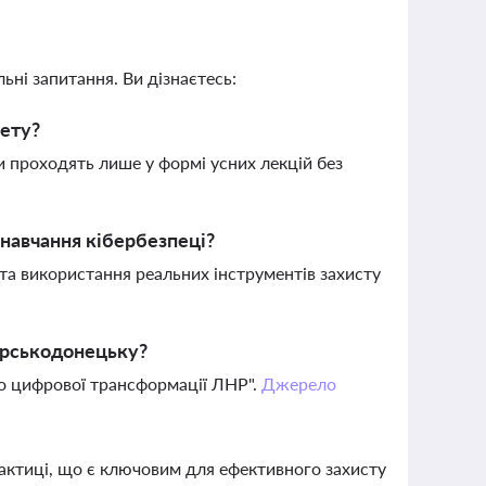
ьні запитання. Ви дізнаєтесь:
нету?
ки проходять лише у формі усних лекцій без
 навчання кібербезпеці?
та використання реальних інструментів захисту
верськодонецьку?
во цифрової трансформації ЛНР".
Джерело
рактиці, що є ключовим для ефективного захисту