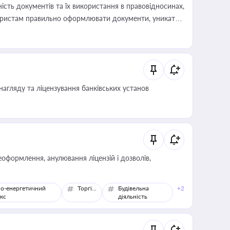
сть документів та їх використання в правовідносинах,
а юристам правильно оформлювати документи, уникати
влади та контрагентами
нагляду та ліцензування банківських установ
оформлення, анулювання ліцензій і дозволів,
о-енергетичний
Торгівля
Будівельна
+2
кс
діяльність