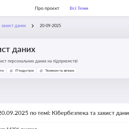
Про проєкт
Всі Теми
а захист даних
20-09-2025
ист даних
хист персональних даних на підприємстві
уги
IT-індустрія
Телеком та зв'язок
20.09.2025 по темі: Кібербезпека та захист дан
но:
14306 джерел