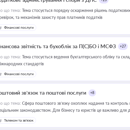
о що тема:
Тема стосується порядку оскарження рішень податкових
ревірок, та механізмів захисту прав платників податків
Фінансові послуги
інансова звітність та бухоблік за П(С)БО і МСФЗ
+27
о що тема:
Тема стосується ведення бухгалтерського обліку та скла
міжнародних стандартів
Фінансові послуги
оштовий зв’язок та поштові послуги
+8
о що тема:
Сфера поштового зв’язку охоплює надання та контроль 
еціальним законодавством. Для бізнесу та юристів це важливо для д
єстрах і забезпечення прав споживачів.
Телеком та зв'язок