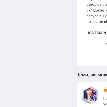
створює ри
складнощі 
ресурсів. 
ризиками кі
LIGA ZAKON
Теми, які мож
Пр
он