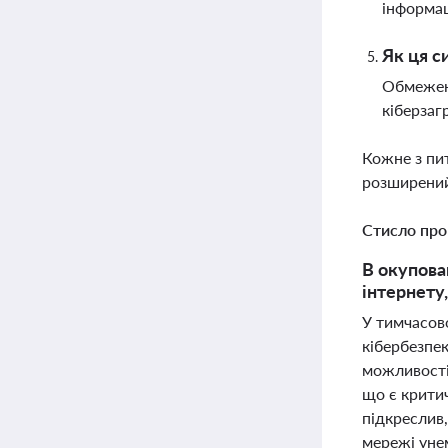
інформац
Як ця с
Обмежене
кіберзагр
Кожне з пи
розширений
Стисло про
В окупова
інтернету
У тимчасов
кібербезпек
можливості 
що є крити
підкреслив,
мережі уне