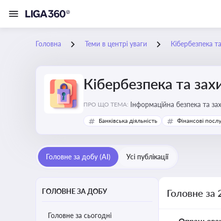
Головна
Теми в центрі уваги
Кібербезпека т
Кібербезпека та зах
Інформаційна безпека та за
ПРО ЩО ТЕМА:
Банківська діяльність
Фінансові посл
Головне за добу (AI)
Усі публікації
ГОЛОВНЕ ЗА ДОБУ
Головне за 
Головне за сьогодні
Опрацьова