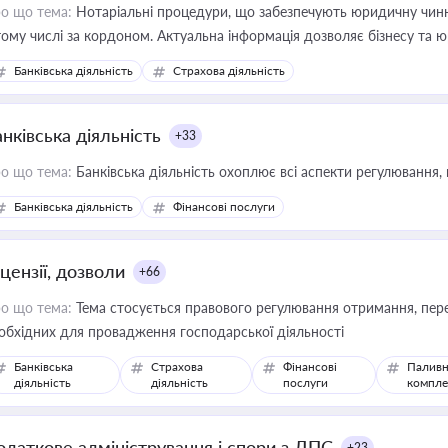
о що тема:
Нотаріальні процедури, що забезпечують юридичну чинні
тому числі за кордоном. Актуальна інформація дозволяє бізнесу т
зиків недійсності та забезпечувати їх належне прийняття органами 
Банківська діяльність
Страхова діяльність
нківська діяльність
+33
о що тема:
Банківська діяльність охоплює всі аспекти регулювання, 
Банківська діяльність
Фінансові послуги
цензії, дозволи
+66
о що тема:
Тема стосується правового регулювання отримання, пере
обхідних для провадження господарської діяльності
Банківська
Страхова
Фінансові
Паливн
діяльність
діяльність
послуги
компле
одаткове адміністрування і спори з ДПС
+23