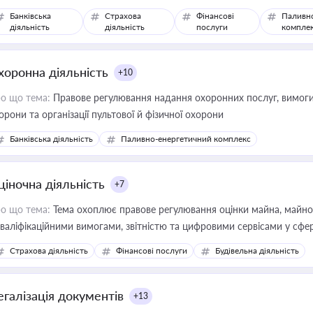
Банківська
Страхова
Фінансові
Паливн
діяльність
діяльність
послуги
компле
хоронна діяльність
+10
о що тема:
Правове регулювання надання охоронних послуг, вимоги д
орони та організації пультової й фізичної охорони
Банківська діяльність
Паливно-енергетичний комплекс
ціночна діяльність
+7
о що тема:
Тема охоплює правове регулювання оцінки майна, майнови
кваліфікаційними вимогами, звітністю та цифровими сервісами у сфер
дійних змін у цій сфері корисне для власника бізнесу, керівника, юр
Страхова діяльність
Фінансові послуги
Будівельна діяльність
иватизації, оренди державного майна, корпоративних угод і перевірки
егалізація документів
+13