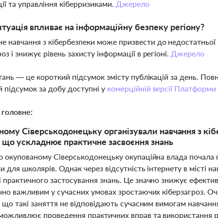
ії та управління кіберризиками.
Джерело
итуація впливає на інформаційну безпеку регіону?
 навчання з кібербезпеки може призвести до недостатньої 
оз і знижує рівень захисту інформації в регіоні.
Джерело
тань — це короткий підсумок змісту публікацій за день. По
 підсумок за добу доступні у
комерційній версії Платформи
 головне:
ному Сіверськодонецьку організували навчання з кі
, що ускладнює практичне засвоєння знань
о окупованому Сіверськодонецьку окупаційна влада почала п
и для школярів. Однак через відсутність інтернету в місті
практичного застосування знань. Це значно знижує ефективн
чно важливим у сучасних умовах зростаючих кіберзагроз. О
 що такі заняття не відповідають сучасним вимогам навчання
можливлює проведення практичних вправ та використання ре