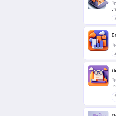
Пр
у 
ри
Ба
Пр
Лі
Пр
не
П