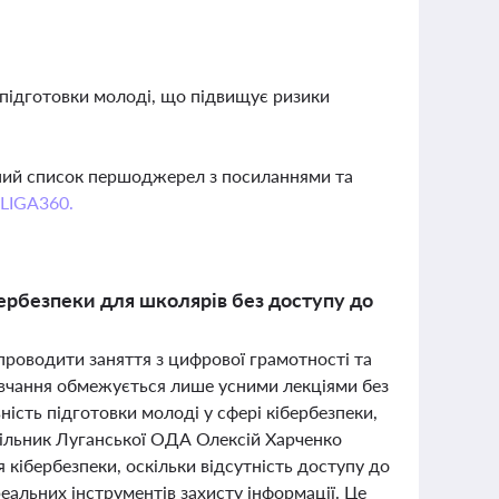
підготовки молоді, що підвищує ризики
вний список першоджерел з посиланнями та
 LIGA360.
бербезпеки для школярів без доступу до
роводити заняття з цифрової грамотності та
 навчання обмежується лише усними лекціями без
ість підготовки молоді у сфері кібербезпеки,
чільник Луганської ОДА Олексій Харченко
 кібербезпеки, оскільки відсутність доступу до
альних інструментів захисту інформації. Це