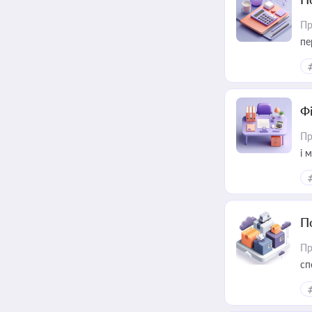
Пр
пе
Ф
Пр
і 
П
Пр
сп
ре