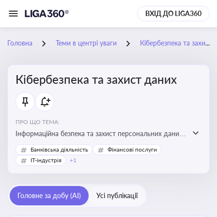
ВХІД ДО LIGA360
Головна
Теми в центрі уваги
Кібербезпека та захист даних
Кібербезпека та захист даних
ПРО ЩО ТЕМА:
Інформаційна безпека та захист персональних даних
на підприємстві
Банківська діяльність
Фінансові послуги
IT-індустрія
+1
Головне за добу (AI)
Усі публікації