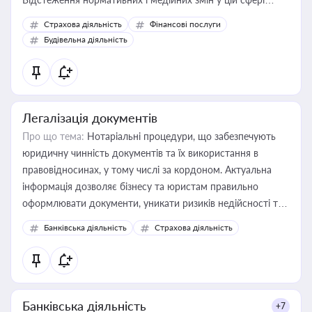
корисне для власника бізнесу, керівника, юриста або
Страхова діяльність
Фінансові послуги
бухгалтера під час оподаткування, приватизації, оренди
Будівельна діяльність
державного майна, корпоративних угод і перевірки
статусу суб'єктів оціночної діяльності
Легалізація документів
Про що тема:
Нотаріальні процедури, що забезпечують
юридичну чинність документів та їх використання в
правовідносинах, у тому числі за кордоном. Актуальна
інформація дозволяє бізнесу та юристам правильно
оформлювати документи, уникати ризиків недійсності та
забезпечувати їх належне прийняття органами влади та
Банківська діяльність
Страхова діяльність
контрагентами
Банківська діяльність
+7